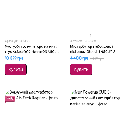
1
Артикул: SX1433
Артикул: SO9388
Мастурбатор напівторс вагіна та
Мастурбатор з вібрацією і
анус Kokos 002 Hanna ONAHOLE
підігрівом Otouch INSCUP 2
Real Vagina
10 399 грн
4 400 грн
4 999 грн
Купити
Купити
Акція
−4%