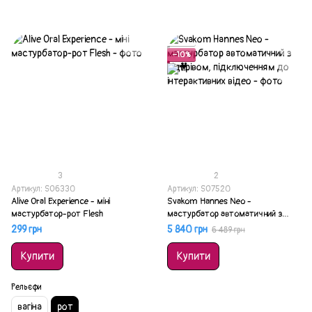
Акція
−10%
3
2
Артикул: SO6330
Артикул: SO7520
Alive Oral Experience - міні
Svakom Hannes Neo -
мастурбатор-рот Flesh
мастурбатор автоматичний з
підігрівом, підключенням до
299 грн
5 840 грн
6 489 грн
інтерактивних відео
Купити
Купити
Рельєфи
вагіна
рот