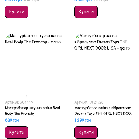
6 469 грн
9 399 грн
Купити
Купити
1
Артикул: SO4449
Артикул: DT21928
Мастурбатор штучна вагіна Real
Мастурбатор вагіна з вібропулею
Body The Frenchy
Dream Toys THE GIRL NEXT DOOR
LISA
689 грн
1 299 грн
Купити
Купити