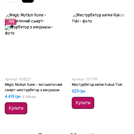
Акція
−15%
Артикул: SO8221
Артикул: SO1799
Magic Motion Xone - автоматичний
Мастурбатор вагіна Kokos Yuki
смарт-мастурбатор з вакуумом
629 грн
4 419 грн
5 199 грн
Купити
Купити