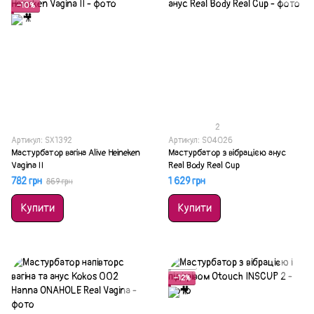
−10%
2
Артикул: SX1392
Артикул: SO4026
Мастурбатор вагіна Alive Heineken
Мастурбатор з вібрацією анус
Vagina II
Real Body Real Cup
782 грн
1 629 грн
869 грн
Купити
Купити
Акція
−12%