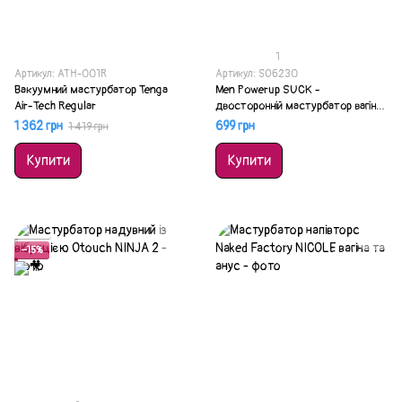
1
Артикул: ATH-001R
Артикул: SO6230
Вакуумний мастурбатор Tenga
Men Powerup SUCK -
Air-Tech Regular
двосторонній мастурбатор вагіна
та анус
1 362 грн
699 грн
1 419 грн
Купити
Купити
Акція
−15%