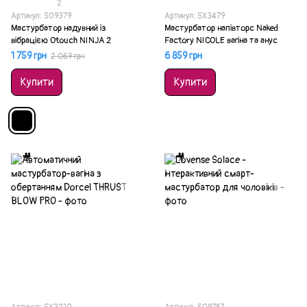
2
Артикул: SO9379
Артикул: SX3479
Мастурбатор надувний із
Мастурбатор напівторс Naked
вібрацією Otouch NINJA 2
Factory NICOLE вагіна та анус
1 759 грн
6 859 грн
2 069 грн
Купити
Купити