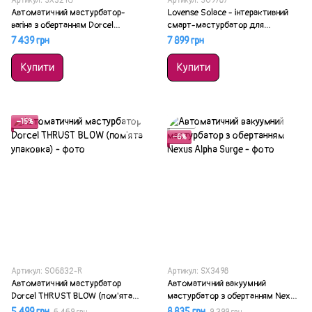
Артикул: SX3210
Артикул: SO9787
Автоматичний мастурбатор-
Lovense Solace - інтерактивний
вагіна з обертанням Dorcel
смарт-мастурбатор для
THRUST BLOW PRO
чоловіків
7 439 грн
7 899 грн
Купити
Купити
−15%
Акція
−6%
Артикул: SO6832-R
Артикул: SX3498
Автоматичний мастурбатор
Автоматичний вакуумний
Dorcel THRUST BLOW (пом'ята
мастурбатор з обертанням Nexus
упаковка)
Alpha Surge
5 499 грн
8 835 грн