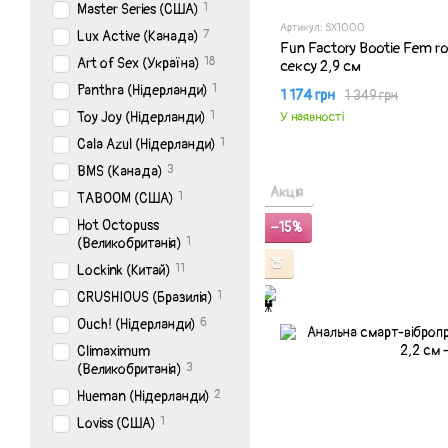
1
Master Series (США)
Артикул: SX1000
7
Lux Active (Канада)
Fun Factory Bootie Fem r
18
Art of Sex (Україна)
сексу 2,9 см
1
Panthra (Нідерланди)
1 174 грн
1 349 грн
1
У наявності
Toy Joy (Нідерланди)
1
Cala Azul (Нідерланди)
3
BMS (Канада)
Акція
1
TABOOM (CША)
Hot Octopuss
−15%
1
(Великобританія)
🍑
11
Lockink (Китай)
1
CRUSHIOUS (Бразилія)
6
Ouch! (Нідерланди)
Climaximum
3
(Великобританія)
2
Hueman (Нідерланди)
1
Loviss (США)