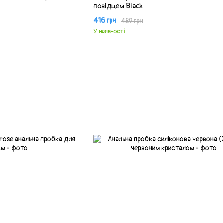
повідцем Black
416 грн
489 грн
У наявності