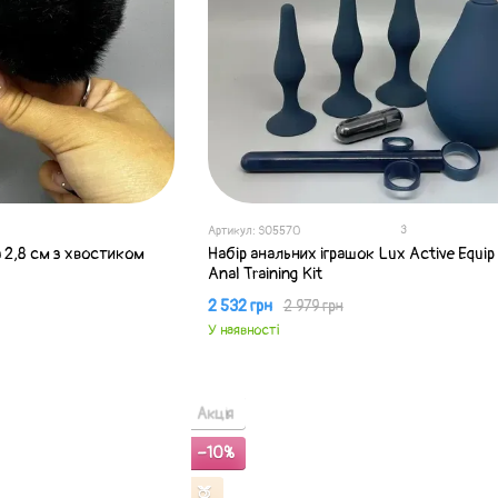
3
Артикул: SO5570
 2,8 см з хвостиком
Набір анальних іграшок Lux Active Equip 
Anal Training Kit
2 532 грн
2 979 грн
У наявності
Акція
−10%
🍑