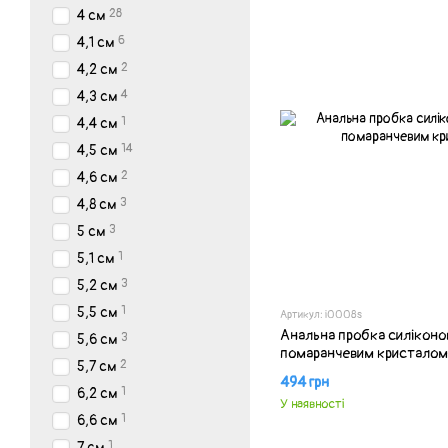
28
4 см
6
4,1 см
2
4,2 см
4
4,3 см
1
4,4 см
14
4,5 см
2
4,6 см
3
4,8 см
3
5 см
1
5,1 см
3
5,2 см
1
5,5 см
Артикул: i0008s
Анальна пробка силіконов
3
5,6 см
помаранчевим кристалом
2
5,7 см
494 грн
1
6,2 см
У наявності
1
6,6 см
1
7 см