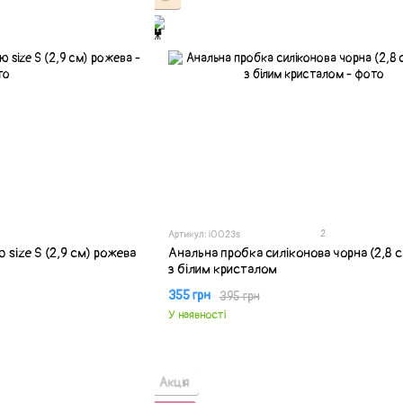
2
Артикул: i0023s
 size S (2,9 см) рожева
Анальна пробка силіконова чорна (2,8 с
з білим кристалом
355 грн
395 грн
У наявності
Акція