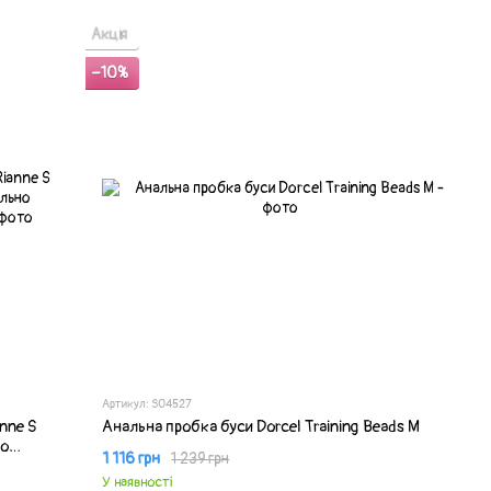
Акція
−10%
Артикул: SO4527
nne S
Анальна пробка буси Dorcel Training Beads M
но
1 116 грн
1 239 грн
У наявності