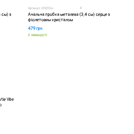
4
Артикул: i0520m
 см) з
Анальна пробка металева (3,4 см) серце з
фіолетовим кристалом
479 грн
У наявності