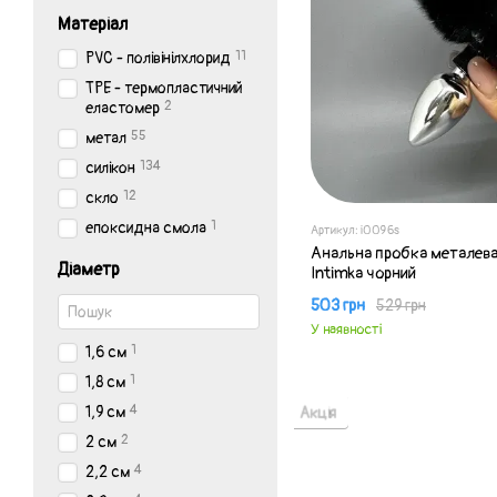
Матеріал
11
PVC - полівінілхлорид
TPE - термопластичний
2
еластомер
55
метал
134
силікон
12
скло
1
епоксидна смола
Артикул: i0096s
Анальна пробка металева
Діаметр
Intimka чорний
503 грн
529 грн
У наявності
1
1,6 см
1
1,8 см
4
Акція
1,9 см
2
2 см
4
2,2 см