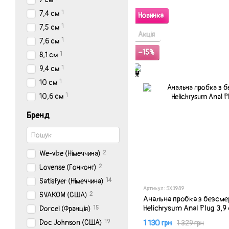
1
7,4 см
Новинка
1
7,5 см
Акція
1
7,6 см
−15%
1
8,1 см
1
9,4 см
1
10 см
1
10,6 см
Бренд
2
We-vibe (Німеччина)
2
Lovense (Гонконг)
14
Satisfyer (Німеччина)
Артикул: SX3989
2
SVAKOM (США)
Анальна пробка з безсме
Helichrysum Anal Plug 3,9
15
Dorcel (Франція)
19
1 130 грн
Doc Johnson (США)
1 329 грн