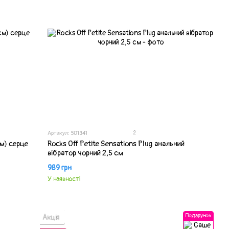
2
Артикул: SO1341
м) серце
Rocks Off Petite Sensations Plug анальний
вібратор чорний 2,5 см
989 грн
У наявності
Подарунок
Акція