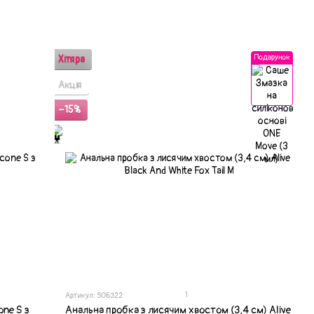
Подарунок
Хітяра
Акція
−15%
1
Артикул: SO6322
one S з
Анальна пробка з лисячим хвостом (3,4 см) Alive