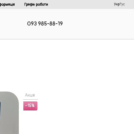
Укр
Рус
формація
Графік роботи
093 985-88-19
Акція
−15%