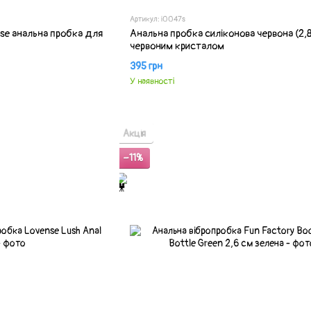
Артикул: i0047s
ose анальна пробка для
Анальна пробка силіконова червона (2,8
червоним кристалом
395 грн
У наявності
Акція
−11%