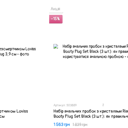
Акція
−15%
2
Артикул: SO3889
ртником Loviss
Набір анальних пробок з кристалами Ria
 см
Booty Plug Set Black (3 шт.): як правиль
користуватися анальною пробкою
1 563 грн
1 839 грн