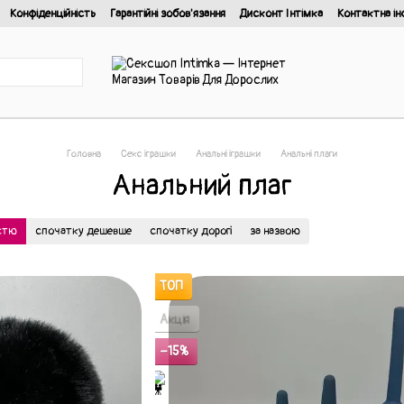
Конфіденційність
Гарантійні зобов'язання
Дисконт Інтімка
Контактна ін
йності
Головна
Секс іграшки
Анальні іграшки
Анальні плаги
Анальний плаг
істю
спочатку дешевше
спочатку дорогі
за назвою
ТОП
Акція
−15%