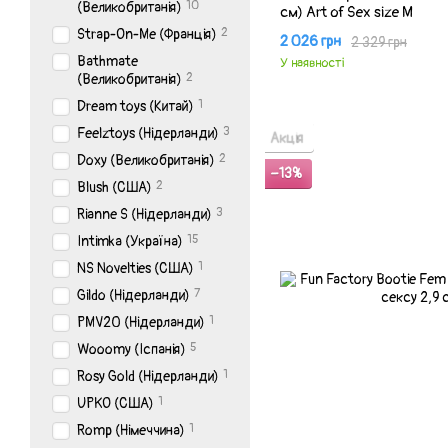
10
(Великобританія)
см) Art of Sex size M
2
Strap-On-Me (Франція)
2 026 грн
2 329 грн
Bathmate
У наявності
2
(Великобританія)
1
Dream toys (Китай)
3
Feelztoys (Нідерланди)
Акція
2
Doxy (Великобританія)
−13%
2
Blush (США)
3
Rianne S (Нідерланди)
15
Intimka (Україна)
1
NS Novelties (США)
7
Gildo (Нідерланди)
1
PMV20 (Нідерланди)
5
Wooomy (Іспанія)
1
Rosy Gold (Нідерланди)
1
UPKO (США)
1
Romp (Німеччина)