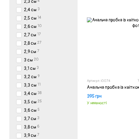
4
2,3 см
3
2,4 см
14
2,5 см
10
2,6 см
17
2,7 см
27
2,8 см
7
2,9 см
20
3 см
3
3,1 см
9
3,2 см
1
Артикул: i0074
11
3,3 см
Анальна пробка із квіткою
38
3,4 см
395 грн
25
3,5 см
У наявності
5
3,6 см
3
3,7 см
6
3,8 см
7
3,9 см