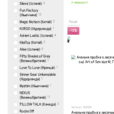
У наявності
3
Silexd (Іспанія)
Fun Factory
12
(Німеччина)
Акція
2
Magic Motion (Китай)
1
KIIROO (Нідерланди)
−13%
4
Adrien Lastic (Іспанія)
2
KissToy (Китай)
6
Alive (Іспанія)
Fifty Shades of Grey
1
(Великобританія)
1
Love To Love (Франція)
Sinner Gear Unbendable
1
(Нідерланди)
1
Mystim (Німеччина)
NEXUS
11
(Великобританія)
3
PILLOW TALK (Канада)
Артикул: SO6185
Rocks Off
Анальна пробка з лисячим