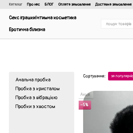
Перейти до основного контенту
Каталог
Про нас
БЛОГ
Оплата замовлення
Доставка замовлення
Відгуки про магазин
Договір публічної оферти та політика конфіденці
Секс іграшки
Інтимна косметика
Еротична білизна
Сортування:
за популярн
Анальна пробка
Пробка з кристалом
Акція
Пробка з вібрацією
−5%
Пробки з хвостом