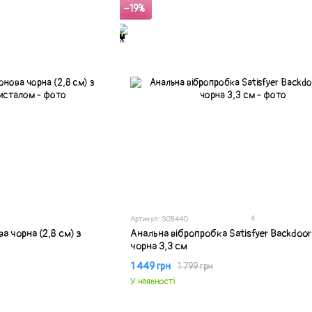
−19%
4
Артикул: SO5440
а чорна (2,8 см) з
Анальна вібропробка Satisfyer Backdoor
чорна 3,3 см
1 449 грн
1 799 грн
У наявності