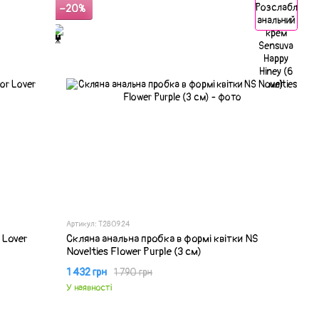
−20%
Артикул: T280924
 Lover
Скляна анальна пробка в формі квітки NS
Novelties Flower Purple (3 см)
1 432 грн
1 790 грн
У наявності