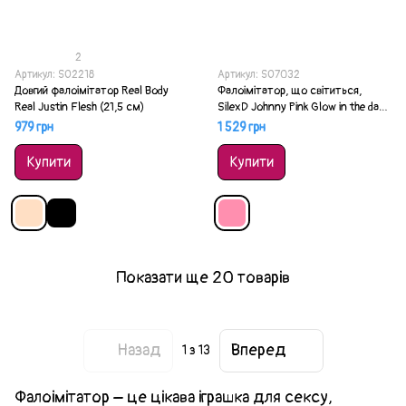
2
Артикул: SO2218
Артикул: SO7032
Довгий фалоімітатор Real Body
Фалоімітатор, що світиться,
Real Justin Flesh (21,5 см)
SilexD Johnny Pink Glow in the dark
(15,4 см)
979 грн
1 529 грн
Купити
Купити
Показати ще 20 товарів
Назад
Вперед
1
з 13
Фалоімітатор – це цікава іграшка для сексу,