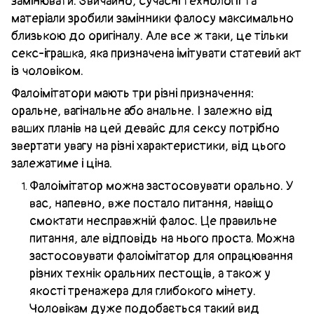
замінювати. Звичайно, сучасні технології та
матеріали зробили замінники фалосу максимально
близькою до оригіналу. Але все ж таки, це тільки
секс-іграшка, яка призначена імітувати статевий акт
із чоловіком.
Фалоімітатори мають три різні призначення:
оральне, вагінальне або анальне. І залежно від
ваших планів на цей девайс для сексу потрібно
звертати увагу на різні характеристики, від цього
залежатиме і ціна.
Фалоімітатор можна застосовувати орально. У
вас, напевно, вже постало питання, навіщо
смоктати несправжній фалос. Це правильне
питання, але відповідь на нього проста. Можна
застосовувати фалоімітатор для опрацювання
різних технік оральних пестощів, а також у
якості тренажера для глибокого мінету.
Чоловікам дуже подобається такий вид