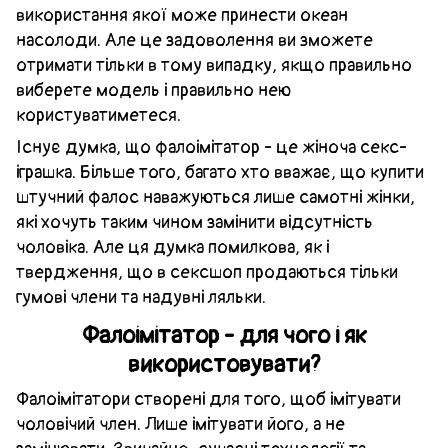
використання якої може принести океан
насолоди. Але це задоволення ви зможете
отримати тільки в тому випадку, якщо правильно
виберете модель і правильно нею
користуватиметеся.
Існує думка, що фалоімітатор - це жіноча секс-
іграшка. Більше того, багато хто вважає, що купити
штучний фалос наважуються лише самотні жінки,
які хочуть таким чином замінити відсутність
чоловіка. Але ця думка помилкова, як і
твердження, що в сексшоп продаються тільки
гумові члени та надувні ляльки.
Фалоімітатор - для чого і як
використовувати?
Фалоімітатори створені для того, щоб імітувати
чоловічий член. Лише імітувати його, а не