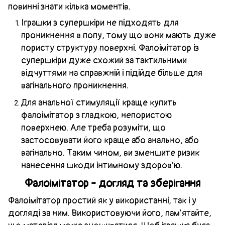
повинні знати кілька моментів.
Іграшки з супершкіри не підходять для
проникнення в попу, тому що вони мають дуже
пористу структуру поверхні. Фалоімітатор із
супершкіри дуже схожий за тактильними
відчуттями на справжній і підійде більше для
вагінального проникнення.
Для анальної стимуляції краще купить
фалоімітатор з гладкою, непористою
поверхнею. Але треба розуміти, що
застосовувати його краще або анально, або
вагінально. Таким чином, ви зменшите ризик
нанесення шкоди інтимному здоров'ю.
Фалоімітатор - догляд та зберігання
Фалоімітатор простий як у використанні, так і у
догляді за ним. Використовуючи його, пам'ятайте,