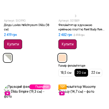
3
Артикул: SX3990
Артикул: SO1889
Ділдо Loviss Helichrysum Dildo (18
Фалоімітатор з рухомою
см)
крайньою плоттю Real Body Real
Brad (20 см) середній
2 419 грн
2 482 грн
2 919 грн
Купити
Купити
Розмір фалоімітатора
18,5 см
20 см
22 см
Подарунок
Акція
ТОП