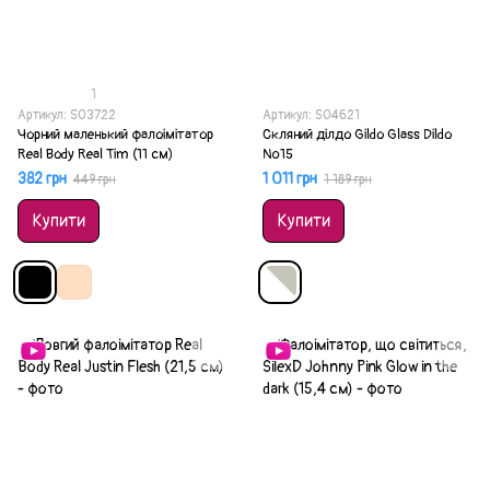
1
Артикул: SO3722
Артикул: SO4621
Чорний маленький фалоімітатор
Скляний ділдо Gildo Glass Dildo
Real Body Real Tim (11 см)
№15
382 грн
1 011 грн
449 грн
1 189 грн
Купити
Купити