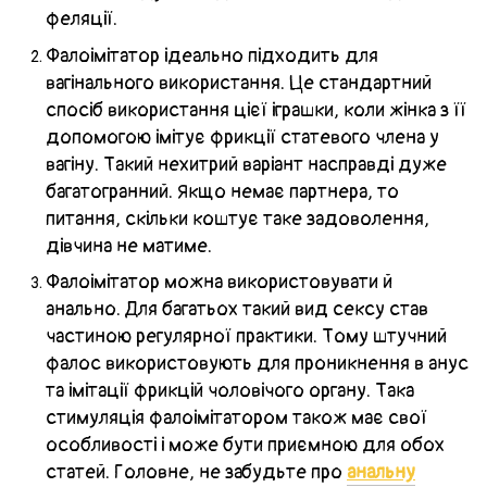
феляції.
Фалоімітатор ідеально підходить для
вагінального використання. Це стандартний
спосіб використання цієї іграшки, коли жінка з її
допомогою імітує фрикції статевого члена у
вагіну. Такий нехитрий варіант насправді дуже
багатогранний. Якщо немає партнера, то
питання, скільки коштує таке задоволення,
дівчина не матиме.
Фалоімітатор можна використовувати й
анально. Для багатьох такий вид сексу став
частиною регулярної практики. Тому штучний
фалос використовують для проникнення в анус
та імітації фрикцій чоловічого органу. Така
стимуляція фалоімітатором також має свої
особливості і може бути приємною для обох
статей. Головне, не забудьте про
анальну