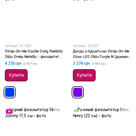
Артикул: SX1389
Артикул: SX2851
Strap-On-Me Double Dong Realistic
Дилдо з підсвіткою Strap-On-Me
Dildo Snaky Metallic - фалоімітатор
Glow-LED Dildo Purple M (довжина
4,6 см, 3,7 см
18 см, діаметр 3,3 см)
4 216 грн
3 374 грн
4 959 грн
3 969 грн
Купити
Купити