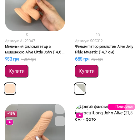
5
10
Артикул: AL21047
Артикул: SO5312
Маленький фалоімітатор з
Фалоімітатор реалістик Alive Jelly
мошонкою Alive Little John (14,6
Dildo Majestic (14,7 см)
см)
953 грн
665 грн
1 059 грн
739 грн
Купити
Купити
Подарунок
Акція
Акція
−15%