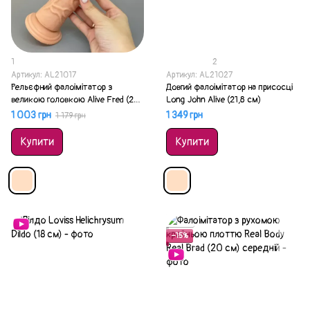
1
2
Артикул: AL21017
Артикул: AL21027
Рельєфний фалоімітатор з
Довгий фалоімітатор на присосці
великою головкою Alive Fred (20
Long John Alive (21,8 см)
см)
1 003 грн
1 349 грн
1 179 грн
Купити
Купити
Акція
−15%