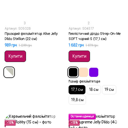
3
2
Артикул: SO5028
Артикул: SO4517
Прозорий фалоімітатор Alive Jelly
Реалістичний ділдо Strap-On-Me
Dildo Stallion (22 см)
SOFT чорний S (17,1 см)
989 грн
1 682 грн
1 099 грн
1 979 грн
Купити
Купити
Розмір фалоімітатора
17,1 см
18 см
19 см
19,8 см
Акція
Остання одиниця
−13%
−15%