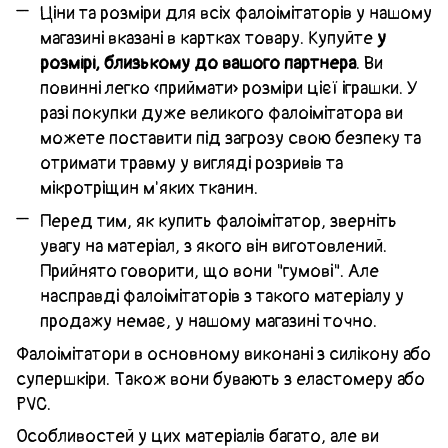
Ціни та розміри для всіх фалоімітаторів у нашому
магазині вказані в картках товару. Купуйте
у
розмірі, близькому до вашого партнера
. Ви
повинні легко «приймати» розміри цієї іграшки. У
разі покупки дуже великого фалоімітатора ви
можете поставити під загрозу свою безпеку та
отримати травму у вигляді розривів та
мікротріщин м'яких тканин.
Перед тим, як купить фалоімітатор, зверніть
увагу на матеріал, з якого він виготовлений.
Прийнято говорити, що вони "гумові". Але
насправді фалоімітаторів з такого матеріалу у
продажу немає, у нашому магазині точно.
Фалоімітатори в основному виконані з силікону або
супершкіри. Також вони бувають з еластомеру або
PVC.
Особливостей у цих матеріалів багато, але ви