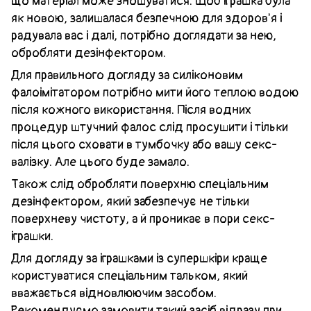
що матеріал може зношуватися. Щоб іграшка була
як новою, залишалася безпечною для здоров'я і
радувала вас і далі, потрібно доглядати за нею,
обробляти дезінфектором.
Для правильного догляду за силіконовим
фалоімітатором потрібно мити його теплою водою
після кожного використання. Після водних
процедур штучний фалос слід просушити і тільки
після цього сховати в тумбочку або вашу секс-
валізку. Але цього буде замало.
Також слід обробляти поверхню спеціальним
дезінфектором, який забезпечує не тільки
поверхневу чистоту, а й проникає в пори секс-
іграшки.
Для догляду за іграшками із супершкіри краще
користуватися спеціальним тальком, який
вважається відновлюючим засобом.
Рекомендуємо замовити такий засіб відразу при