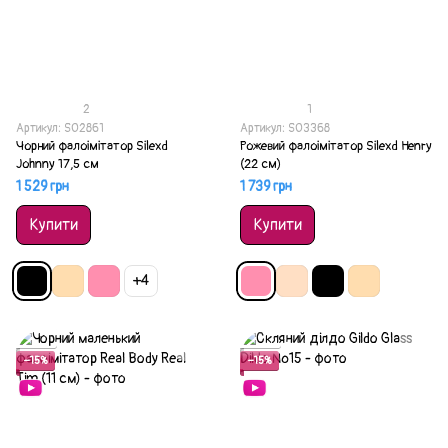
2
1
Артикул: SO2861
Артикул: SO3368
Чорний фалоімітатор Silexd
Рожевий фалоімітатор Silexd Henry
Johnny 17,5 см
(22 см)
1 529 грн
1 739 грн
Купити
Купити
+4
Акція
Акція
−15%
−15%