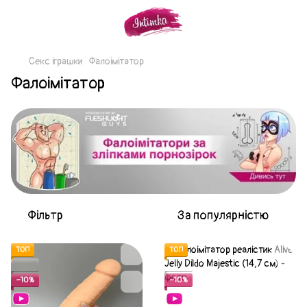
Секс іграшки
Фалоімітатор
Фалоімітатор
Фільтр
За популярністю
ТОП
ТОП
Акція
Акція
−10%
−10%