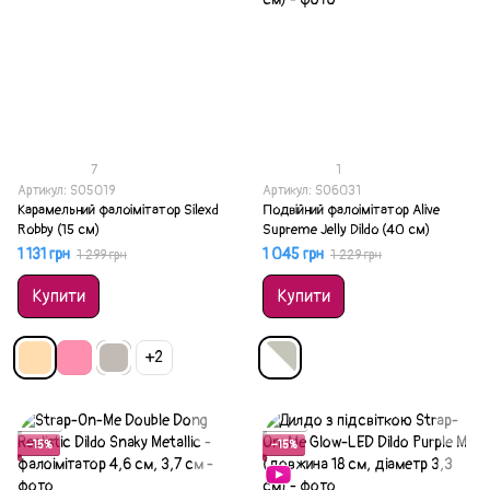
7
1
Артикул: SO5019
Артикул: SO6031
Карамельний фалоімітатор Silexd
Подвійний фалоімітатор Alive
Robby (15 см)
Supreme Jelly Dildo (40 см)
1 131 грн
1 045 грн
1 299 грн
1 229 грн
Купити
Купити
+2
Акція
Акція
−15%
−15%