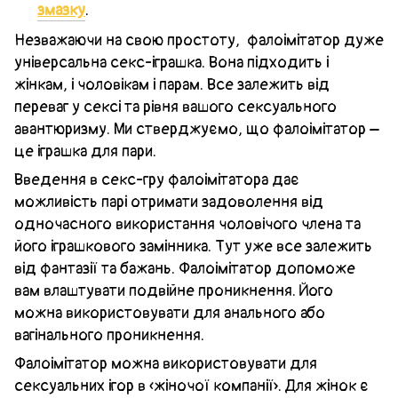
змазку
.
Незважаючи на свою простоту, фалоімітатор дуже
універсальна секс-іграшка. Вона підходить і
жінкам, і чоловікам і парам. Все залежить від
переваг у сексі та рівня вашого сексуального
авантюризму. Ми стверджуємо, що фалоімітатор –
це іграшка для пари.
Введення в секс-гру фалоімітатора дає
можливість парі отримати задоволення від
одночасного використання чоловічого члена та
його іграшкового замінника. Тут уже все залежить
від фантазії та бажань. Фалоімітатор допоможе
вам влаштувати подвійне проникнення. Його
можна використовувати для анального або
вагінального проникнення.
Фалоімітатор можна використовувати для
сексуальних ігор в «жіночої компанії». Для жінок є