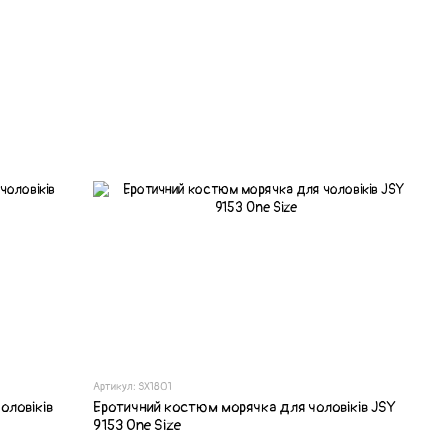
Артикул: SX1801
оловіків
Еротичний костюм морячка для чоловіків JSY
9153 One Size