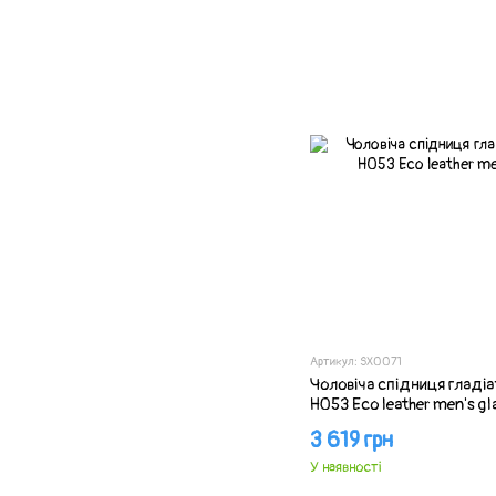
Артикул: SX0071
Чоловіча спідниця гладі
H053 Eco leather men's gla
3 619 грн
У наявності