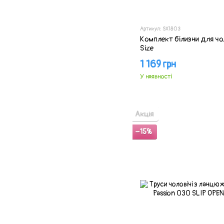
Артикул: SX1803
Комплект білизни для чол
Size
1 169 грн
У наявності
Акція
−15%