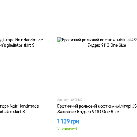
Артикул: SX0432
атора Noir Handmade
Еротичний рольовий костюм-мілітарі J
diator skirt S
Захисник Ендрю 9110 One Size
1 139 грн
У наявності