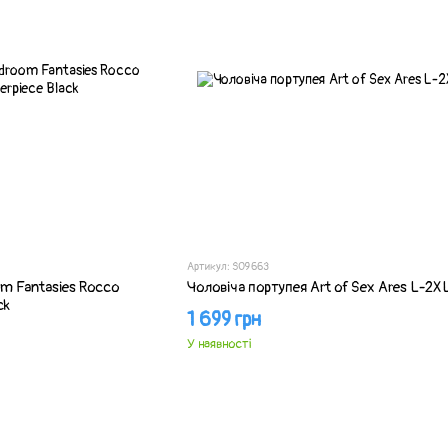
Артикул: SO9663
m Fantasies Rocco
Чоловіча портупея Art of Sex Ares L-2X
ck
1 699 грн
У наявності