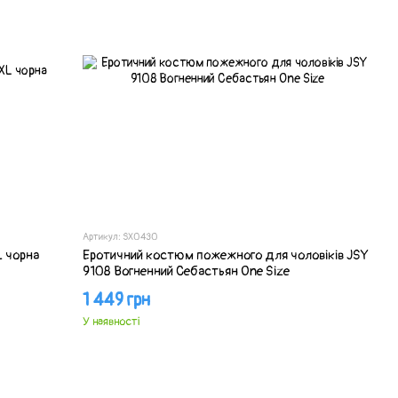
Артикул: SX0430
L чорна
Еротичний костюм пожежного для чоловіків JSY
9108 Вогненний Себастьян One Size
1 449 грн
У наявності