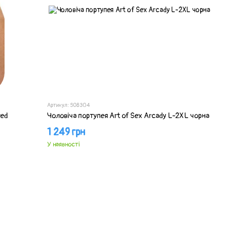
Артикул: SO8304
red
Чоловіча портупея Art of Sex Arcady L-2XL чорна
1 249 грн
У наявності