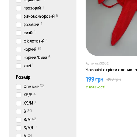
1
прозорий
6
різнокольоровий
1
рожевий
1
синій
1
фіолетовий
92
чорний
6
чорний/білий
Артикул: i3002
1
хакі
Чоловічі стрінги слоник I
Розмір
199 грн
399 грн
52
One size
У наявності
4
XS/S
7
XS/M
20
S
42
S/M
1
S/M/L
24
M