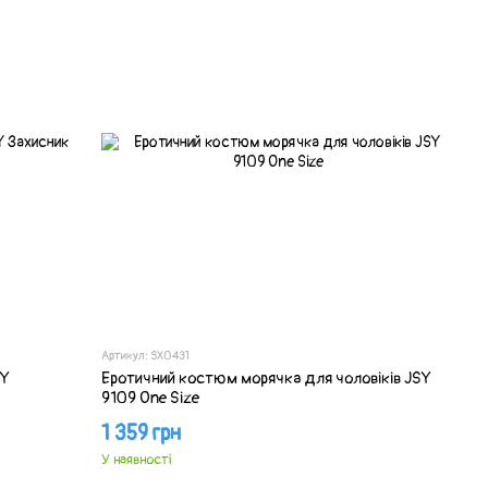
Артикул: SX0431
SY
Еротичний костюм морячка для чоловіків JSY
9109 One Size
1 359 грн
У наявності