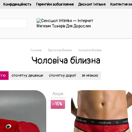
Конфіденційність
Гарантійні зобов'язання
Дисконт Інтімка
Контактна ін
йності
Головна
Еротична білизна
Чоловіча білизна
Чоловіча білизна
істю
спочатку дешевше
спочатку дорогі
за назвою
Акція
−15%