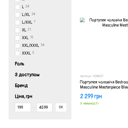
24
L
34
L/XL
7
L/XXL
21
XL
15
XXL
34
XXL/XXXL
5
XXXL
Роль
З доступом
Артикул: SO8827
Портупея чоловіча Bedroo
Бренд
Masculine Masterpiece Bla
2 299 грн
Ціна, грн
У наявності
Від Ціна, грн
До Ціна, грн
ОК