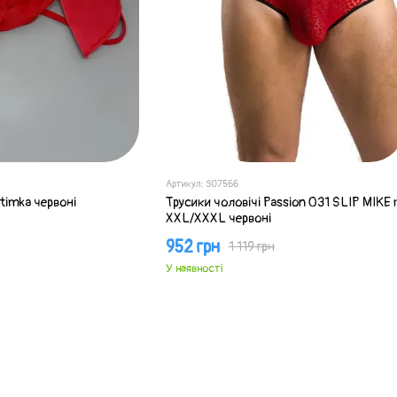
Артикул: SO7566
ntimka червоні
Трусики чоловічі Passion 031 SLIP MIKE 
XXL/XXXL червоні
952 грн
1 119 грн
У наявності