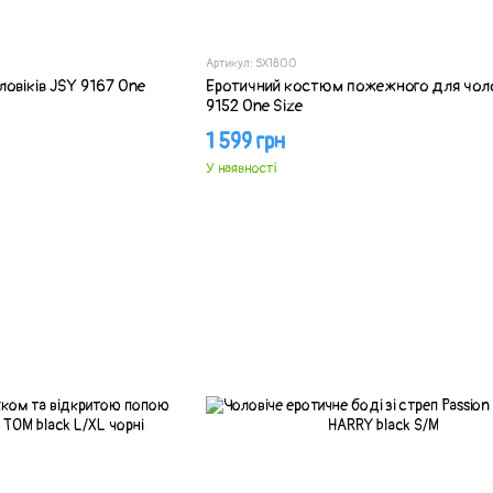
Артикул: SX1800
овіків JSY 9167 One
Еротичний костюм пожежного для чоло
9152 One Size
1 599 грн
У наявності