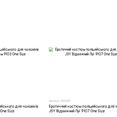
Артикул: SX0429
йського для чоловіків
Еротичний костюм поліцейського для ч
 One Size
JSY Відважний Луї 9107 One Size