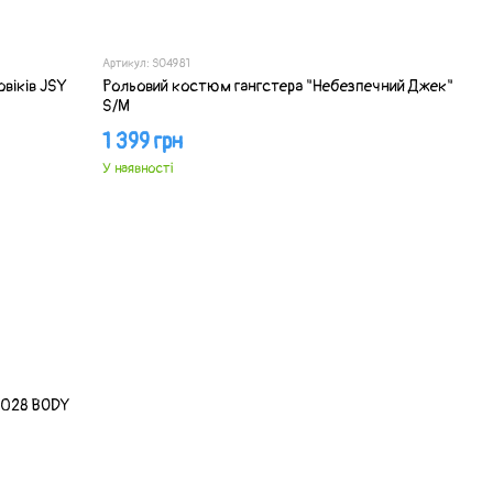
Артикул: SO4981
віків JSY
Рольовий костюм гангстера "Небезпечний Джек"
S/M
1 399 грн
У наявності