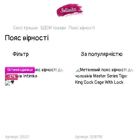
Секс іграшки
БДСМ товари
Пояс вірності
Пояс вірності
Фільтр
За популярністю
Остання одиниця
−27%
Артикул: i3501
Артикул: SO8795