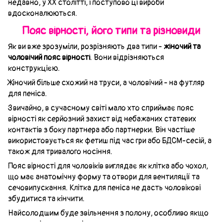
недавно, у ХХ столітті, і поступово ці вироби
вдосконалюються.
Пояс вірності, його типи та різновиди
Як ви вже зрозуміли, розрізняють два типи -
жіночий та
чоловічий пояс вірності
. Вони відрізняються
конструкцією.
Жіночий більше схожий на труси, а чоловічий - на футляр
для пеніса.
Звичайно, в сучасному світі мало хто сприймає пояс
вірності як серйозний захист від небажаних статевих
контактів з боку партнера або партнерки. Він частіше
використовується як фетиш під час гри або БДСМ-сесій, а
також для тривалого носіння.
Пояс вірності для чоловіків виглядає як клітка або чохол,
що має анатомічну форму та отвори для вентиляції та
сечовипускання. Клітка для пеніса не дасть чоловікові
збудитися та кінчити.
Найсолодшим буде звільнення з полону, особливо якщо