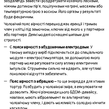
заздалегідь завести і роздратувати коханого ласками,
ніжним дотиком пір'я, поцілунками на грані, масажем або
температурною грою з воском. Його оргазм у результаті
буде феєричним.
Чоловічий пояс вірності перешкоджає ерекції і тримає
член у клітці під замочком, ключик від якого є у партнерки
або партнера. Деякі моделі оснащені шипами для
строгості.
Є
пояси вірності з вбудованими електродами
. У
такому випадку виріб підключається до спеціального
модуля – електростимулятора, за допомогою якого
партнер може регулювати силу впливу електричних
імпульсів. Струменем сильно не вдарить, але чутливі
поколюючі відчуття забезпечить.
Пояс вірності з вібрацією
– то ще знаряддя для хтивих
тортур. Розбудить у чоловікові звіра, а еякулювати не
дозволить. Жіночі різновиди цього БДСМ-девайсу,
навпаки, мають віброелемент як альтернативу
чоловічому члену, і дають можливість солодко кінчити
каскадом.