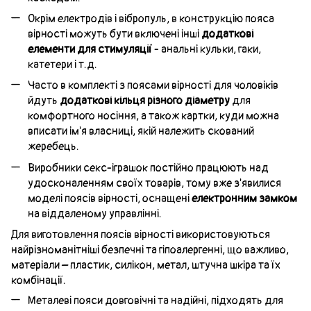
Окрім електродів і вібропуль, в конструкцію пояса
вірності можуть бути включені інші
додаткові
елементи для стимуляції
- анальні кульки, гаки,
катетери і т.д.
Часто в комплекті з поясами вірності для чоловіків
йдуть
додаткові кільця різного діаметру
для
комфортного носіння, а також картки, куди можна
вписати ім'я власниці, якій належить скований
жеребець.
Виробники секс-іграшок постійно працюють над
удосконаленням своїх товарів, тому вже з'явилися
моделі поясів вірності, оснащені
електронним замком
на віддаленому управлінні.
Для виготовлення поясів вірності використовуються
найрізноманітніші безпечні та гіпоалергенні, що важливо,
матеріали – пластик, силікон, метал, штучна шкіра та їх
комбінації.
Металеві пояси довговічні та надійні, підходять для