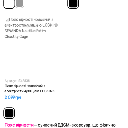
Артикул: SX2838
Пояс вірності чоловічий з
електростимуляцією LOCKINK
SEVANDA Nautilus Estim Chastity
2 099 грн
Cage
Пояс вірности
– сучасний БДСМ-аксесуар, що фізично