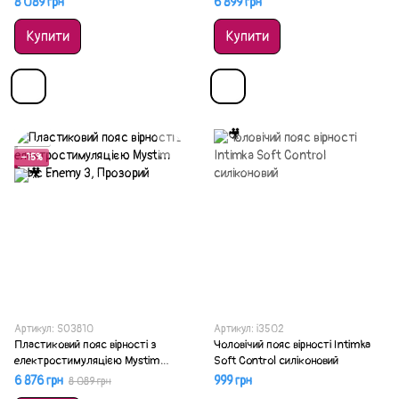
8 089 грн
6 899 грн
Купити
Купити
Акція
−15%
Артикул: SO3810
Артикул: i3502
Пластиковий пояс вірності з
Чоловічий пояс вірності Intimka
електростимуляцією Mystim
Soft Control силіконовий
Pubic Enemy 3
6 876 грн
999 грн
8 089 грн