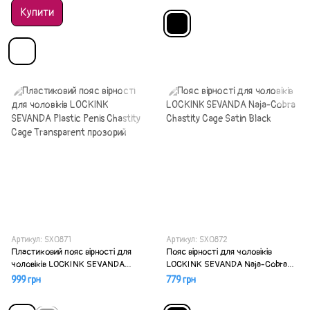
Купити
Артикул: SX0871
Артикул: SX0872
Пластиковий пояс вірності для
Пояс вірності для чоловіків
чоловіків LOCKINK SEVANDA
LOCKINK SEVANDA Naja-Cobra
Plastic Penis Chastity Cage
Chastity Cage Satin Black
999 грн
779 грн
Transparent прозорий