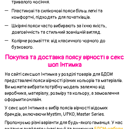
тривалого носіння.
Пластикові та силіконові пояси більш легкі та
комфортні, підходять для початківців.
Шкіряні пояси часто вибирають за їхню якість,
довговічність та стильний зовнішній вигляд.
Колірне розмаїття: від класичного чорного до
бузкового.
Покупка та доставка поясу вірності в секс
шоп Інтимка
На сайті сексшоп Інтимка у розділі товарів для БДСМ
представлені пояси вірності різних кольорів та матеріалів.
Ви можете вибрати потрібну модель залежно від
виробника, матеріалу, розміру та кольору, а замовлення
оформити онлайн.
У секс шоп Інтимка є вибір поясів вірності відомих
брендів, включаючи Mystim, UPKO, Master Series.
Пропонуємо різні варіанти для будь-якого гаманця. У нас
ви також знайдете цікаві акції та знижки на
БДСМ-набори