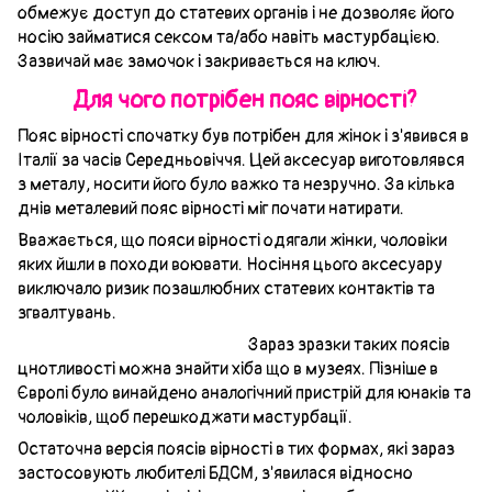
обмежує доступ до статевих органів і не дозволяє його
носію займатися сексом та/або навіть мастурбацією.
Зазвичай має замочок і закривається на ключ.
Для чого потрібен пояс вірності?
Пояс вірності спочатку був потрібен для жінок і з'явився в
Італії за часів Середньовіччя. Цей аксесуар виготовлявся
з металу, носити його було важко та незручно. За кілька
днів металевий пояс вірності міг почати натирати.
Вважається, що пояси вірності одягали жінки, чоловіки
яких йшли в походи воювати. Носіння цього аксесуару
виключало ризик позашлюбних статевих контактів та
згвалтувань.
Зараз зразки таких поясів
цнотливості можна знайти хіба що в музеях. Пізніше в
Європі було винайдено аналогічний пристрій для юнаків та
чоловіків, щоб перешкоджати мастурбації.
Остаточна версія поясів вірності в тих формах, які зараз
застосовують любителі БДСМ, з'явилася відносно