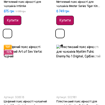
Металевий пояс вірності для
Металевий пояс вірності для
чоловіків Intіmka
чоловіків Master Series Tiger King
Cock Cage With Lock
875 грн
6 749 грн
1 199 грн
Купити
Купити
ТОП
−10%
Артикул: SO8518
Артикул: SO2981
Шкіряний пояс вірності чоловічий
Пластиковий пояс вірності для