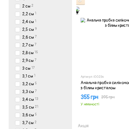
🍑
2
2 см
1
2,2 см
1
2,4 см
9
2,5 см
7
2,6 см
7
2,7 см
15
2,8 см
7
2,9 см
17
3 см
1
3,1 см
Артикул: i0023s
Анальна пробка силіконов
5
3,2 см
з білим кристалом
7
3,3 см
355 грн
395 грн
13
3,4 см
У наявності
21
3,5 см
5
3,6 см
2
3,7 см
Акція