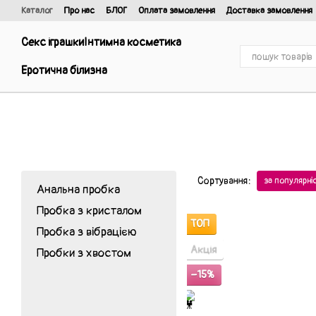
Перейти до основного контенту
Каталог
Про нас
БЛОГ
Оплата замовлення
Доставка замовлення
Відгуки про магазин
Договір публічної оферти та політика конфіденці
Секс іграшки
Інтимна косметика
Еротична білизна
Сортування:
за популярн
Анальна пробка
Пробка з кристалом
ТОП
Пробка з вібрацією
Акція
Пробки з хвостом
−15%