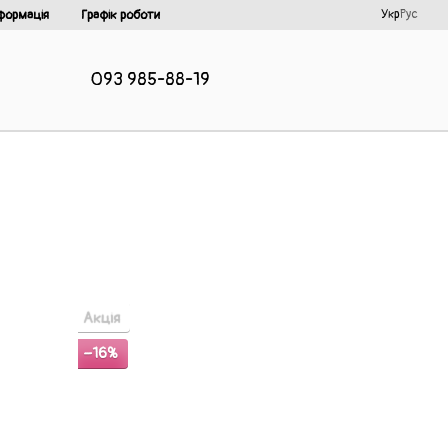
Укр
Рус
формація
Графік роботи
093 985-88-19
Акція
−16%