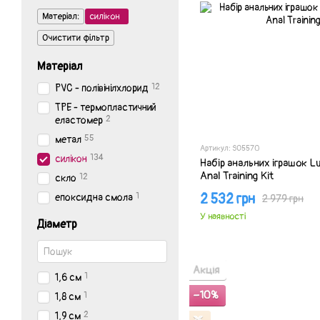
Матеріал:
силікон
Очистити фільтр
Матеріал
12
PVC - полівінілхлорид
TPE - термопластичний
2
еластомер
55
метал
Артикул: SO5570
134
силікон
Набір анальних іграшок Lu
Anal Training Kit
12
скло
2 532 грн
1
епоксидна смола
2 979 грн
У наявності
Діаметр
Акція
1
1,6 см
−10%
1
1,8 см
2
1,9 см