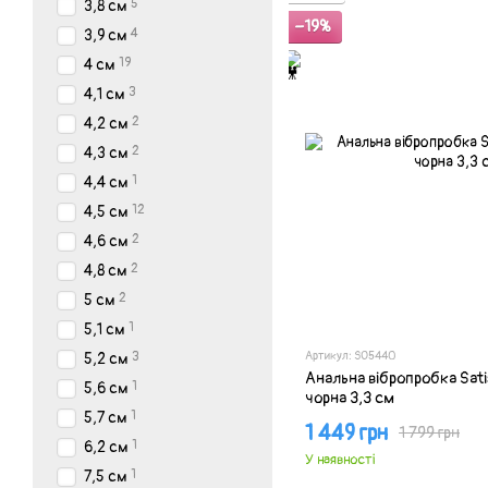
5
3,8 см
−19%
4
3,9 см
19
4 см
3
4,1 см
2
4,2 см
2
4,3 см
1
4,4 см
12
4,5 см
2
4,6 см
2
4,8 см
2
5 см
1
5,1 см
Артикул: SO5440
3
5,2 см
Анальна вібропробка Sati
1
5,6 см
чорна 3,3 см
1
5,7 см
1 449 грн
1 799 грн
1
6,2 см
У наявності
1
7,5 см