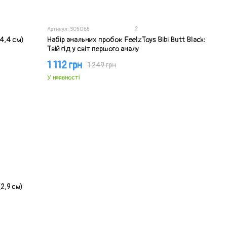
2
Артикул: SO5065
4,4 см)
Набір анальних пробок FeelzToys Bibi Butt Black:
Твій гід у світ першого аналу
1 112 грн
1 249 грн
У наявності