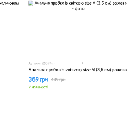
1
Артикул: i0074m
Анальна пробка із квіткою size M (3,5 см) рожева
369 грн
439 грн
У наявності