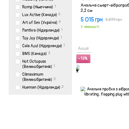
Анальна смарт-вібропроб
1
Romp (Німеччина)
2,2 см
5
Lux Active (Канада)
5 015 грн
5 899 грн
9
Art of Sex (Україна)
У наявності
1
Panthra (Нідерланди)
1
Toy Joy (Нідерланди)
1
Cala Azul (Нідерланди)
Акція
3
BMS (Канада)
−13%
Hot Octopuss
1
(Великобританія)
Climaximum
3
(Великобританія)
2
Hueman (Нідерланди)