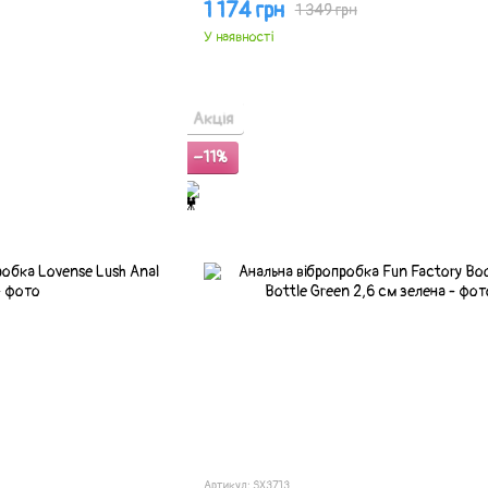
1 174 грн
1 349 грн
У наявності
Акція
−11%
Артикул: SX3713