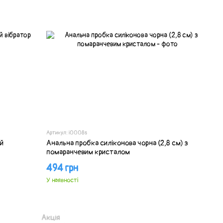
Артикул: i0008s
ий
Анальна пробка силіконова чорна (2,8 см) з
помаранчевим кристалом
494 грн
У наявності
Акція