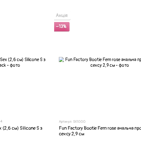
Акція
−13%
4
Артикул: SX1000
(2,6 см) Silicone S з
Fun Factory Bootie Fem rose анальна пр
сексу 2,9 см