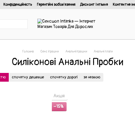
Конфіденційність
Гарантійні зобов'язання
Дисконт Інтімка
Контактна ін
йності
Головна
Секс іграшки
Анальні іграшки
Анальні плаги
Силіконові Анальні Пробки
істю
спочатку дешевше
спочатку дорогі
за назвою
Акція
−15%