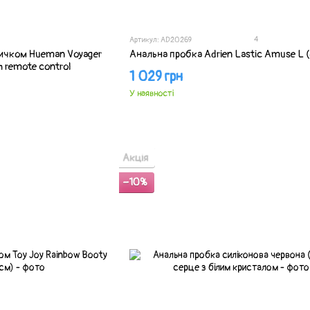
4
Артикул: AD20269
зичком Hueman Voyager
Анальна пробка Adrien Lastic Amuse L (
th remote control
1 029 грн
У наявності
Акція
−10%