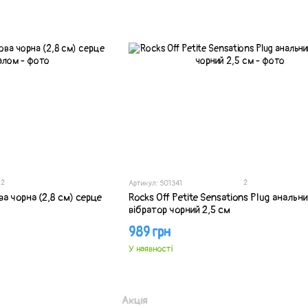
2
2
Артикул: SO1341
а чорна (2,8 см) серце
Rocks Off Petite Sensations Plug анальн
вібратор чорний 2,5 см
989 грн
У наявності
Акція