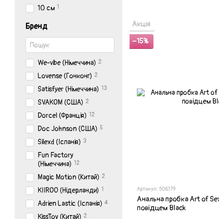
1
10 см
Акція
Бренд
−15%
2
We-vibe (Німеччина)
2
Lovense (Гонконг)
13
Satisfyer (Німеччина)
2
SVAKOM (США)
12
Dorcel (Франція)
5
Doc Johnson (США)
3
Silexd (Іспанія)
Fun Factory
12
(Німеччина)
2
Magic Motion (Китай)
Артикул: SO6179
1
KIIROO (Нідерланди)
Анальна пробка Art of Sex 
4
Adrien Lastic (Іспанія)
повідцем Black
2
KissToy (Китай)