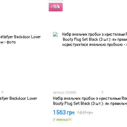
−15%
4
2
Артикул: SO3889
sfyer Backdoor Lover
Набір анальних пробок з кристалами Ria
Booty Plug Set Black (3 шт.): як правиль
користуватися анальною пробкою
1 563 грн
1 839 грн
У наявності