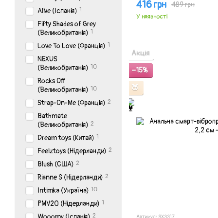
416 грн
489 грн
1
Alive (Іспанія)
У наявності
Fifty Shades of Grey
1
(Великобританія)
1
Love To Love (Франція)
Акція
NEXUS
10
(Великобританія)
−15%
Rocks Off
🍑
10
(Великобританія)
2
Strap-On-Me (Франція)
Bathmate
2
(Великобританія)
1
Dream toys (Китай)
2
Feelztoys (Нідерланди)
2
Blush (США)
2
Rianne S (Нідерланди)
10
Intimka (Україна)
1
PMV20 (Нідерланди)
2
Wooomy (Іспанія)
Артикул: SX3317