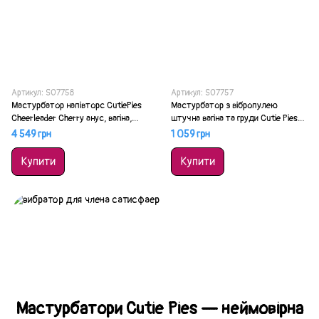
Артикул: SO7758
Артикул: SO7757
Мастурбатор напівторс CutiePies
Мастурбатор з вібропулею
Cheerleader Cherry анус, вагіна,
штучна вагіна та груди Cutie Pies
вібропуля
Hannah's Handful Pussy & Boob
4 549 грн
1 059 грн
Купити
Купити
Мастурбатори Cutie Pies — неймовірна