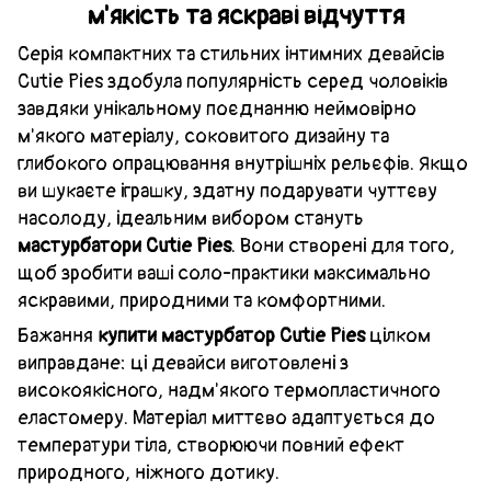
м'якість та яскраві відчуття
Серія компактних та стильних інтимних девайсів
Cutie Pies здобула популярність серед чоловіків
завдяки унікальному поєднанню неймовірно
м'якого матеріалу, соковитого дизайну та
глибокого опрацювання внутрішніх рельєфів. Якщо
ви шукаєте іграшку, здатну подарувати чуттєву
насолоду, ідеальним вибором стануть
мастурбатори Cutie Pies
. Вони створені для того,
щоб зробити ваші соло-практики максимально
яскравими, природними та комфортними.
Бажання
купити мастурбатор Cutie Pies
цілком
виправдане: ці девайси виготовлені з
високоякісного, надм'якого термопластичного
еластомеру. Матеріал миттєво адаптується до
температури тіла, створюючи повний ефект
природного, ніжного дотику.