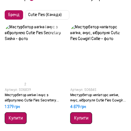
Бренд
Cutie Pies (Канада)
2
Артикул: SO6839
Артикул: SO6845
Мастурбатор вагіна і анус з
Мастурбатор напівторс вагіна,
вібропулею Cutie Pies Secretary
анус, вібропуля Cutie Pies Cowgirl
Sasha
Callie
1 379 грн
4 879 грн
Купити
Купити