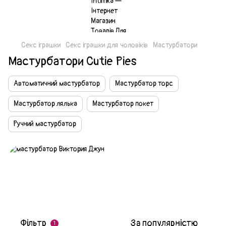
Секс іграшки
Секс іграшки для чоловіків
Мастурбатори
Мастурбатори Cutie Pies
Автоматичний мастурбатор
Мастурбатор торс
Мастурбатор лялька
Мастурбатор покет
Ручний мастурбатор
Фільтр
За популярністю
1