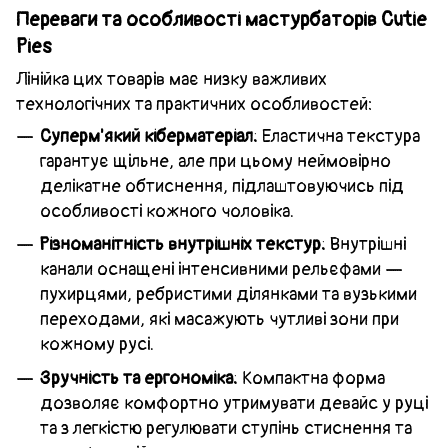
Переваги та особливості мастурбаторів Cutie
Pies
Лінійка цих товарів має низку важливих
технологічних та практичних особливостей:
Суперм'який кіберматеріал:
Еластична текстура
гарантує щільне, але при цьому неймовірно
делікатне обтиснення, підлаштовуючись під
особливості кожного чоловіка.
Різноманітність внутрішніх текстур:
Внутрішні
канали оснащені інтенсивними рельєфами —
пухирцями, ребристими ділянками та вузькими
переходами, які масажують чутливі зони при
кожному русі.
Зручність та ергономіка:
Компактна форма
дозволяє комфортно утримувати девайс у руці
та з легкістю регулювати ступінь стиснення та