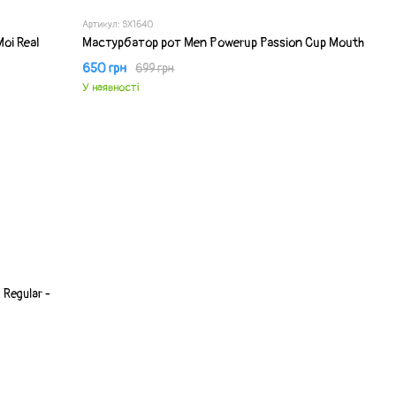
Артикул: SX1640
oi Real
Мастурбатор рот Men Powerup Passion Cup Mouth
650 грн
699 грн
У наявності