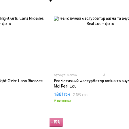
3
Артикул: SO9947
ght Girls: Lana Rhoades
Реалістичний мастурбатор вагіна та анус
Moi Real Lou
1 861 грн
2 189 грн
У наявності
−15%