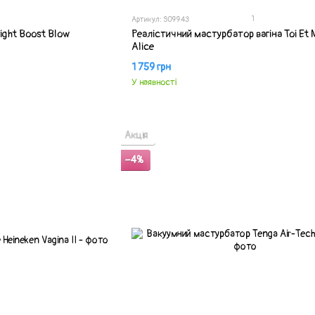
1
Артикул: SO9943
ight Boost Blow
Реалістичний мастурбатор вагіна Toi Et M
Alice
1 759 грн
У наявності
Акція
−4%