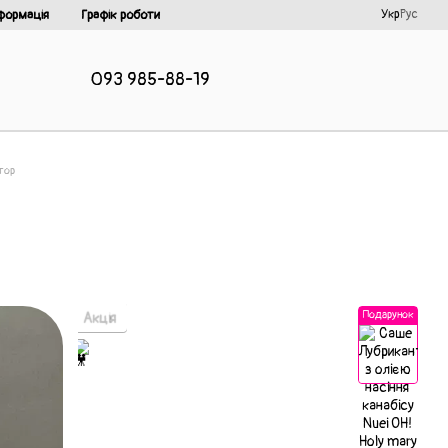
Укр
Рус
формація
Графік роботи
093 985-88-19
тор
Подарунок
Акція