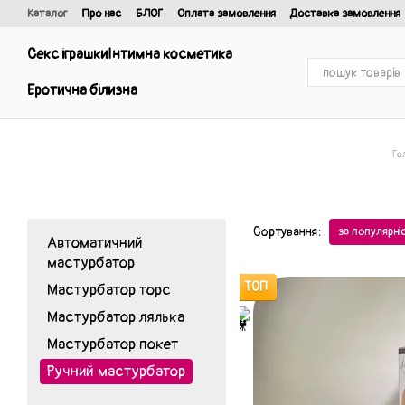
Перейти до основного контенту
Каталог
Про нас
БЛОГ
Оплата замовлення
Доставка замовлення
Відгуки про магазин
Договір публічної оферти та політика конфіденці
Секс іграшки
Інтимна косметика
Еротична білизна
Го
Сортування:
за популярн
Автоматичний
мастурбатор
ТОП
Мастурбатор торс
Мастурбатор лялька
Мастурбатор покет
Ручний мастурбатор