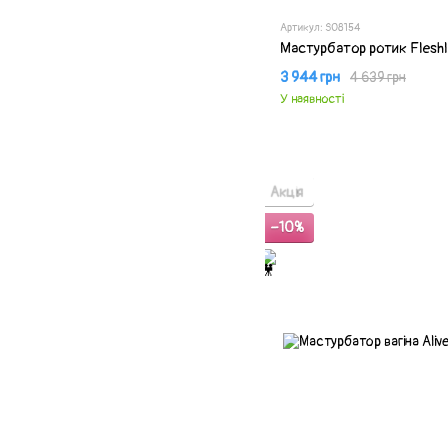
Артикул: SO8154
Мастурбатор ротик Fleshl
3 944 грн
4 639 грн
У наявності
Акція
−10%