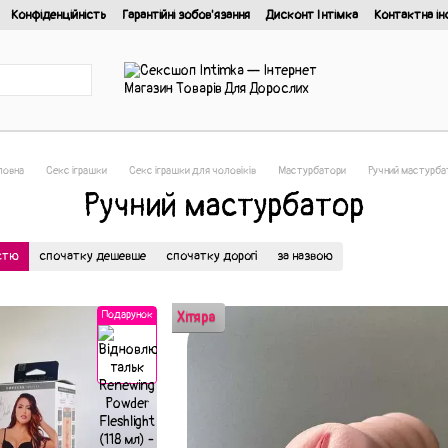
Конфіденційність
Гарантійні зобов'язання
Дисконт Інтімка
Контактна ін
йності
ловна
Секс іграшки
Секс іграшки для чоловіків
Мастурбатори
Ручний мастурба
Ручний мастурбатор
істю
спочатку дешевше
спочатку дорогі
за назвою
Подарунок
Хітяра