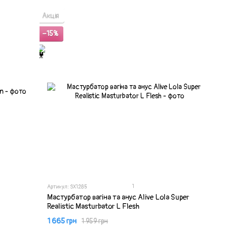
Акція
−15%
1
Артикул: SX1285
Мастурбатор вагіна та анус Alive Lola Super
Realistic Masturbator L Flesh
1 665 грн
1 959 грн