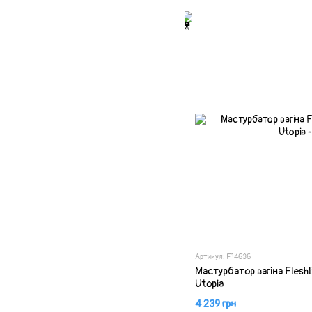
Артикул: F14636
Мастурбатор вагіна Fleshlig
Utopia
4 239 грн