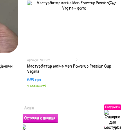
2
Артикул: SX1639
дівчини
Мастурбатор вагіна Men Powerup Passion Cup
Vagina
699 грн
У наявності
Подарунок
Акція
Остання одиниця