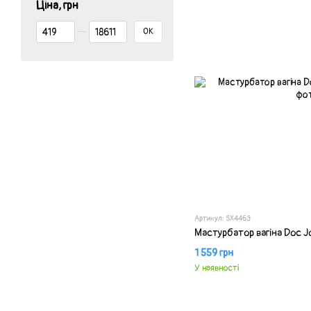
Ціна, грн
Від Ціна, грн
До Ціна, грн
ОК
Артикул: SX4463
Мастурбатор вагіна Doc J
1 559 грн
У наявності