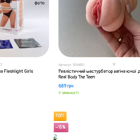
2
19
Артикул: SO4450
 Fleshlight Girls
Реалістичний мастурбатор вагіна юної 
Real Body The Teen
689 грн
У наявності
ТОП
−15%