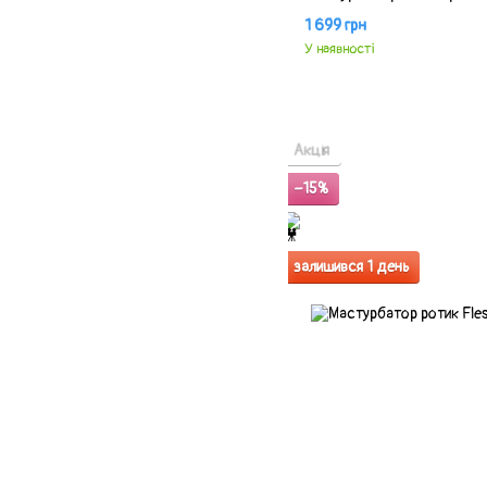
1 699 грн
У наявності
Акція
−15%
залишився 1 день