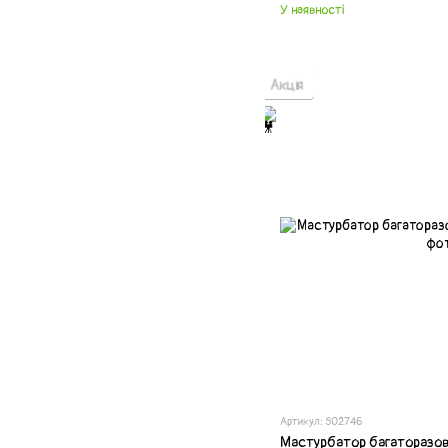
У наявності
Акція
Артикул: SO2746
Мастурбатор багаторазови