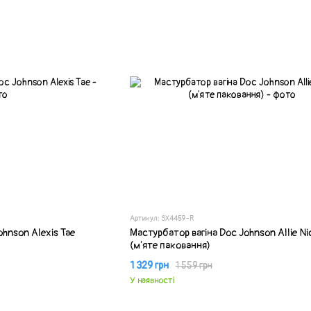
Артикул: SX4459-R
ohnson Alexis Tae
Мастурбатор вагіна Doc Johnson Allie Ni
(м'яте паковання)
1 329 грн
1 559 грн
У наявності