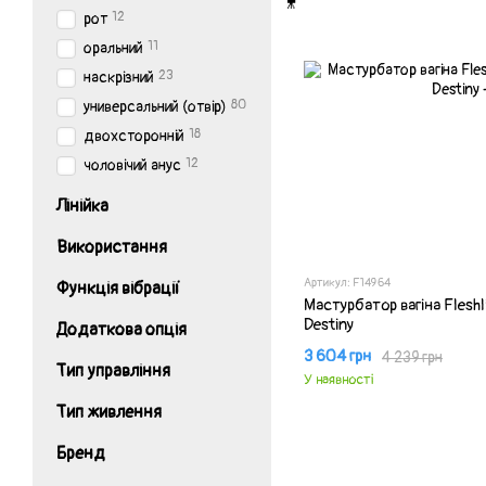
12
рот
11
оральний
23
наскрізний
80
универсальний (отвір)
18
двохсторонній
12
чоловічий анус
Лінійка
Використання
Артикул: F14964
Функція вібрації
Мастурбатор вагіна Fleshli
Destiny
Додаткова опція
3 604 грн
4 239 грн
Тип управління
У наявності
Тип живлення
Бренд