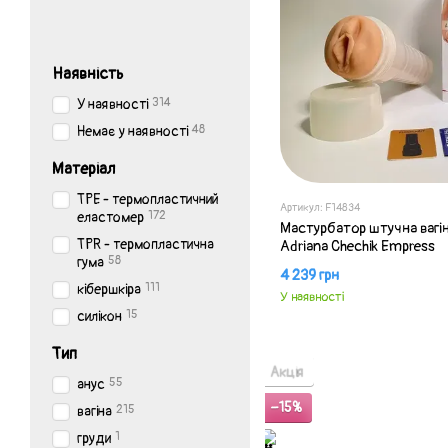
Наявність
314
У наявності
48
Немає у наявності
Матеріал
TPE - термопластичний
Артикул: F14834
172
еластомер
Мастурбатор штучна вагіна
TPR - термопластична
Adriana Chechik Empress
58
гума
4 239 грн
111
кібершкіра
У наявності
15
силікон
Тип
Акція
55
анус
−15%
215
вагіна
1
груди