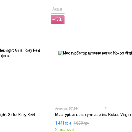
Акція
−15%
1
2
Артикул: SO1244
ht Girls: Riley Reid
Мастурбатор штучна вагіна Kokos Virgin
1 411 грн
1 659 грн
У наявності