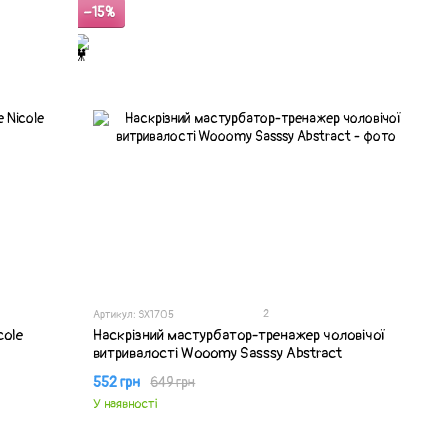
−15%
2
Артикул: SX1705
cole
Наскрізний мастурбатор-тренажер чоловічої
витривалості Wooomy Sasssy Abstract
552 грн
649 грн
У наявності