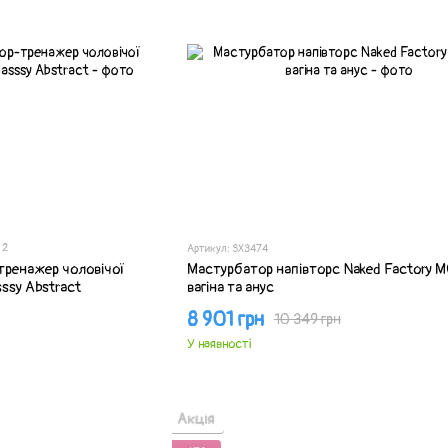
2
Артикул: SX3474
тренажер чоловічої
Мастурбатор напівторс Naked Factory 
ssy Abstract
вагіна та анус
8 901 грн
10 349 грн
У наявності
Акція