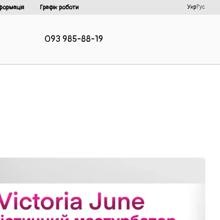
Укр
Рус
формація
Графік роботи
093 985-88-19