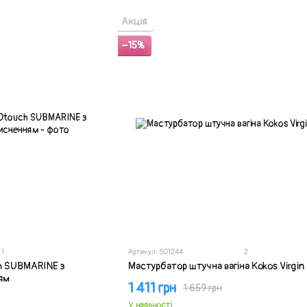
Акція
−15%
1
2
Артикул: SO1244
h SUBMARINE з
Мастурбатор штучна вагіна Kokos Virgin
ям
1 411 грн
1 659 грн
У наявності