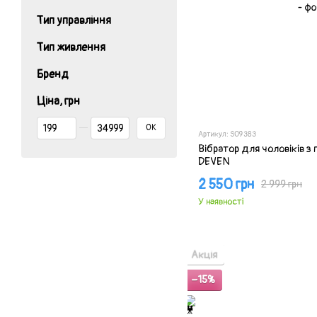
Тип управління
Тип живлення
Бренд
Ціна, грн
Від Ціна, грн
До Ціна, грн
ОК
Артикул: SO9383
Вібратор для чоловіків з 
DEVEN
2 550 грн
2 999 грн
У наявності
Акція
−15%