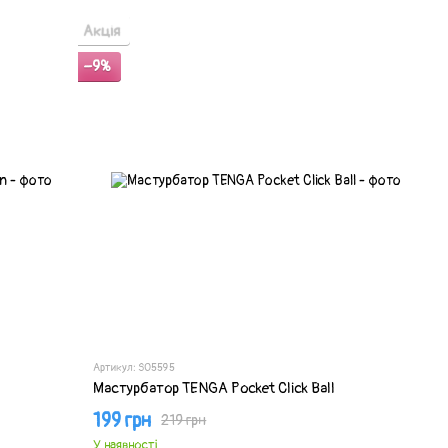
Акція
−9%
Артикул: SO5595
Мастурбатор TENGA Pocket Click Ball
199 грн
219 грн
У наявності