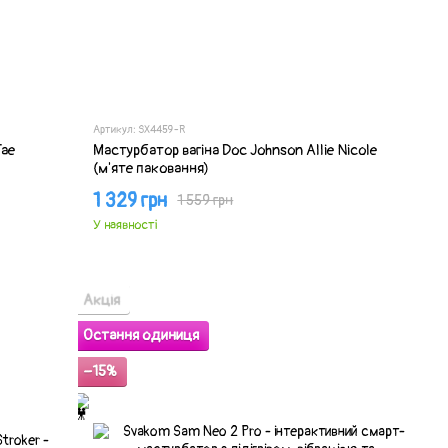
Артикул: SX4459-R
Tae
Мастурбатор вагіна Doc Johnson Allie Nicole
(м'яте паковання)
1 329 грн
1 559 грн
У наявності
Акція
Остання одиниця
−15%