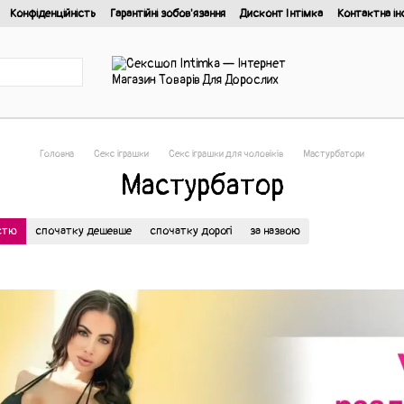
Конфіденційність
Гарантійні зобов'язання
Дисконт Інтімка
Контактна ін
йності
Головна
Секс іграшки
Секс іграшки для чоловіків
Мастурбатори
Мастурбатор
істю
спочатку дешевше
спочатку дорогі
за назвою