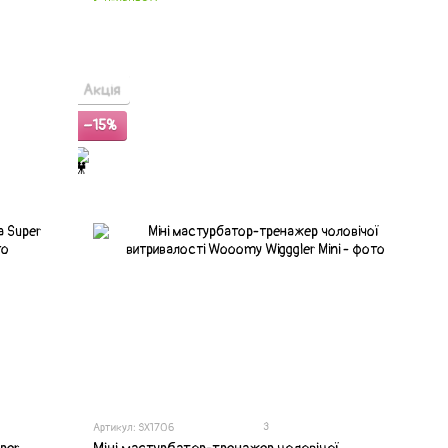
Акція
−15%
3
Артикул: SX1706