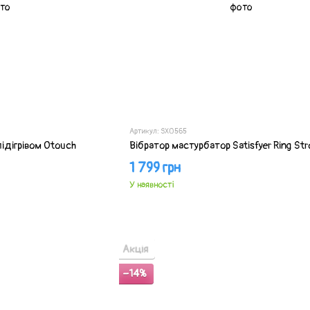
Артикул: SX0565
підігрівом Otouch
Вібратор мастурбатор Satisfyer Ring Str
1 799 грн
У наявності
Акція
−14%