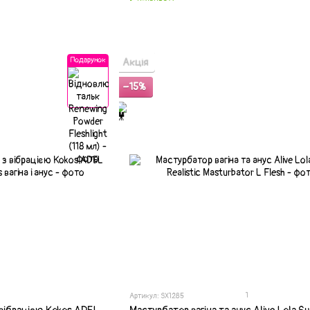
Подарунок
Акція
−15%
1
Артикул: SX1285