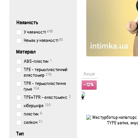
Наявність
498
У наявності
85
Немає у наявності
Матеріал
1
ABS-пластик
TPE - термопластичний
Акція
278
еластомер
TPR - термопластична
−12%
104
гума
2
TPE+TPR - еластомекс
130
кібершкіра
6
пластик
51
силікон
Тип