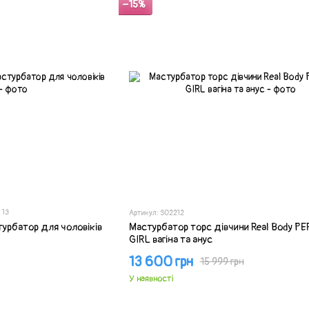
−15%
13
Артикул: SO2212
турбатор для чоловіків
Мастурбатор торс дівчини Real Body P
GIRL вагіна та анус
13 600 грн
15 999 грн
У наявності