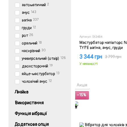
2
автоматичний
143
анус
337
вагіна
12
груди
26
рот
Артикул: SX3484
Мастурбатор напівторс N
18
оральний
TYPE вагіна, анус, груди
30
наскрізний
3 344 грн
3 799 грн
126
универсальний (отвір)
У наявності
19
двохсторонній
13
яйце-мастурбатор
12
чоловічий анус
Акція
Лінійка
−15%
Використання
Функція вібрації
Додаткова опція