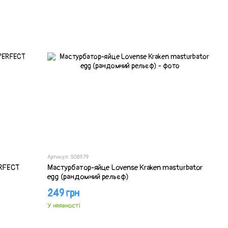
Артикул: SO8979
ERFECT
Мастурбатор-яйце Lovense Kraken masturbator
egg (рандомний рельєф)
249 грн
У наявності