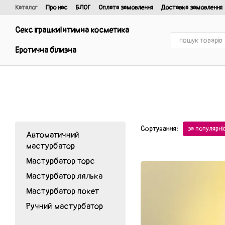
Перейти до основного контенту
Каталог
Про нас
БЛОГ
Оплата замовлення
Доставка замовлення
Відгуки про магазин
Договір публічної оферти та політика конфіденці
Секс іграшки
Інтимна косметика
Еротична білизна
Сортування:
за популярн
Автоматичний
мастурбатор
Мастурбатор торс
Мастурбатор лялька
Мастурбатор покет
Ручний мастурбатор