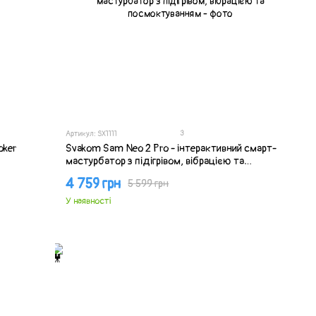
3
Артикул: SX1111
oker
Svakom Sam Neo 2 Pro - інтерактивний смарт-
мастурбатор з підігрівом, вібрацією та
посмоктуванням
4 759 грн
5 599 грн
У наявності