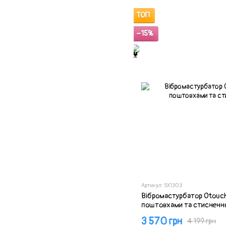
ТОП
−15%
Артикул: SX1303
Вібромастурбатор Otouc
поштовхами та стисненн
3 570 грн
4 199 грн