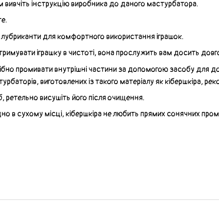
 вивчіть інструкцію виробника до даного мастурбатора.
е.
і лубриканти для комфортного використання іграшок.
римувати іграшку в чистоті, вона прослужить вам досить довг
ібно промивати внутрішні частини за допомогою засобу для до
урбаторів, виготовлених із такого матеріалу як кібершкіра, 
іб, ретельно висушіть його після очищення.
дно в сухому місці, кібершкіра не любить прямих сонячних пром