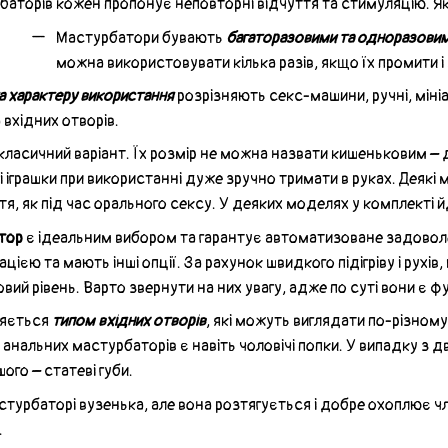
баторів кожен пропонує неповторні відчуття та стимуляцію. Як
Мастурбатори бувають
багаторазовими та одноразови
можна використовувати кілька разів, якщо їх промити і
а характеру використання
розрізняють секс-машини, ручні, міні
 вхідних отворів.
класичний варіант. Їх розмір не можна назвати кишеньковим – д
кі іграшки при використанні дуже зручно тримати в руках. Деяк
ття, як під час орального сексу. У деяких моделях у комплекті й
тор
є ідеальним вибором та гарантує автоматизоване задовол
цією та мають інші опції. За рахунок швидкого підігріву і рухів
овий рівень. Варто звернути на них увагу, адже по суті вони є
няється
типом вхідних отворів
, які можуть виглядати по-різному 
 анальних мастурбаторів є навіть чоловічі попки. У випадку з д
шого – статеві губи.
турбаторі вузенька, але вона розтягується і добре охоплює чл
.