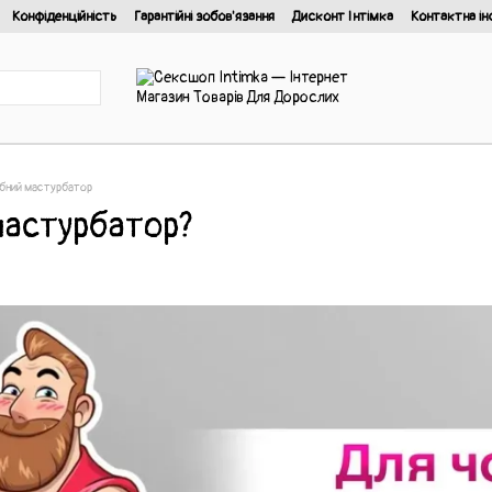
Конфіденційність
Гарантійні зобов'язання
Дисконт Інтімка
Контактна ін
йності
ібний мастурбатор
мастурбатор?