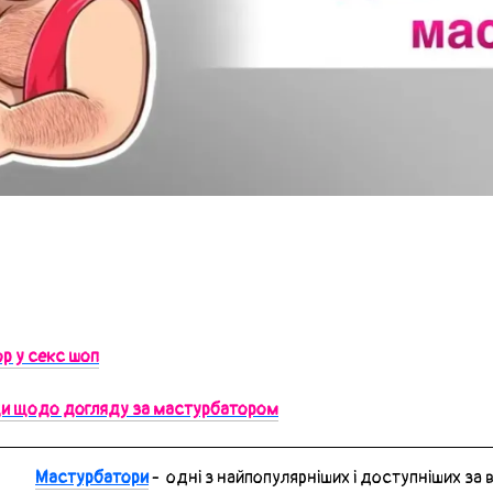
р у секс шоп
ди щодо догляду за мастурбатором
Мастурбатори
- одні з найпопулярніших і доступніших за 