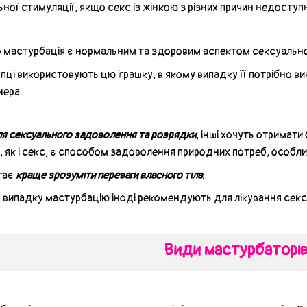
ної стимуляції, якщо секс із жінкою з різних причин недоступ
о мастурбація є нормальним та здоровим аспектом сексуальнос
пці використовують цю іграшку, в якому випадку її потрібно ви
нера.
я сексуального задоволення та розрядки
, інші хочуть отримати
 як і секс, є способом задоволення природних потреб, особлив
гає
краще зрозуміти переваги власного тіла
.
у випадку мастурбацію іноді рекомендують для лікування секс
Види мастурбаторі