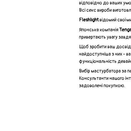
відповідно до ваших умо
Всі секс вироби виготовле
Fleshlight
відомий своїми
Японська компанія
Teng
привертають увагу завдя
Щоб зробити ваш досвід
найдоступніша з них - в
функціональність девайс
Вибір мастурбатора за п
Консультанти нашого інт
задоволені покупкою.