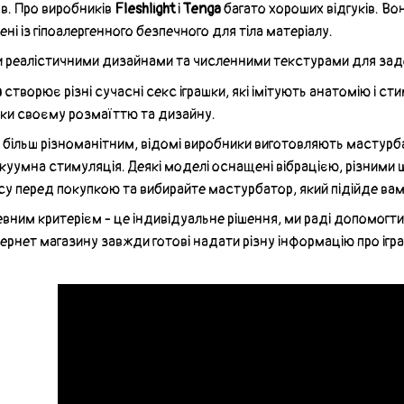
в. Про виробників
Fleshlight
і
Tenga
багато хороших відгуків. Во
ні із гіпоалергенного безпечного для тіла матеріалу.
 реалістичними дизайнами та численними текстурами для за
a
створює різні сучасні секс іграшки, які імітують анатомію і с
ки своєму розмаїттю та дизайну.
 більш різноманітним, відомі виробники виготовляють мастур
акуумна стимуляція. Деякі моделі оснащені вібрацією, різними
у перед покупкою та вибирайте мастурбатор, який підійде вам
евним критерієм - це індивідуальне рішення, ми раді допомогт
ернет магазину завжди готові надати різну інформацію про іг