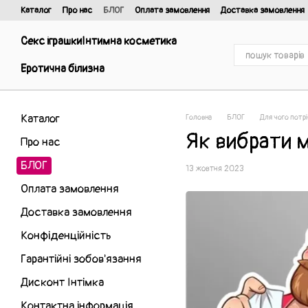
Перейти до основного контенту
Каталог
Про нас
БЛОГ
Оплата замовлення
Доставка замовлення
Відгуки про магазин
Договір публічної оферти та політика конфіденці
Секс іграшки
Інтимна косметика
Еротична білизна
Каталог
Головна
БЛОГ
Для чого потр
Як вибрати 
Про нас
БЛОГ
13 жовтня 2023
Оплата замовлення
Доставка замовлення
Конфіденційність
Гарантійні зобов'язання
Дисконт Інтімка
Контактна інформація