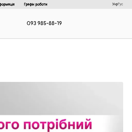
Укр
Рус
формація
Графік роботи
093 985-88-19