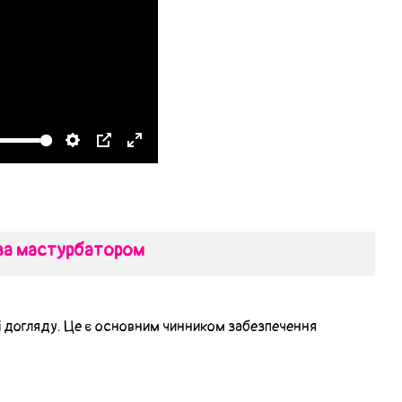
за мастурбатором
ті догляду. Це є основним чинником забезпечення