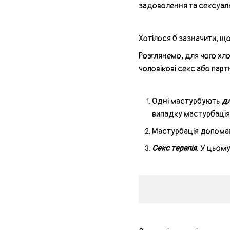
задоволення та сексуаль
Хотілося б зазначити, щ
Розглянемо, для чого хло
чоловікові секс або парт
Одні мастурбують
дл
випадку мастурбація,
Мастурбація допома
Секс терапія
. У цьом