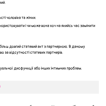
ний.
ті чоловіка та жінки.
користовувати і чи може вона хоч на якийсь час замінити
 більш довгий статевий акт з партнеркою. В даному
о за відсутності статевих партнерів.
уальної дисфункції або інших інтимних проблем.
в