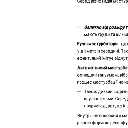
Серед різновидів мастур
Залежно від розміру т
мають груди та кілька
Ручні мастурбатори
- це 
у діаметрі всередині. Та
ефект, який імітує відчу
Автоматичний мастурба
оснащені вакуумом, вібра
процес мастурбації на н
Також дизайн відріз
круглої форми. Серед
наприклад, рот, а з ін
Внутрішня поверхня в мас
різною формою рельєфу