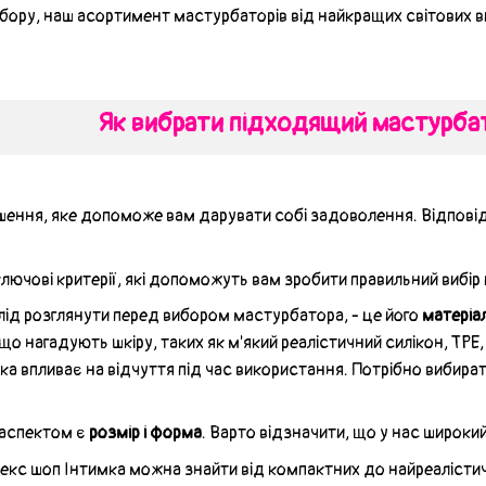
бору, наш асортимент мастурбаторів від найкращих світових в
Як вибрати підходящий мастурбат
ення, яке допоможе вам дарувати собі задоволення. Відповід
ючові критерії, які допоможуть вам зробити правильний вибір 
лід розглянути перед вибором мастурбатора, - це його
матеріа
що нагадують шкіру, таких як м'який реалістичний силікон, TPE,
яка впливає на відчуття під час використання. Потрібно вибир
аспектом є
розмір і форма
. Варто відзначити, що у нас широкий
секс шоп Інтимка можна знайти від компактних до найреалісти