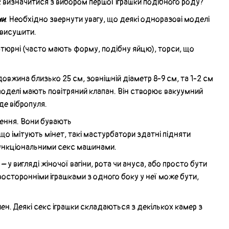
 визначитися з вибором першої іграшки подібного роду?
ми
. Необхідно звернути увагу, що деякі одноразові моделі
 висушити.
атюрні (часто мають форму, подібну яйцю), торси, що
овжина близько 25 см, зовнішній діаметр 8-9 см, та 1-2 см
і моделі мають повітряний клапан. Він створює вакуумний
де вібропуля.
ення. Вони бувають
, що імітують мінет, такі мастурбатори здатні підняти
 функціональними секс машинами.
– у вигляді жіночої вагіни, рота чи ануса, або просто бути
восторонніми іграшками з одного боку у неї може бути,
ен. Деякі секс іграшки складаються з декількох камер з