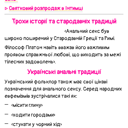
Святковий розпродаж в Інтимці
ᐅ
Трохи історії та стародавніх традицій
«Анальний секс був
широко поширений у Стародавній Греції та Римі.
Філософ Платон навіть вважав його важливим
проявом справжньої любові, що виходить за межі
тілесних задоволень».
Українські анальні традиції
Український фольклор також має свої цікаві
позначення для анального сексу. Серед народних
евфемізмів зустрічалися такі як:
«місити глину»
«ходити городами»
«стукати у чорний хід»