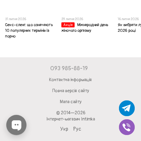
31 липня 2026
29 липня 2026
16 липня 2026
Секс-сленг: що означають
Міжнародний день
Як вибрати л
Акція
10 популярних термінів із
жіночого оргазму
2026 році
порно
093 985-88-19
Контактна інформація
Повна версія сайту
Мапа сайту
© 2014—2026
Інтернет-магазин Intimka
Укр
Рус