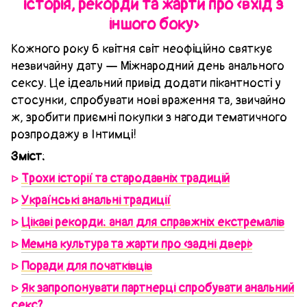
історія, рекорди та жарти про «вхід з
іншого боку»
Кожного року 6 квітня світ неофіційно святкує
незвичайну дату — Міжнародний день анального
сексу. Це ідеальний привід додати пікантності у
стосунки, спробувати нові враження та, звичайно
ж, зробити приємні покупки з нагоди тематичного
розпродажу в Інтимці!
Зміст:
Трохи історії та стародавніх традицій
ᐅ
Українські анальні традиції
ᐅ
Цікаві рекорди: анал для справжніх екстремалів
ᐅ
Мемна культура та жарти про «задні двері»
ᐅ
Поради для початківців
ᐅ
Як запропонувати партнерці спробувати анальний
ᐅ
секс?