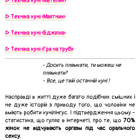
ᐅ Техніка куні «Метелик»
ᐅ Техніка куні «Маятник»
ᐅ Техніка куні «Бджілка»
ᐅ Техніка куні «Гра на трубі»
- Досить плямкати, ти можеш не
плямкати?
- Все, це твій останній куні !
Насправді в житті дуже багато подібних смішних і
не дуже історій з приводу того, що чоловіки не
вміють робити кунілінгус. І підтвердження цьому -
статистика, що гуляє в інтернеті, про те, що
70%
жінок не відчувають оргазм під час орального
сексу
.