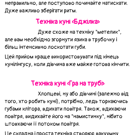
неправильно, але поступово починайте натискати.
Дуже важливо зберігати ритм.
Техніка куні «Бджілка»
Дуже схоже на техніку "метелик",
але вам необхідно згорнути язика в трубочку і
більш інтенсивно лоскотати губи.
Цей прийом краще використовувати під кінець
кунілінгусу, коли дівчина вже майже готова кінчити.
Техніка куні «Гра на трубі»
Хлопцеві, ну або дівчині (залежно від
того, хто робить куні), потрібно, ледь торкаючись
губами клітора, вдихати повітря. Також, вдихаючи
повітря, видихайте його на "намистинку", нібито
штовхаючи її потоком повітря.
Це складна і проста техніка створює вакуумну