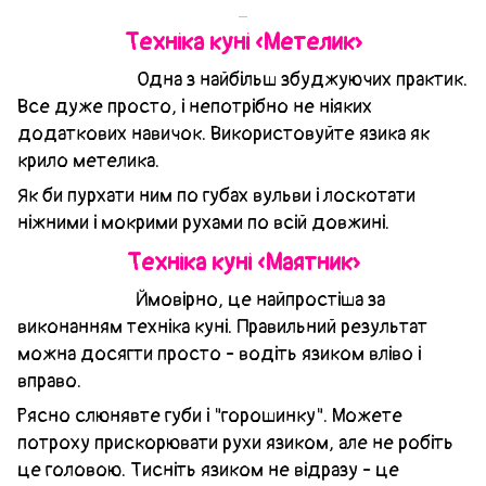
Техніка куні «Метелик»
Одна з найбільш збуджуючих практик.
Все дуже просто, і непотрібно не ніяких
додаткових навичок. Використовуйте язика як
крило метелика.
Як би пурхати ним по губах вульви і лоскотати
ніжними і мокрими рухами по всій довжині.
Техніка куні «Маятник»
Ймовірно, це найпростіша за
виконанням техніка куні. Правильний результат
можна досягти просто - водіть язиком вліво і
вправо.
Рясно слюнявте губи і "горошинку". Можете
потроху прискорювати рухи язиком, але не робіть
це головою. Тисніть язиком не відразу - це