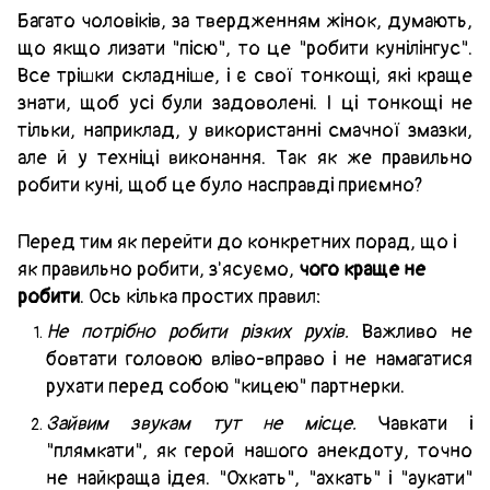
Багато чоловіків, за твердженням жінок, думають,
що якщо лизати "пісю", то це "робити кунілінгус".
Все трішки складніше, і є свої тонкощі, які краще
знати, щоб усі були задоволені. І ці тонкощі не
тільки, наприклад, у використанні смачної змазки,
але й у техніці виконання. Так як же правильно
робити куні, щоб це було насправді приємно?
Перед тим як перейти до конкретних порад, що і
як правильно робити, з'ясуємо,
чого краще не
робити
. Ось кілька простих правил:
Не потрібно робити різких рухів.
Важливо не
бовтати головою вліво-вправо і не намагатися
рухати перед собою "кицею" партнерки.
Зайвим звукам тут не місце.
Чавкати і
"плямкати", як герой нашого анекдоту, точно
не найкраща ідея. "Охкать", "ахкать" і "аукати"