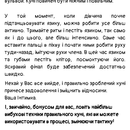
вульвой. Куні повинен бути ніжним і повільним.
У той момент, коли дівчина почне
підтанцьовувати язику, можна робити усе більш
активно. Тримайте ритм і пестіть язиком, так само
як і до цього, але більш інтенсивно. Саме час
вставити пальці в піхву і почати ними робити руху
туди-назад, імітуючи рухи члена. В цей час язиком
та губами пестіть клітор, посмоктуючи його.
Яскравий фінал буде забезпечений достатньо
швидко.
Нехай у Вас все вийде, і правильно зроблений куні
принесе задоволення і зміцнить відносини.
Ваша Інтимка.
І, звичайно, бонусом для вас,
ловіть
найбільш
вибухові техніки правильного куні, які ви можете
використовувати в процесі, змінюючи тактику!