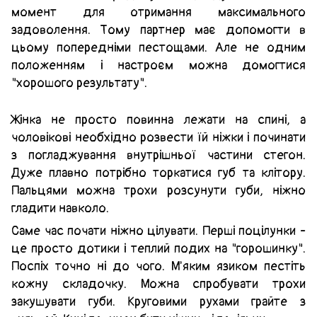
момент для отримання максимального
задоволення. Тому партнер має допомогти в
цьому попередніми пестощами. Але не одним
положенням і настроєм можна домогтися
"хорошого результату".
Жінка не просто повинна лежати на спині, а
чоловікові необхідно розвести їй ніжки і починати
з погладжування внутрішньої частини стегон.
Дуже плавно потрібно торкатися губ та клітору.
Пальцями можна трохи розсунути губи, ніжно
гладити навколо.
Саме час почати ніжно цілувати. Перші поцілунки -
це просто дотики і теплий подих на "горошинку".
Поспіх точно ні до чого. М'яким язиком пестіть
кожну складочку. Можна спробувати трохи
закушувати губи. Круговими рухами грайте з