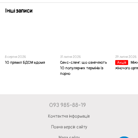
Інші записи
8 серпня 2026
31 липня 2026
29 липня 2026
10 правил БДСМ вдома
Секс-сленг: що означають
Між
Акція
10 популярних термінів із
жіночого орг
порно
093 985-88-19
Контактна інформація
Повна версія сайту
Мапа сайту