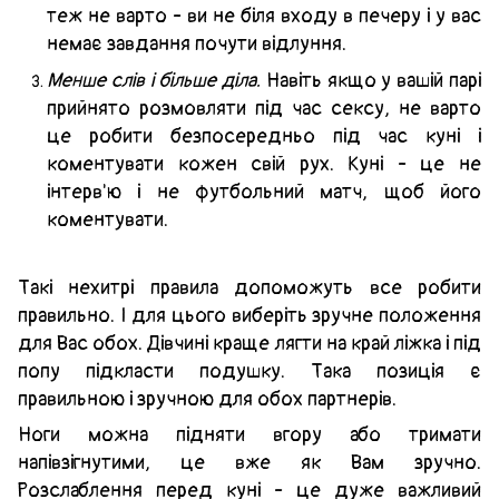
теж не варто - ви не біля входу в печеру і у вас
немає завдання почути відлуння.
Менше слів і більше діла.
Навіть якщо у вашій парі
прийнято розмовляти під час сексу, не варто
це робити безпосередньо під час куні і
коментувати кожен свій рух. Куні - це не
інтерв'ю і не футбольний матч, щоб його
коментувати.
Такі нехитрі правила допоможуть все робити
правильно. І для цього виберіть зручне положення
для Вас обох. Дівчині краще лягти на край ліжка і під
попу підкласти подушку. Така позиція є
правильною і зручною для обох партнерів.
Ноги можна підняти вгору або тримати
напівзігнутими, це вже як Вам зручно.
Розслаблення перед куні - це дуже важливий