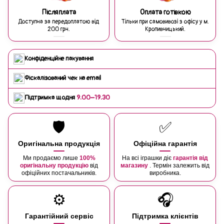
Післяплата
Оплата готівкою
Доступна за передоплатою від
Тільки при самовивозі з офісу у м.
200 грн.
Кропивницький.
Конфіденційне пакування
Фіскалізований чек на email
Підтримка щодня
9:00–19:30
🛡️
✅
Оригінальна продукція
Офіційна гарантія
Ми продаємо лише
100%
На всі іграшки діє
гарантія від
оригінальну продукцію
від
магазину
. Термін залежить від
офіційних постачальників.
виробника.
⚙️
🎧
Гарантійний сервіс
Підтримка клієнтів