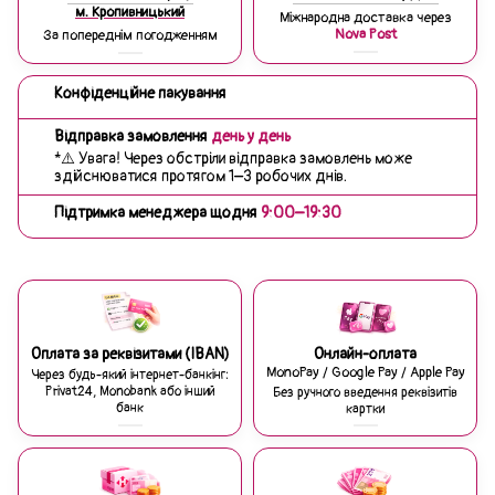
м. Кропивницький
Міжнародна доставка через
Nova Post
За попереднім погодженням
Конфіденційне пакування
Відправка замовлення
день у день
*⚠️ Увага! Через обстріли відправка замовлень може
здійснюватися протягом 1–3 робочих днів.
Підтримка менеджера щодня
9:00–19:30
Оплата за реквізитами (IBAN)
Онлайн-оплата
MonoPay / Google Pay / Apple Pay
Через будь-який інтернет-банкінг:
Privat24, Monobank або інший
Без ручного введення реквізитів
банк
картки