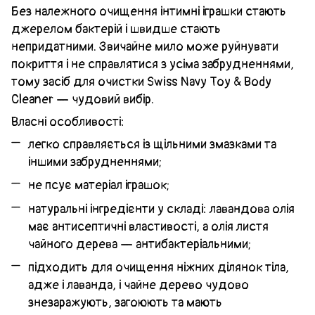
Без належного очищення інтимні іграшки стають
джерелом бактерій і швидше стають
непридатними. Звичайне мило може руйнувати
покриття і не справлятися з усіма забрудненнями,
тому засіб для очистки Swiss Navy Toy & Body
Cleaner — чудовий вибір.
Власні особливості:
легко справляється із щільними змазками та
іншими забрудненнями;
не псує матеріал іграшок;
натуральні інгредієнти у складі: лавандова олія
має антисептичні властивості, а олія листя
чайного дерева — антибактеріальними;
підходить для очищення ніжних ділянок тіла,
адже і лаванда, і чайне дерево чудово
знезаражують, загоюють та мають