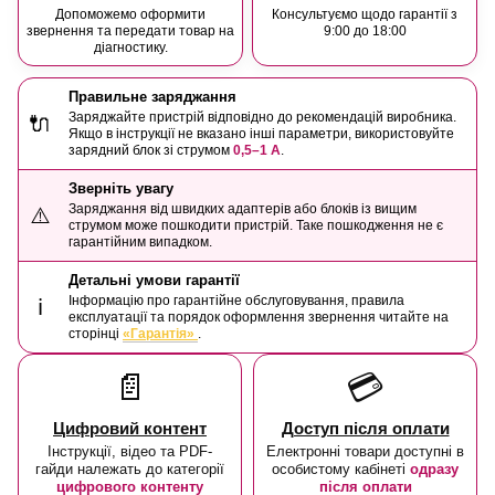
Допоможемо оформити
Консультуємо щодо гарантії з
звернення та передати товар на
9:00 до 18:00
діагностику.
Правильне заряджання
Заряджайте пристрій відповідно до рекомендацій виробника.
🔌
Якщо в інструкції не вказано інші параметри, використовуйте
зарядний блок зі струмом
0,5–1 А
.
Зверніть увагу
Заряджання від швидких адаптерів або блоків із вищим
⚠️
струмом може пошкодити пристрій. Таке пошкодження не є
гарантійним випадком.
Детальні умови гарантії
Інформацію про гарантійне обслуговування, правила
ℹ️
експлуатації та порядок оформлення звернення читайте на
сторінці
«Гарантія»
.
📄
💳
Цифровий контент
Доступ після оплати
Інструкції, відео та PDF-
Електронні товари доступні в
гайди належать до категорії
особистому кабінеті
одразу
цифрового контенту
після оплати