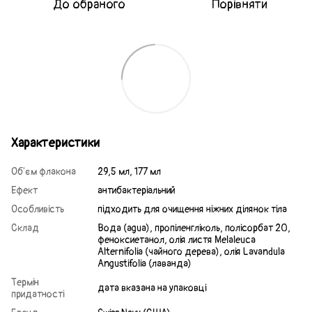
До обраного
Порівняти
Характеристики
Об'єм флакона
29,5 мл, 177 мл
Ефект
антибактеріальний
Особливість
підходить для очищення ніжних ділянок тіла
Склад
Вода (agua), пропіленгліколь, полісорбат 20,
феноксиетанол, олія листя Melaleuca
Alternifolia (чайного дерева), олія Lavandula
Angustifolia (лаванда)
Термін
дата вказана на упаковці
придатності