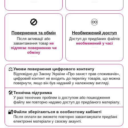
🚫
♾️
Повернення та обмін
Необмежений доступ
Після активації або
Доступ до придбаних файлів
завантаження товар
не
необмежений у часі
підлягає поверненню чи
обміну
⚖️
Умови повернення цифрового контенту
Відповідно до Закону України «Про захист прав споживачів»,
цифровий контент не входить до переліку товарів, що можна
повернути, якщо він був наданий у належному вигляді.
🛠️
Технічна підтримка
У разі технічних проблем із доступом або пошкодження
файлу ми повторно надамо доступ до придбаного матеріалу.
🔐
Файли зберігаються в особистому кабінеті
Після оплати ви зможете повторно завантажувати придбані
електронні матеріали у своєму акаунті.