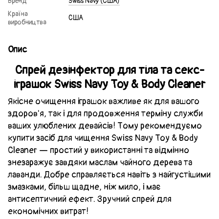
Бренд
Swiss Navy (США)
Країна
США
виробництва
Опис
Спрей дезінфектор для тіла та секс-
іграшок Swiss Navy Toy & Body Cleaner
Якісне очищення іграшок важливе як для вашого
здоров'я, так і для продовження терміну служби
ваших улюблених девайсів! Тому рекомендуємо
купити засіб для чищення Swiss Navy Toy & Body
Cleaner — простий у використанні та відмінно
знезаражує завдяки маслам чайного дерева та
лаванди. Добре справляється навіть з найгустішими
змазками, більш щадне, ніж мило, і має
антисептичний ефект. Зручний спрей для
економічних витрат!