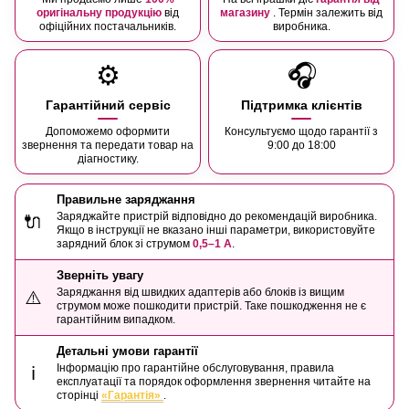
оригінальну продукцію
від
магазину
. Термін залежить від
офіційних постачальників.
виробника.
⚙️
🎧
Гарантійний сервіс
Підтримка клієнтів
Допоможемо оформити
Консультуємо щодо гарантії з
звернення та передати товар на
9:00 до 18:00
діагностику.
Правильне заряджання
Заряджайте пристрій відповідно до рекомендацій виробника.
🔌
Якщо в інструкції не вказано інші параметри, використовуйте
зарядний блок зі струмом
0,5–1 А
.
Зверніть увагу
Заряджання від швидких адаптерів або блоків із вищим
⚠️
струмом може пошкодити пристрій. Таке пошкодження не є
гарантійним випадком.
Детальні умови гарантії
Інформацію про гарантійне обслуговування, правила
ℹ️
експлуатації та порядок оформлення звернення читайте на
сторінці
«Гарантія»
.