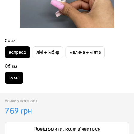
Смак
еспресо
лічі + імбир
малина + м'ята
Об`єм
15 мл
Немає у наявності
769 грн
Повідомити, коли з'явиться