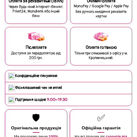
Оплата за реквізитами (IBAN)
Онлайн-оплата
MonoPay / Google Pay / Apple Pay
Через будь-який інтернет-банкінг:
Privat24, Monobank або інший
Без ручного введення реквізитів
банк
картки
Післяплата
Оплата готівкою
Доступна за передоплатою від
Тільки при самовивозі з офісу у м.
200 грн.
Кропивницький.
Конфіденційне пакування
Фіскалізований чек на email
Підтримка щодня
9:00–19:30
🛡️
✅
Оригінальна продукція
Офіційна гарантія
Ми продаємо лише
100%
На всі іграшки діє
гарантія від