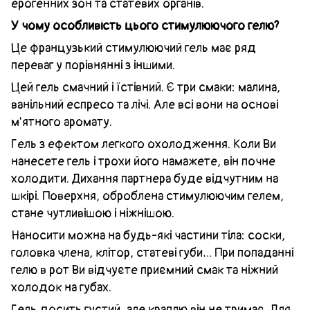
ерогенних зон та статевих органів.
У чому особливість цього стимулюючого гелю?
Це французький стимулюючий гель має ряд
переваг у порівнянні з іншими.
Цей гель смачний і їстівний. Є три смаки: малина,
ванільний еспресо та лічі. Але всі вони на основі
м'ятного аромату.
Гель з ефектом легкого охолодження. Коли Ви
нанесете гель і трохи його намажете, він почне
холодити. Дихання партнера буде відчутним на
шкірі. Поверхня, оброблена стимулюючим гелем,
стане чутливішою і ніжнішою.
Наносити можна на будь-які частини тіла: соски,
головка члена, клітор, статеві губи… При попаданні
гелю в рот Ви відчуєте приємний смак та ніжний
холодок на губах.
Гель досить густий, але краплю він не тримає. Для