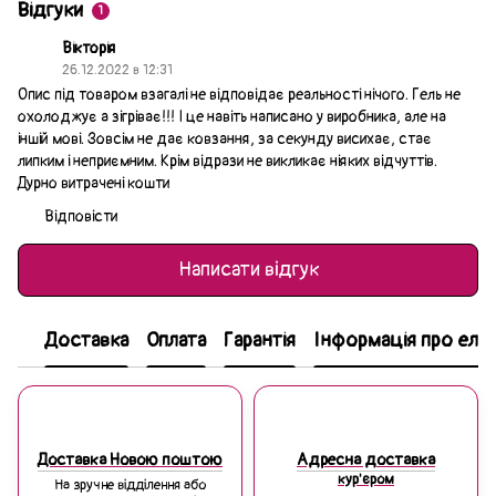
Відгуки
1
Вікторія
26.12.2022 в 12:31
Опис під товаром взагалі не відповідає реальності нічого. Гель не
охолоджує а зігріває!!! І це навіть написано у виробника, але на
іншій мові. Зовсім не дає ковзання, за секунду висихає, стає
липким і неприємним. Крім відрази не викликає ніяких відчуттів.
Дурно витрачені кошти
Відповісти
Написати відгук
Доставка
Оплата
Гарантія
Інформація про еле
Доставка Новою поштою
Адресна доставка
кур'єром
На зручне відділення або