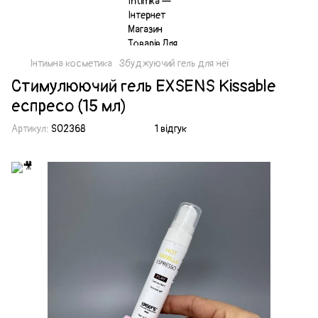
Інтимна косметика
Збуджуючий гель для неї
Стимулюючий гель EXSENS Kissable
еспресо (15 мл)
Артикул:
SO2368
1 відгук