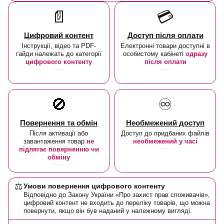
📄
💳
Цифровий контент
Доступ після оплати
Інструкції, відео та PDF-
Електронні товари доступні в
гайди належать до категорії
особистому кабінеті
одразу
цифрового контенту
після оплати
🚫
♾️
Повернення та обмін
Необмежений доступ
Після активації або
Доступ до придбаних файлів
завантаження товар
не
необмежений у часі
підлягає поверненню чи
обміну
⚖️
Умови повернення цифрового контенту
Відповідно до Закону України «Про захист прав споживачів»,
цифровий контент не входить до переліку товарів, що можна
повернути, якщо він був наданий у належному вигляді.