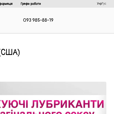
Укр
Рус
формація
Графік роботи
093 985-88-19
 (США)