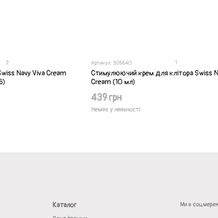
2
1
Артикул: SO5640
wiss Navy Viva Cream
Стимулюючий крем для клітора Swiss N
6)
Cream (10 мл)
439 грн
Немає у наявності
Каталог
Ми в соцмере