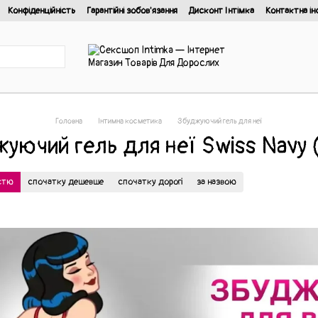
Конфіденційність
Гарантійні зобов'язання
Дисконт Інтімка
Контактна ін
йності
Головна
Інтимна косметика
Збуджуючий гель для неї
уючий гель для неї Swiss Navy
істю
спочатку дешевше
спочатку дорогі
за назвою