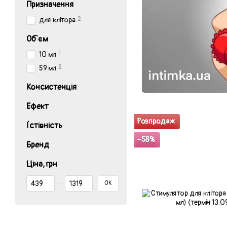
Призначення
2
для клітора
Об`єм
1
10 мл
2
59 мл
Консистенція
Ефект
Розпродаж
Їстівність
−58%
Бренд
Ціна, грн
Від Ціна, грн
До Ціна, грн
ОК