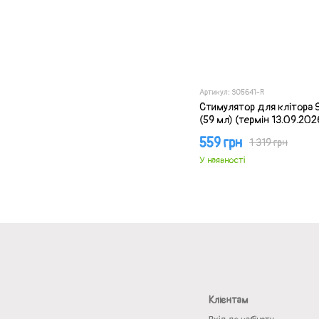
Артикул: SO5641-R
Стимулятор для клітора S
(59 мл) (термін 13.09.202
559 грн
1 319 грн
У наявності
Клієнтам