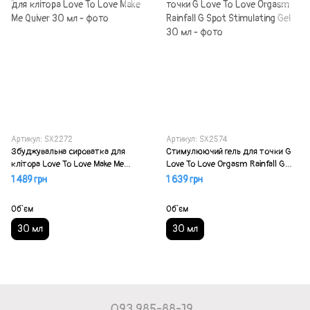
Артикул: SX2272
Артикул: SX2574
Збуджувальна сироватка для
Стимулюючий гель для точки G
клітора Love To Love Make Me
Love To Love Orgasm Rainfall G
Quiver 30 мл
Spot Stimulating Gel 30 мл
1 489 грн
1 639 грн
Об`єм
Об`єм
30 мл
30 мл
093 985-88-19