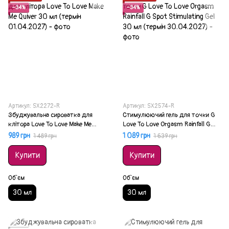
−34%
−34%
Артикул: SX2272-R
Артикул: SX2574-R
Збуджувальна сироватка для
Стимулюючий гель для точки G
клітора Love To Love Make Me
Love To Love Orgasm Rainfall G
Quiver 30 мл (термін 01.04.2027)
Spot Stimulating Gel 30 мл
989 грн
1 089 грн
1 489 грн
1 639 грн
(термін 30.04.2027)
Купити
Купити
Об`єм
Об`єм
30 мл
30 мл
Акція