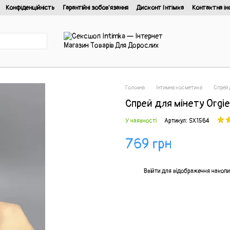
Конфіденційність
Гарантійні зобов'язання
Дисконт Інтімка
Контактна ін
йності
Головна
Інтимна косметика
Спрей 
Спрей для мінету Orgi
У наявності
Артикул: SX1564
769 грн
%
Ввійти
для відображення накопи