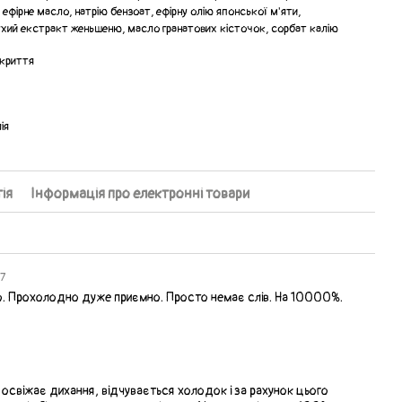
 ефірне масло, натрію бензоат, ефірну олію японської м'яти,
ухий екстракт женьшеню, масло гранатових кісточок, сорбат калію
дкриття
ія
ія
Інформація про електронні товари
37
ого. Прохолодно дуже приємно. Просто немає слів. На 10000%.
освіжає дихання, відчувається холодок і за рахунок цього