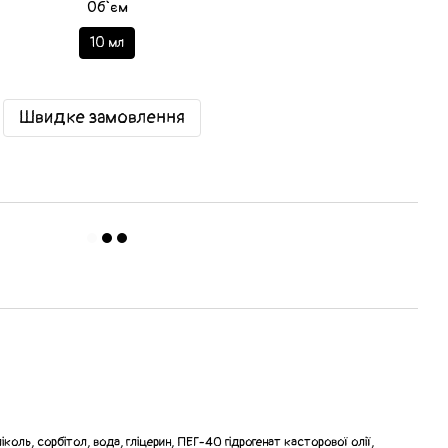
Об`єм
10 мл
Швидке замовлення
іколь, сорбітол, вода, гліцерин, ПЕГ-40 гідрогенат касторової олії,