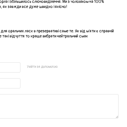
горла і збільшилось слюновиділення. Ми з чоловіком на 100%
а, як завжди все дуже швидко і якісно!
0
ля оральних ласк в презервативі саме те. Як від мʼяти є справній
 такі відчуття то краще вибрати нейтральний смак
Увійти за допомогою