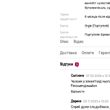
евкаліпт кулястий
бутиленгліколь, с
Термін
6 місяців після ві
придатності
Бренд
Orgie (Португалія)
Країна
Португалія-Бразил
виробництва
Опис
Відео
Доставка
Оплата
Гарант
Відгуки
3
Світлана
07.02.2024 в 12:
Чоловік у захваті від нь
Рекомендамьйон
Відповісти
Дарина
03.11.2023 в 10:20
Спрей дуже сподобався, 