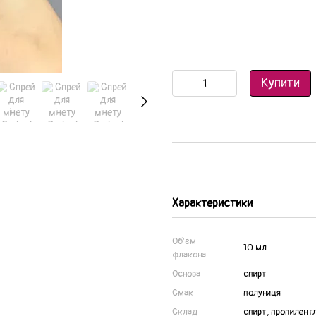
Купити
Характеристики
Об'єм
10 мл
флакона
Основа
спирт
Смак
полуниця
Склад
спирт, пропилен гл