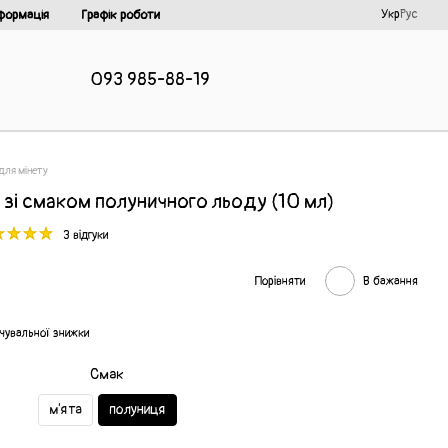
Укр
Рус
формація
Графік роботи
093 985-88-19
для мінету
e зі смаком полуничного льоду (10 мл)
3 відгуки
Порівняти
В бажання
чувальної знижки
Смак
м'ята
полуниця