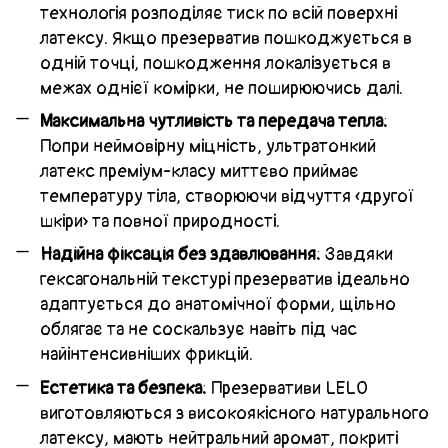
технологія розподіляє тиск по всій поверхні
латексу. Якщо презерватив пошкоджується в
одній точці, пошкодження локалізується в
межах однієї комірки, не поширюючись далі.
Максимальна чутливість та передача тепла:
Попри неймовірну міцність, ультратонкий
латекс преміум-класу миттєво приймає
температуру тіла, створюючи відчуття «другої
шкіри» та повної природності.
Надійна фіксація без здавлювання:
Завдяки
гексагональній текстурі презерватив ідеально
адаптується до анатомічної форми, щільно
облягає та не соскальзує навіть під час
найінтенсивніших фрикцій.
Естетика та безпека:
Презервативи LELO
виготовляються з високоякісного натурального
латексу, мають нейтральний аромат, покриті