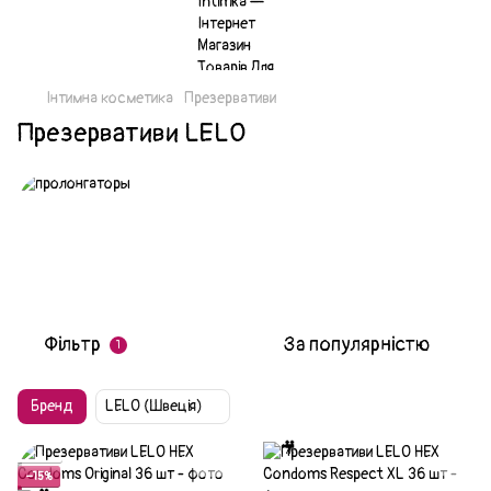
Інтимна косметика
Презервативи
Презервативи LELO
Фільтр
За популярністю
1
Бренд
LELO (Швеція)
Акція
−15%