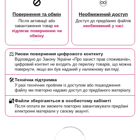
🚫
♾️
Повернення та обмін
Необмежений доступ
Після активації або
Доступ до придбаних файлів
завантаження товар
не
необмежений у часі
підлягає поверненню чи
обміну
⚖️
Умови повернення цифрового контенту
Відповідно до Закону України «Про захист прав споживачів»,
цифровий контент не входить до переліку товарів, що можна
повернути, якщо він був наданий у належному вигляді.
🛠️
Технічна підтримка
У разі технічних проблем із доступом або пошкодження
файлу ми повторно надамо доступ до придбаного матеріалу.
🔐
Файли зберігаються в особистому кабінеті
Після оплати ви зможете повторно завантажувати придбані
електронні матеріали у своєму акаунті.