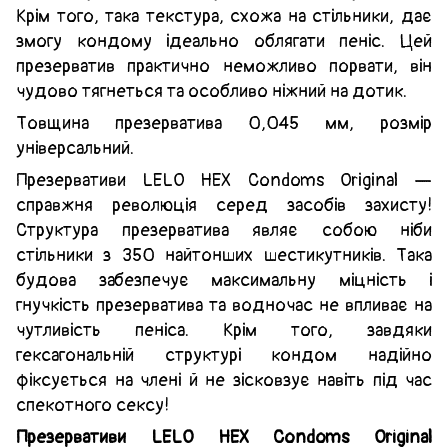
Крім того, така текстура, схожа на стільники, дає
змогу кондому ідеально облягати пеніс. Цей
презерватив практично неможливо порвати, він
чудово тягнеться та особливо ніжний на дотик.
Товщина презерватива 0,045 мм, розмір
універсальний.
Презервативи LELO HEX Condoms Original —
справжня революція серед засобів захисту!
Структура презерватива являє собою ніби
стільники з 350 найтонших шестикутників. Така
будова забезпечує максимальну міцність і
гнучкість презерватива та водночас не впливає на
чутливість пеніса. Крім того, завдяки
гексагональній структурі кондом надійно
фіксується на члені й не зісковзує навіть під час
спекотного сексу!
Презервативи LELO HEX Condoms Original