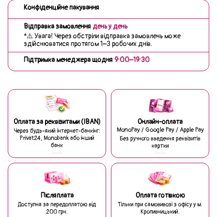
Конфіденційне пакування
Відправка замовлення
день у день
*⚠️ Увага! Через обстріли відправка замовлень може
здійснюватися протягом 1–3 робочих днів.
Підтримка менеджера щодня
9:00–19:30
Оплата за реквізитами (IBAN)
Онлайн-оплата
MonoPay / Google Pay / Apple Pay
Через будь-який інтернет-банкінг:
Privat24, Monobank або інший
Без ручного введення реквізитів
банк
картки
Післяплата
Оплата готівкою
Доступна за передоплатою від
Тільки при самовивозі з офісу у м.
200 грн.
Кропивницький.