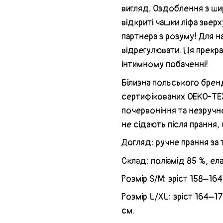
вигляд. Оздоблення з ши
відкриті чашки ліфа звер
партнера з розуму! Для 
відрегулювати. Ця прекр
інтимному побаченні!
Білизна польського бренд
сертифікованих OEKO-TEX
почервоніння та незручн
не сідають після прання,
Догляд: ручне прання за 
Склад: поліамід 85 %, ел
Розмір S/M: зріст 158–16
Розмір L/XL: зріст 164–1
см.