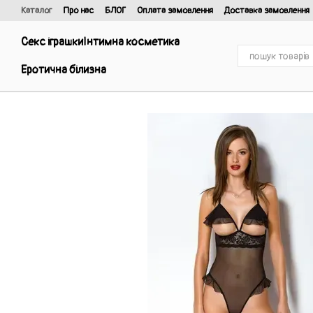
Перейти до основного контенту
Каталог
Про нас
БЛОГ
Оплата замовлення
Доставка замовлення
Відгуки про магазин
Договір публічної оферти та політика конфіденці
Секс іграшки
Інтимна косметика
Еротична білизна