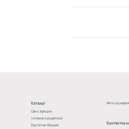
Каталог
Ми в соцмере
Секс іграшки
Інтимна косметика
Контактна і
Еротична білизна