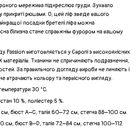
рокого мережива підкреслює груди. Зухвало
ху прикриті рюшами. О, цей ліф зведе вашого
найкращої посадки бретелі ліфа можна
асна білизна стане справжнім фурором на вашому
у Passion виготовляється у Європі з високоякісних
 матеріалів. Тканини не спричиняють подразнення,
остей. За правильного догляду вироби не линяють і
 не втрачають кольору та первісного вигляду.
температури 30 °C.
астан 10 %, поліестер 5 %.
4 см, бюст А–С, талія 60–72 см, стегна 88–100 см.
70 см, бюст B–D, талія 72–84 см, стегна 100–112