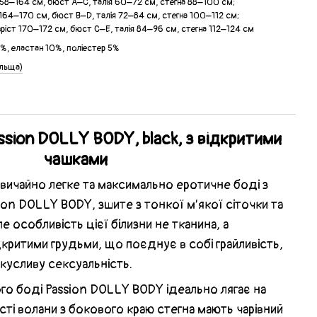
 158–164 см, бюст А–С, талія 60–72 см, стегна 88–100 см;
т 164–170 см, бюст B–D, талія 72–84 см, стегна 100–112 см;
зріст 170–172 см, бюст C–E, талія 84–96 см, стегна 112–124 см
5%, еластан 10%, поліестер 5%
ольща)
ssion DOLLY BODY, black, з відкритими
чашками
ичайно легке та максимально еротичне боді з
ion DOLLY BODY, зшите з тонкої м’якої сіточки та
 особливість цієї білизни не тканина, а
дкритими грудьми, що поєднує в собі грайливість,
окусливу сексуальність.
ого боді Passion DOLLY BODY ідеально лягає на
часті волани з бокового краю стегна мають чарівний