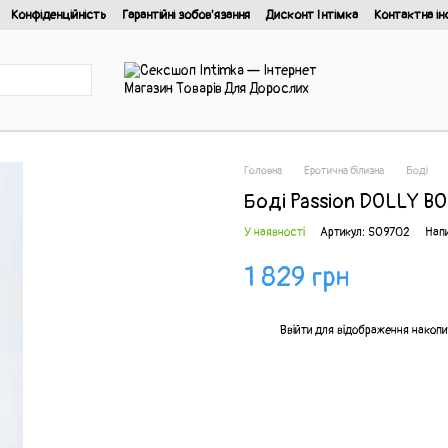
Конфіденційність
Гарантійні зобов'язання
Дисконт Інтімка
Контактна ін
йності
Головна
Еротична білизна
Боді
Боді Passion DOLLY BO
У наявності
Артикул: SO9702
Напи
1 829 грн
%
Ввійти
для відображення накопи