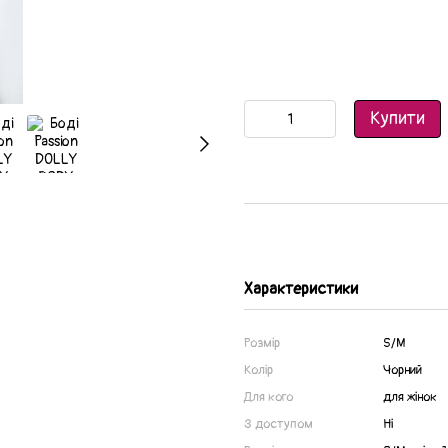
Купити
Характеристики
Розмір
S/M
Колір
Чорний
Для кого
для жінок
З доступом
Ні