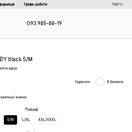
Укр
Рус
формація
Графік роботи
093 985-88-19
DY black S/M
сати відгук
Порівняти
В бажання
чувальної знижки
Розмір
S/M
L/XL
XXL/XXXL