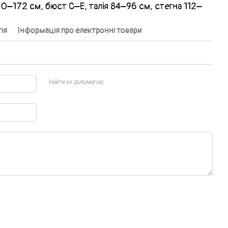
70–172 см, бюст C–E, талія 84–96 см, стегна 112–
ія
Інформація про електронні товари
Увійти за допомогою