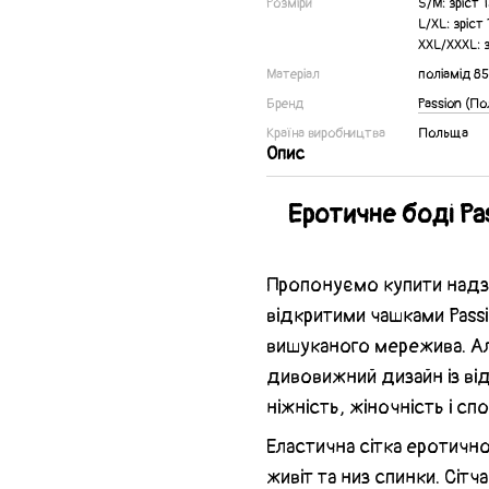
Розміри
S/M: зріст
L/XL: зріс
XXL/XXXL: 
Матеріал
поліамід 8
Бренд
Passion (П
Країна виробництва
Польща
Опис
Еротичне боді Pa
Пропонуємо купити надзв
відкритими чашками Pass
вишуканого мережива. Але
дивовижний дизайн із ві
ніжність, жіночність і сп
Еластична сітка еротичн
живіт та низ спинки. Сіт