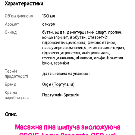
Характеристики
Об'єм флакона
150 мл
Аромат
сакура
Склад
бутан, вода, денатурований спирт, пропан,
кококаприлат, ізобутан, стеарет-21,
гідроксиетилцелюлоза, феноксіетанол,
парфумерна композиція, етилгексилгліцерин,
гідроксицитронелла, амілциннамаль,
гексилциннамаль, ліналоол, альфа-ізометил
іонон, гераніол
Термін
дата вказана на упаковці
придатності
Бренд
Orgie (Португалія)
Країна
Португалія-Бразилія
виробництва
Опис
Масажна піна шипуча зволожуюча