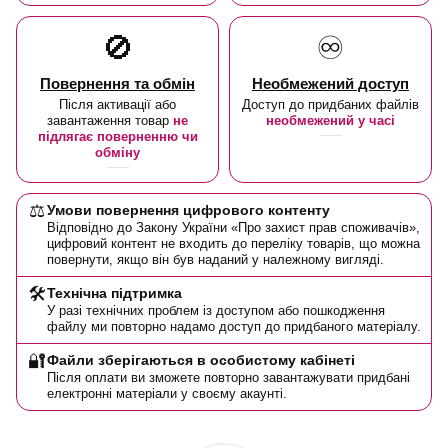
🚫
♾️
Повернення та обмін
Необмежений доступ
Після активації або
Доступ до придбаних файлів
завантаження товар
не
необмежений у часі
підлягає поверненню чи
обміну
⚖️
Умови повернення цифрового контенту
Відповідно до Закону України «Про захист прав споживачів»,
цифровий контент не входить до переліку товарів, що можна
повернути, якщо він був наданий у належному вигляді.
🛠️
Технічна підтримка
У разі технічних проблем із доступом або пошкодження
файлу ми повторно надамо доступ до придбаного матеріалу.
🔐
Файли зберігаються в особистому кабінеті
Після оплати ви зможете повторно завантажувати придбані
електронні матеріали у своєму акаунті.