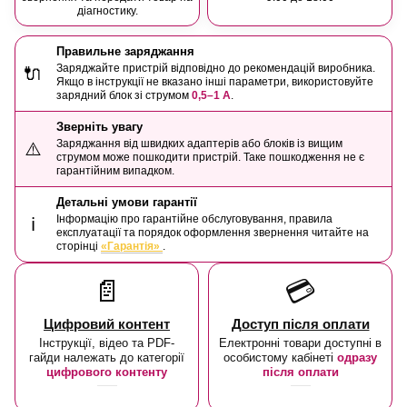
діагностику.
Правильне заряджання
Заряджайте пристрій відповідно до рекомендацій виробника.
🔌
Якщо в інструкції не вказано інші параметри, використовуйте
зарядний блок зі струмом
0,5–1 А
.
Зверніть увагу
Заряджання від швидких адаптерів або блоків із вищим
⚠️
струмом може пошкодити пристрій. Таке пошкодження не є
гарантійним випадком.
Детальні умови гарантії
Інформацію про гарантійне обслуговування, правила
ℹ️
експлуатації та порядок оформлення звернення читайте на
сторінці
«Гарантія»
.
📄
💳
Цифровий контент
Доступ після оплати
Інструкції, відео та PDF-
Електронні товари доступні в
гайди належать до категорії
особистому кабінеті
одразу
цифрового контенту
після оплати