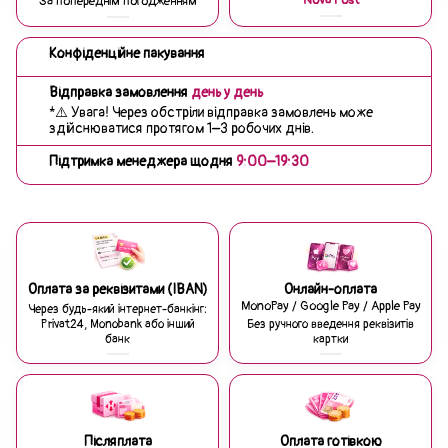
Nova Post
За попереднім погодженням
Конфіденційне пакування
Відправка замовлення
день у день
*⚠️ Увага! Через обстріли відправка замовлень може
здійснюватися протягом 1–3 робочих днів.
Підтримка менеджера щодня
9:00–19:30
Оплата за реквізитами (IBAN)
Онлайн-оплата
MonoPay / Google Pay / Apple Pay
Через будь-який інтернет-банкінг:
Privat24, Monobank або інший
Без ручного введення реквізитів
банк
картки
Післяплата
Оплата готівкою