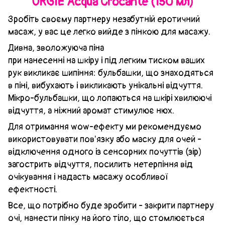
ORGIE Acqua Crocante (150 мл)
Зробіть своєму партнеру незабутній еротичний
масаж, у вас це легко вийде з пінкою для масажу.
Дивна, зволожуюча піна
при нанесенні на шкіру і під легким тиском ваших
рук викликає шипіння: бульбашки, що знаходяться
в піні, вибухають і викликають унікальні відчуття.
Мікро-бульбашки, що лопаються на шкірі хвилюючі
відчуття, а ніжний аромат стимулює нюх.
Для отримання wow-ефекту ми рекомендуємо
використовувати пов'язку або маску для очей -
відключення одного із сенсорних почуттів (зір)
загострить відчуття, посилить нетерпіння від
очікування і надасть масажу особливої
ефектності.
Все, що потрібно буде зробити - закрити партнеру
очі, нанести пінку на його тіло, що стомлюється