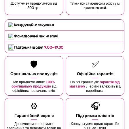
Доступна за передоплатою від
Тільки при самовивозі з офісу у м.
200 грн.
Кропивницький.
Конфіденційне пакування
Фіскалізований чек на email
Підтримка щодня
9:00–19:30
🛡️
✅
Оригінальна продукція
Офіційна гарантія
Ми продаємо лише
100%
На всі іграшки діє
гарантія від
оригінальну продукцію
від
магазину
. Термін залежить від
офіційних постачальників.
виробника.
⚙️
🎧
Гарантійний сервіс
Підтримка клієнтів
Допоможемо оформити
Консультуємо щодо гарантії з
звернення та передати товар на
9:00 до 18:00