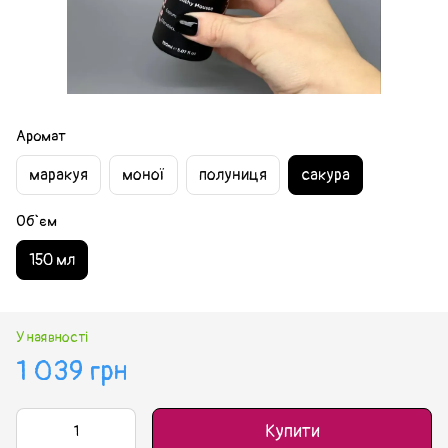
Аромат
маракуя
моної
полуниця
сакура
Об`єм
150 мл
У наявності
1 039 грн
Купити