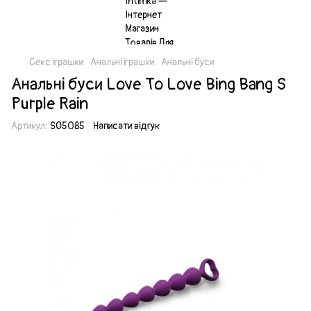
Секс іграшки
Анальні іграшки
Анальні буси
Анальні буси Love To Love Bing Bang S
Purple Rain
Артикул:
SO5085
Написати відгук