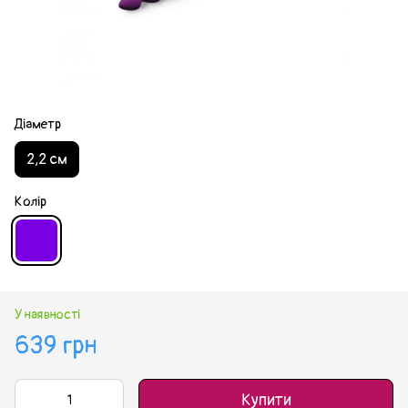
Діаметр
2,2 см
Колір
У наявності
639 грн
Купити