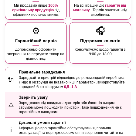
Ми продаємо лише
100%
На всі іграшки діє
гарантія від
оригінальну продукцію
від
магазину
. Термін залежить від
офіційних постачальників.
виробника.
⚙️
🎧
Гарантійний сервіс
Підтримка клієнтів
Допоможемо оформити
Консультуємо щодо гарантії з
звернення та передати товар на
9:00 до 18:00
діагностику.
Правильне заряджання
Заряджайте пристрій відповідно до рекомендацій виробника.
🔌
Якщо в інструкції не вказано інші параметри, використовуйте
зарядний блок зі струмом
0,5–1 А
.
Зверніть увагу
Заряджання від швидких адаптерів або блоків із вищим
⚠️
струмом може пошкодити пристрій. Таке пошкодження не є
гарантійним випадком.
Детальні умови гарантії
Інформацію про гарантійне обслуговування, правила
ℹ️
експлуатації та порядок оформлення звернення читайте на