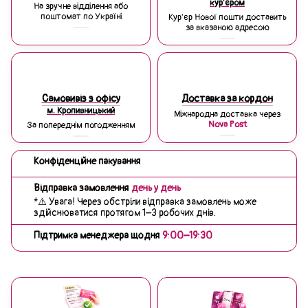
кур'єром
На зручне відділення або
поштомат по Україні
Кур'єр Нової пошти доставить
за вказаною адресою
Самовивіз з офісу
Доставка за кордон
м. Кропивницький
Міжнародна доставка через
Nova Post
За попереднім погодженням
Конфіденційне пакування
Відправка замовлення
день у день
*⚠️ Увага! Через обстріли відправка замовлень може
здійснюватися протягом 1–3 робочих днів.
Підтримка менеджера щодня
9:00–19:30