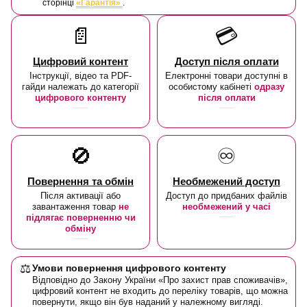
сторінці
«Гарантія»
.
📄
💳
Цифровий контент
Доступ після оплати
Інструкції, відео та PDF-
Електронні товари доступні в
гайди належать до категорії
особистому кабінеті
одразу
цифрового контенту
після оплати
🚫
♾️
Повернення та обмін
Необмежений доступ
Після активації або
Доступ до придбаних файлів
завантаження товар
не
необмежений у часі
підлягає поверненню чи
обміну
⚖️
Умови повернення цифрового контенту
Відповідно до Закону України «Про захист прав споживачів»,
цифровий контент не входить до переліку товарів, що можна
повернути, якщо він був наданий у належному вигляді.