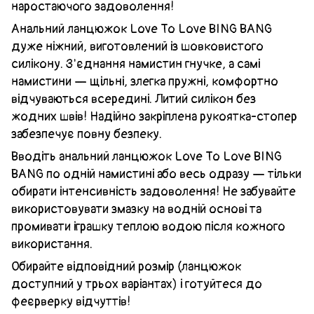
наростаючого задоволення!
Анальний ланцюжок Love To Love BING BANG
дуже ніжний, виготовлений із шовковистого
силікону. З'єднання намистин гнучке, а самі
намистини — щільні, злегка пружні, комфортно
відчуваються всередині. Литий силікон без
жодних швів! Надійно закріплена рукоятка-стопер
забезпечує повну безпеку.
Вводіть анальний ланцюжок Love To Love BING
BANG по одній намистині або весь одразу — тільки
обирати інтенсивність задоволення! Не забувайте
використовувати змазку на водній основі та
промивати іграшку теплою водою після кожного
використання.
Обирайте відповідний розмір (ланцюжок
доступний у трьох варіантах) і готуйтеся до
феєрверку відчуттів!