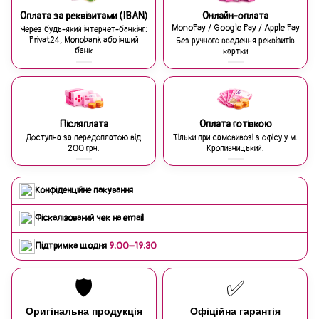
Оплата за реквізитами (IBAN)
Онлайн-оплата
MonoPay / Google Pay / Apple Pay
Через будь-який інтернет-банкінг:
Privat24, Monobank або інший
Без ручного введення реквізитів
банк
картки
Післяплата
Оплата готівкою
Доступна за передоплатою від
Тільки при самовивозі з офісу у м.
200 грн.
Кропивницький.
Конфіденційне пакування
Фіскалізований чек на email
Підтримка щодня
9:00–19:30
🛡️
✅
Оригінальна продукція
Офіційна гарантія