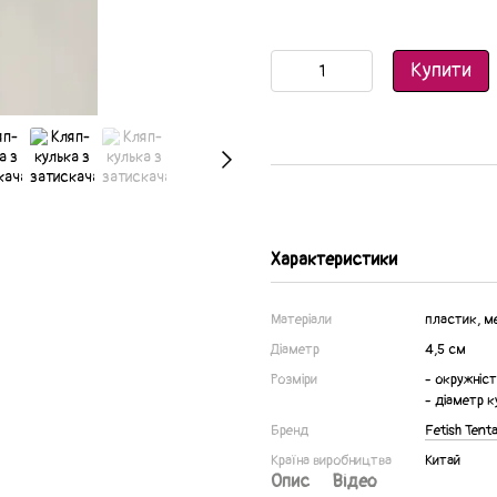
Купити
Характеристики
Матеріали
пластик, ме
Діаметр
4,5 см
Розміри
- окружніс
- діаметр к
Бренд
Fetish Tent
Країна виробництва
Китай
Опис
Відео