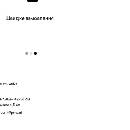
Швидке замовлення
тал, шкіра
ть голови 42-58 см
ульки 4,5 см
ation (Франція)