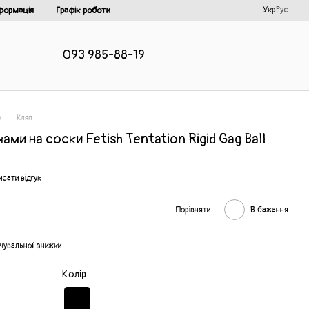
Укр
Рус
формація
Графік роботи
093 985-88-19
и
Кляп
ами на соски Fetish Tentation Rigid Gag Ball
сати відгук
Порівняти
В бажання
чувальної знижки
Колір