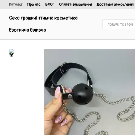
Перейти до основного контенту
Каталог
Про нас
БЛОГ
Оплата замовлення
Доставка замовлення
Відгуки про магазин
Договір публічної оферти та політика конфіденці
Секс іграшки
Інтимна косметика
Еротична білизна