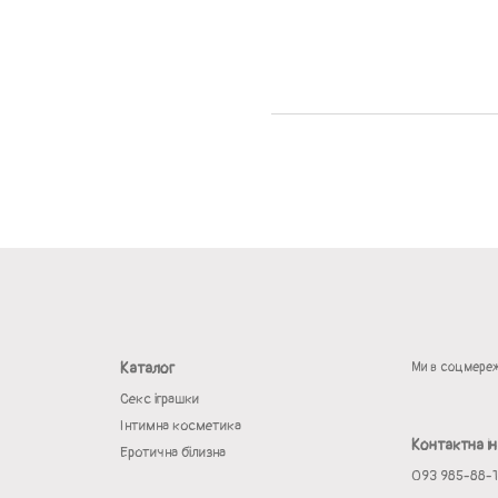
Каталог
Ми в соцмере
Секс іграшки
Інтимна косметика
Контактна і
Еротична білизна
093 985-88-