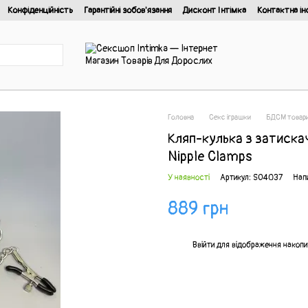
Конфіденційність
Гарантійні зобов'язання
Дисконт Інтімка
Контактна ін
йності
Головна
Секс іграшки
БДСМ товар
Кляп-кулька з затискач
Nipple Clamps
У наявності
Артикул: SO4037
Напи
889 грн
%
Ввійти
для відображення накопи