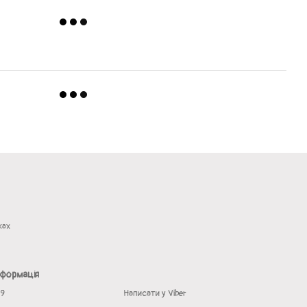
жах
нформація
19
Написати у Viber