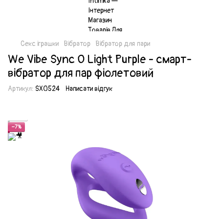
Секс іграшки
Вібратор
Вібратор для пари
We Vibe Sync O Light Purple - смарт-
вібратор для пар фіолетовий
Артикул:
SX0524
Написати відгук
Акція
−7%