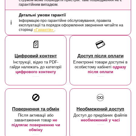
гарантійним випадком.
Детальні умови гарантії
Інформацію про гарантійне обслуговування, правила
ℹ️
експлуатації та порядок оформлення звернення читайте на
сторінці
«Гарантія»
.
📄
💳
Цифровий контент
Доступ після оплати
Інструкції, відео та PDF-
Електронні товари доступні в
гайди належать до категорії
особистому кабінеті
одразу
цифрового контенту
після оплати
🚫
♾️
Повернення та обмін
Необмежений доступ
Після активації або
Доступ до придбаних файлів
завантаження товар
не
необмежений у часі
підлягає поверненню чи
обміну