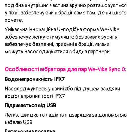
подібна внутрішня частина зручно розташовується
у піхві, забезпечуючи вібрації саме там, де ви цього
хочете.
Унікальна інноваційна U-подібна форма We-Vibe
забезпечує легку стимуляцію без зайвих зусиль і
забезпечує безпечні, приємні вібрації, якими
можуть насолоджуватися обидва партнери.
Особливості вібратора для пар
:
We-Vibe Sync O
Водонепроникність IPX7
Насолоджуйтесь у ванні або під душем завдяки
водонепроникності IPX7
Підривається від USB
Легка, швидка та надійна підзарядка за допомогою
кабелю USB
Регульована посадка