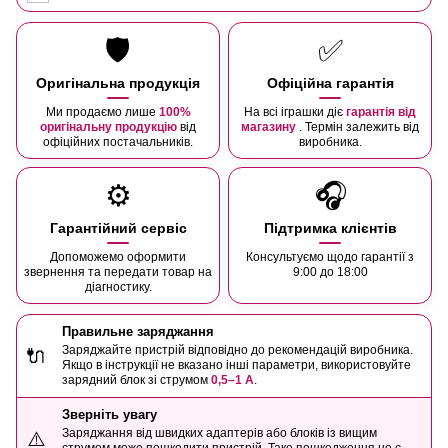
🛡️
✅
Оригінальна продукція
Офіційна гарантія
Ми продаємо лише
100%
На всі іграшки діє
гарантія від
оригінальну продукцію
від
магазину
. Термін залежить від
офіційних постачальників.
виробника.
⚙️
🎧
Гарантійний сервіс
Підтримка клієнтів
Допоможемо оформити
Консультуємо щодо гарантії з
звернення та передати товар на
9:00 до 18:00
діагностику.
Правильне заряджання
Заряджайте пристрій відповідно до рекомендацій виробника.
🔌
Якщо в інструкції не вказано інші параметри, використовуйте
зарядний блок зі струмом
0,5–1 А
.
Зверніть увагу
Заряджання від швидких адаптерів або блоків із вищим
⚠️
струмом може пошкодити пристрій. Таке пошкодження не є