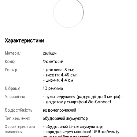
Характеристики
Матеріал
силікон
Колір
Фіолетовий
Розмір
- довжина: 8 см;
- висота: 4,45 см;
- ширина: 4,4 см
Вібрація
10 режимів
Управління
- пульт керування (радіус дії до 3 метрів);
- додаток у смартфоні We-Connect
Водостійкість
водонепроникний
Тип живлення
вбудований акумулятор
Характеристика
- вбудований Li-ion акумулятор;
живлення
- зарядка через магнітний USB-кабель (у