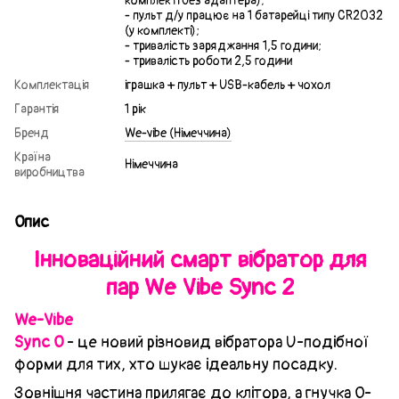
комплекті без адаптера);
- пульт д/у працює на 1 батарейці типу CR2032
(у комплекті);
- тривалість заряджання 1,5 години;
- тривалість роботи 2,5 години
Комплектація
іграшка + пульт + USB-кабель + чохол
Гарантія
1 рік
Бренд
We-vibe (Німеччина)
Країна
Німеччина
виробництва
Опис
Інноваційний смарт вібратор для
пар We Vibe Sync 2
We-Vibe
Sync O
- це новий різновид вібратора U-подібної
форми для тих, хто шукає ідеальну посадку.
Зовнішня частина прилягає до клітора, а гнучка О-