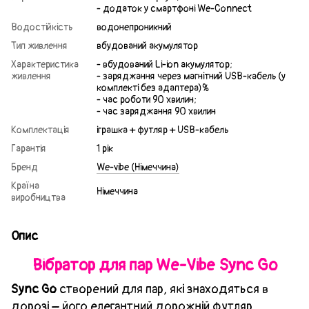
- додаток у смартфоні We-Connect
Водостійкість
водонепроникний
Тип живлення
вбудований акумулятор
Характеристика
- вбудований Li-ion акумулятор;
живлення
- заряджання через магнітний USB-кабель (у
комплекті без адаптера)%
- час роботи 90 хвилин;
- час заряджання 90 хвилин
Комплектація
іграшка + футляр + USB-кабель
Гарантія
1 рік
Бренд
We-vibe (Німеччина)
Країна
Німеччина
виробництва
Опис
Вібратор для пар We-Vibe Sync Go
Sync Go
створений для пар, які знаходяться в
дорозі – його елегантний дорожній футляр