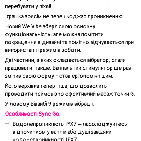
перебувати у піхві!
Іграшка зовсім не перешкоджає проникненню.
Новий We Vibe зберіг свою основну
функціональність, але можна помітити
покращення в дизайні та помітно відчувається при
використанні режимів роботи.
Дві частини, з яких складається вібратор, стали
працювати інакше. Вагінальний стимулятор ще раз
змінив свою форму - став ергономічнішим.
Його верхівка тепер інша, що дозволить
проводити неймовірно ефективний масаж точки G.
У новому Вівайбі 9 режимів вібрації.
Особливості Sync Go:
Водонепроникність IPX7 – насолоджуйтесь
відпочинком у ванній або душі завдяки
водонепроникності IPX7.