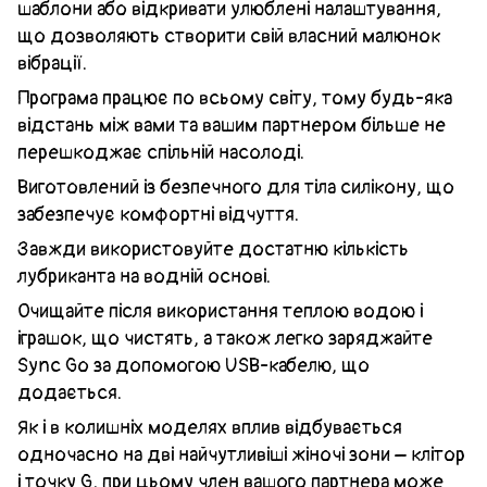
шаблони або відкривати улюблені налаштування,
що дозволяють створити свій власний малюнок
вібрації.
Програма працює по всьому світу, тому будь-яка
відстань між вами та вашим партнером більше не
перешкоджає спільній насолоді.
Виготовлений із безпечного для тіла силікону, що
забезпечує комфортні відчуття.
Завжди використовуйте достатню кількість
лубриканта на водній основі.
Очищайте після використання теплою водою і
іграшок, що чистять, а також легко заряджайте
Sync Go за допомогою USB-кабелю, що
додається.
Як і в колишніх моделях вплив відбувається
одночасно на дві найчутливіші жіночі зони – клітор
і точку G, при цьому член вашого партнера може