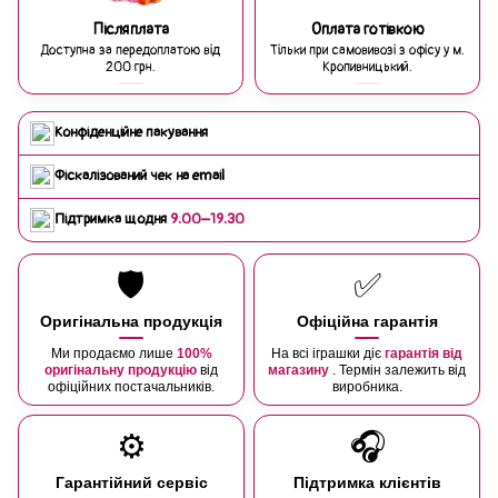
Післяплата
Оплата готівкою
Доступна за передоплатою від
Тільки при самовивозі з офісу у м.
200 грн.
Кропивницький.
Конфіденційне пакування
Фіскалізований чек на email
Підтримка щодня
9:00–19:30
🛡️
✅
Оригінальна продукція
Офіційна гарантія
Ми продаємо лише
100%
На всі іграшки діє
гарантія від
оригінальну продукцію
від
магазину
. Термін залежить від
офіційних постачальників.
виробника.
⚙️
🎧
Гарантійний сервіс
Підтримка клієнтів