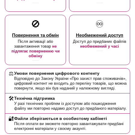
🚫
♾️
Повернення та обмін
Необмежений доступ
Після активації або
Доступ до придбаних файлів
завантаження товар
не
необмежений у часі
підлягає поверненню чи
обміну
⚖️
Умови повернення цифрового контенту
Відповідно до Закону України «Про захист прав споживачів»,
цифровий контент не входить до переліку товарів, що можна
повернути, якщо він був наданий у належному вигляді.
🛠️
Технічна підтримка
У разі технічних проблем із доступом або пошкодження
файлу ми повторно надамо доступ до придбаного матеріалу.
🔐
Файли зберігаються в особистому кабінеті
Після оплати ви зможете повторно завантажувати придбані
електронні матеріали у своєму акаунті.