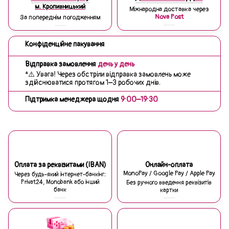
м. Кропивницький
Міжнародна доставка через
Nova Post
За попереднім погодженням
Конфіденційне пакування
Відправка замовлення
день у день
*⚠️ Увага! Через обстріли відправка замовлень може
здійснюватися протягом 1–3 робочих днів.
Підтримка менеджера щодня
9:00–19:30
Оплата за реквізитами (IBAN)
Онлайн-оплата
MonoPay / Google Pay / Apple Pay
Через будь-який інтернет-банкінг:
Privat24, Monobank або інший
Без ручного введення реквізитів
банк
картки