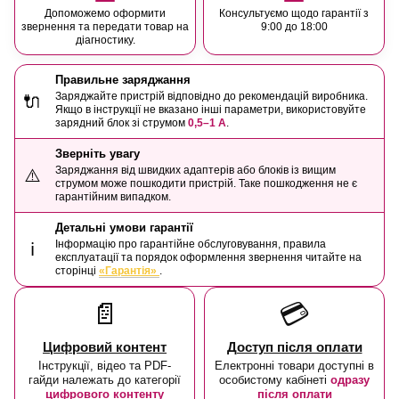
Допоможемо оформити
Консультуємо щодо гарантії з
звернення та передати товар на
9:00 до 18:00
діагностику.
Правильне заряджання
Заряджайте пристрій відповідно до рекомендацій виробника.
🔌
Якщо в інструкції не вказано інші параметри, використовуйте
зарядний блок зі струмом
0,5–1 А
.
Зверніть увагу
Заряджання від швидких адаптерів або блоків із вищим
⚠️
струмом може пошкодити пристрій. Таке пошкодження не є
гарантійним випадком.
Детальні умови гарантії
Інформацію про гарантійне обслуговування, правила
ℹ️
експлуатації та порядок оформлення звернення читайте на
сторінці
«Гарантія»
.
📄
💳
Цифровий контент
Доступ після оплати
Інструкції, відео та PDF-
Електронні товари доступні в
гайди належать до категорії
особистому кабінеті
одразу
цифрового контенту
після оплати