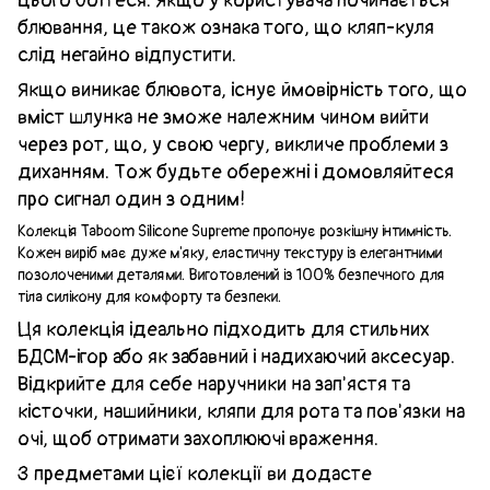
цього боїтеся. Якщо у користувача починається
блювання, це також ознака того, що кляп-куля
слід негайно відпустити.
Якщо виникає блювота, існує ймовірність того, що
вміст шлунка не зможе належним чином вийти
через рот, що, у свою чергу, викличе проблеми з
диханням. Тож будьте обережні і домовляйтеся
про сигнал один з одним!
Колекція Taboom Silicone Supreme пропонує розкішну інтимність.
Кожен виріб має дуже м'яку, еластичну текстуру із елегантними
позолоченими деталями. Виготовлений із 100% безпечного для
тіла силікону для комфорту та безпеки.
Ця колекція ідеально підходить для стильних
БДСМ-ігор або як забавний і надихаючий аксесуар.
Відкрийте для себе наручники на зап'ястя та
кісточки, нашийники, кляпи для рота та пов'язки на
очі, щоб отримати захоплюючі враження.
З предметами цієї колекції ви додасте