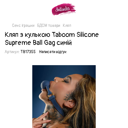
Секс іграшки
БДСМ товари
Кляп
Кляп з кулькою Taboom Silicone
Supreme Ball Gag синій
Артикул:
TB17355
Написати відгук