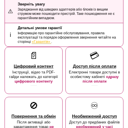
Зверніть увагу
Заряджання від швидких адаптерів або блоків із вищим
⚠️
струмом може пошкодити пристрій. Таке пошкодження не є
гарантійним випадком.
Детальні умови гарантії
Інформацію про гарантійне обслуговування, правила
ℹ️
експлуатації та порядок оформлення звернення читайте на
сторінці
«Гарантія»
.
📄
💳
Цифровий контент
Доступ після оплати
Інструкції, відео та PDF-
Електронні товари доступні в
гайди належать до категорії
особистому кабінеті
одразу
цифрового контенту
після оплати
🚫
♾️
Повернення та обмін
Необмежений доступ
Після активації або
Доступ до придбаних файлів
завантаження товар
не
необмежений у часі