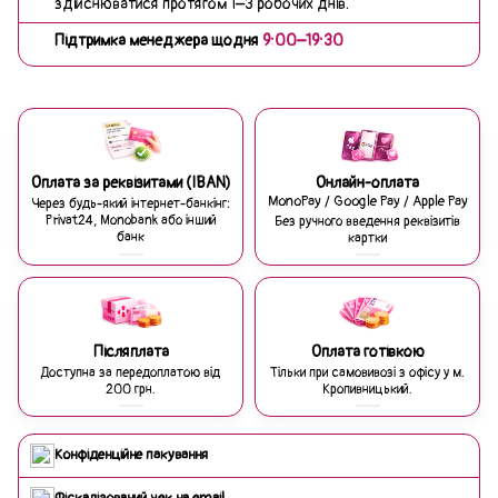
здійснюватися протягом 1–3 робочих днів.
Підтримка менеджера щодня
9:00–19:30
Оплата за реквізитами (IBAN)
Онлайн-оплата
MonoPay / Google Pay / Apple Pay
Через будь-який інтернет-банкінг:
Privat24, Monobank або інший
Без ручного введення реквізитів
банк
картки
Післяплата
Оплата готівкою
Доступна за передоплатою від
Тільки при самовивозі з офісу у м.
200 грн.
Кропивницький.
Конфіденційне пакування