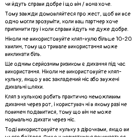
чи йдуть справи добре і що він / вона хоче.
Тому завжди домовляйтеся про жест, щоб ви все
одно могли зрозуміти, коли ваш партнер хоче
припинити гру і коли справи йдуть не дуже добре.
Ніколи не використовуйте кляп-кулю більше 10-20
хвилин, тому що тривале використання може
викликати біль.
Ще одним серйозним ризиком є ​​дихання під час
використання. Ніколи не використовуйте кляп-
кульку, якщо у вас закладений ніс або звужені
дихальні шляхи.
Кляп з кулькою робить практично неможливим
дихання через рот, і користувач ні в якому разі не
повинен подавитися, тому що він не може
нормально дихати через ніс.
Тоді використовуйте кульку з дірочками, якщо ви