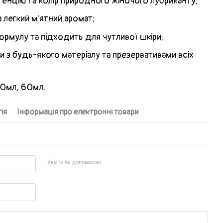
тенцію та колір природного жіночого лубриканту;
 легкий м'ятний аромат;
ормулу та підходить для чутливої шкіри;
ми з будь-якого матеріалу та презервативами всіх
30мл, 60мл.
ія
Інформація про електронні товари
Увійти за допомогою