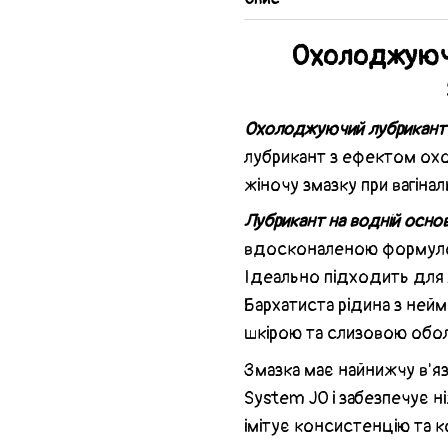
Охолоджуючи
Охолоджуючий лубрикант 
лубрикант з ефектом ох
жіночу змазку при вагіна
Лубрикант на водній осн
вдосконаленою формулою 
Ідеально підходить для 
Бархатиста рідина з ней
шкірою та слизовою обол
Змазка має найнижчу в'яз
System JO і забезпечує н
імітує консистенцію та к