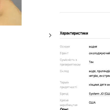
Характеристики
Основа
водна
Ефект
охолоджуючий
Сумісність з
Так
презервативом
Склад
вода, пропанді
натрію, екстра
Термін
кінцева дата в
придатності
Бренд
System JO (СШ
Країна
США
виробництва
Опис