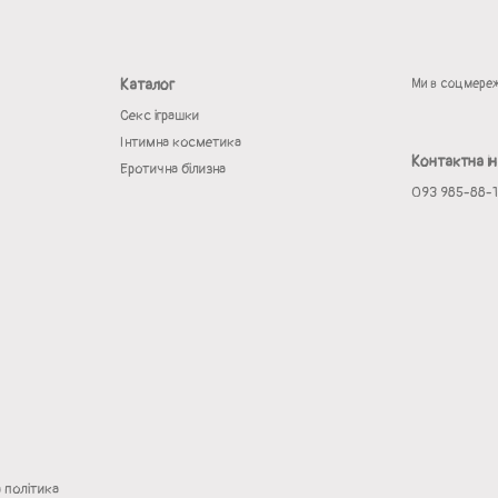
Каталог
Ми в соцмере
Секс іграшки
Інтимна косметика
Контактна і
Еротична білизна
093 985-88-
а політика