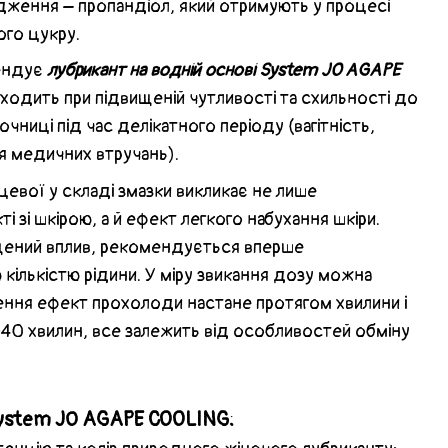
ження – пропандіол, який отримують у процесі
ого цукру.
ендує
лубрикант на водній основі System JO AGAPE
ідходить при підвищеній чутливості та схильності до
очниці під час делікатного періоду (вагітність,
ля медичних втручань).
цевої у складі змазки викликає не лише
 зі шкірою, а й ефект легкого набухання шкіри.
ищений вплив, рекомендується вперше
кількістю рідини. У міру звикання дозу можна
сення ефект прохолоди настане протягом хвилини і
40 хвилин, все залежить від особливостей обміну
ystem JО AGAPE COOLING: