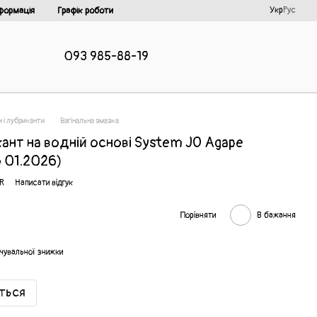
Укр
Рус
формація
Графік роботи
093 985-88-19
 і лубриканти
Вагінальна змазка
нт на водній основі System JO Agape
о 01.2026)
-R
Написати відгук
Порівняти
В бажання
чувальної знижки
иться