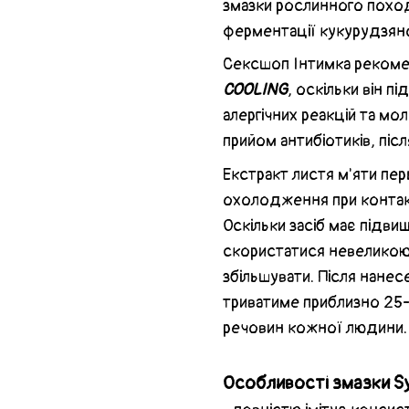
змазки рослинного поход
ферментації кукурудзян
Сексшоп Інтимка реком
COOLING
, оскільки він п
алергічних реакцій та мол
прийом антибіотиків, піс
Екстракт листя м'яти пер
охолодження при контакті
Оскільки засіб має підв
скористатися невеликою 
збільшувати. Після нане
триватиме приблизно 25-
речовин кожної людини.
Особливості змазки S