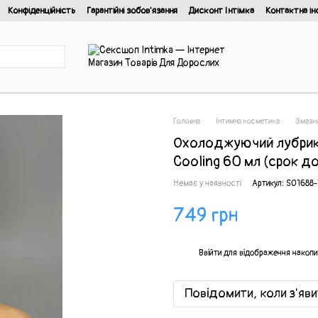
Конфіденційність
Гарантійні зобов'язання
Дисконт Інтімка
Контактна ін
йності
Головна
Інтимна косметика
Змазки
Охолоджуючий лубрика
Cooling 60 мл (срок д
Немає у наявності
Артикул: SO1688
749 грн
%
Ввійти
для відображення накопи
Повідомити, коли з'яв