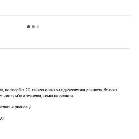
ол, полісорбат 20, глюконолактон, гідроксиетилцелюлоза, бензоат
кт листя м'яти перцевої, лимонна кислота.
казана на упаковці
А)