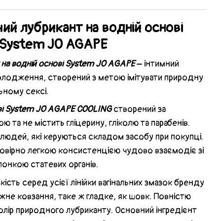
й лубрикант на водній основі
System JO AGAPE
на водній основі System JO AGAPE
– інтимний
олодження, створений з метою імітувати природну
льному сексі.
ові System JO AGAPE COOLING
створений за
та не містить гліцерину, гліколю та парабенів.
людей, які керуються складом засобу при покупці.
мовірно легкою консистенцією чудово взаємодіє зі
онкою статевих органів.
кість серед усієї лінійки вагінальних змазок бренду
іжне ковзання, таке ж гладке, як шовк. Повністю
олір природного лубриканту. Основний інгредієнт