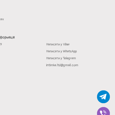
жах
нформація
19
Написати у Viber
Написати у WhatsApp
Написати у Telegram
intimka.ltd@gmail.com