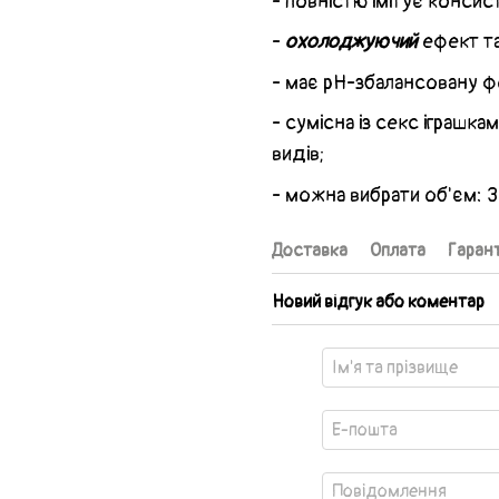
- повністю імітує консис
-
охолоджуючий
ефект та
- має pH-збалансовану ф
- сумісна із секс іграшка
видів;
- можна вибрати об'єм: 
Доставка
Оплата
Гарант
Новий відгук або коментар