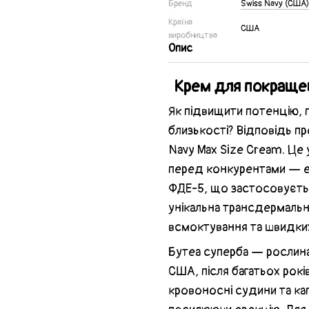
Бренд
Swiss Navy (США)
Країна
США
виробництва
Опис
Крем для покращен
Як підвищити потенцію, 
близькості? Відповідь п
Navy Max Size Cream. Це у
перед конкурентами — ек
ФДЕ-5, що застосовуєтьс
унікальна трансдермаль
всмоктування та швидких
Бутеа суперба — рослина
США, після багатьох рок
кровоносні судини та кап