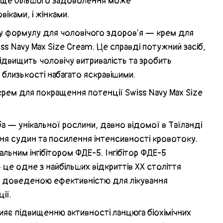
 ще більшого задоволення може
віками, і жінками.
у формулу для чоловічого здоров'я — крем для
s Navy Max Size Cream. Це справді потужний засіб,
ідвищить чоловічу витривалість та зробить
ї близькості набагато яскравішими.
крем для покращення потенції Swiss Navy Max Size
а — унікальної рослини, давно відомої в Таїланді
ння судин та посилення інтенсивності кровотоку.
альним інгібітором ФДЕ-5. Інгібітор ФДЕ-5
це одне з найбільших відкриттів ХХ століття
ї з доведеною ефективністю для лікування
ії.
яє підвищенню активності ланцюга біохімічних