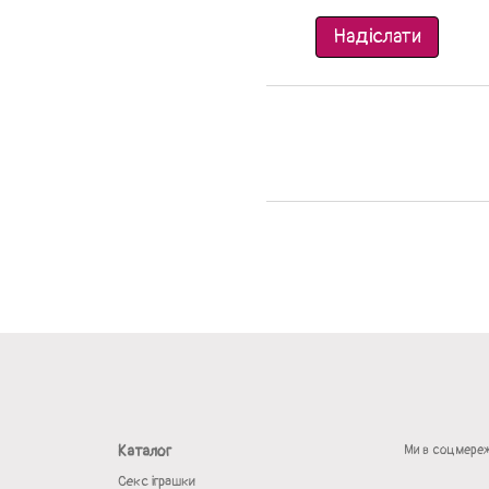
Надіслати
Каталог
Ми в соцмере
Секс іграшки