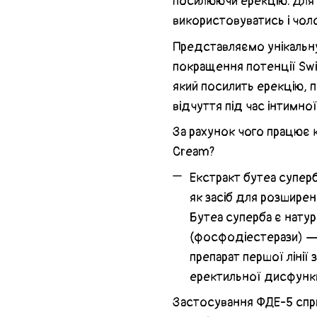
посилюючи ерекцію. Для
використовуватись і чоло
Представляємо унікальн
покращення потенції Swis
який посилить ерекцію, п
відчуття під час інтимно
За рахунок чого працює 
Cream?
Екстракт бутеа суперб
як засіб для розшире
Бутеа суперба є натур
(фосфодіестерази) — 
препарат першої ліні
еректильної дисфункц
Застосування ФДЕ-5 спри