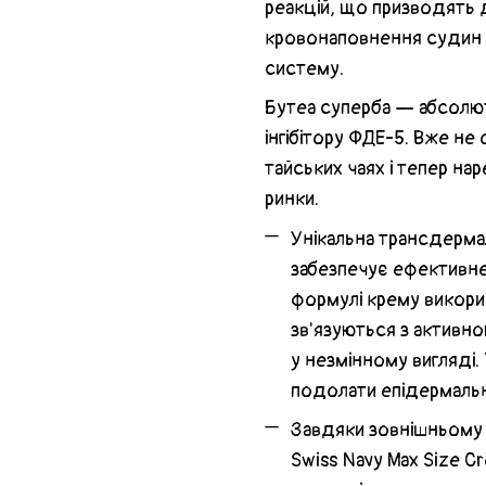
реакцій, що призводять 
кровонаповнення судин і
систему.
Бутеа суперба — абсолю
інгібітору ФДЕ-5. Вже не
тайських чаях і тепер на
ринки.
Унікальна трансдерма
забезпечує ефективне
формулі крему викорис
зв'язуються з активн
у незмінному вигляді
подолати епідермальни
Завдяки зовнішньому 
Swiss Navy Max Size C