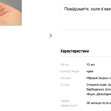
Повідомити, коли з'яв
Характеристики
Об`єм
10 мл
Консистенція
крем
Основа
гібридна (водно-с
Склад
Очищена вода, про
барбаденсис (ало
ніацин, діазолід
Термін
36 місяців після 
придатності