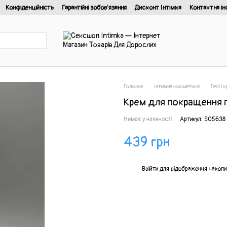
Конфіденційність
Гарантійні зобов'язання
Дисконт Інтімка
Контактна ін
йності
Головна
Інтимна косметика
Гелі і
Крем для покращення п
Немає у наявності
Артикул: SO5638
439 грн
%
Ввійти
для відображення накопи