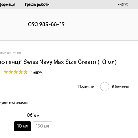
Укр
Рус
формація
Графік роботи
093 985-88-19
 креми для члена
отенції Swiss Navy Max Size Cream (10 мл)
1 відгук
Порівняти
В бажання
чувальної знижки
Об`єм
10 мл
150 мл