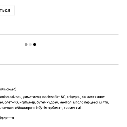
иться
иліконова)
піленгліколь, диметикон, полісорбат 80, гліцерин, сік листя алое
е), олет-10, карбомер, бутеа чудова, ментол, масло перцевої м'яти,
инілсечовина/йодопропінілбутілкарбамат, трометамін
відкриття