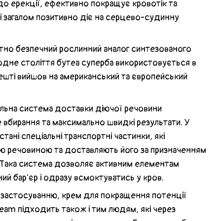
до ерекції, ефективно покращує кровотік та
 загалом позитивно діє на серцево-судинну
тно безпечний рослинний аналог синтезованого
 одне століття бутеа суперба використовується в
решті вийшов на американський та європейський
льна система доставки діючої речовини
 вбирання та максимально швидкі результати. У
тані спеціальні транспортні частинки, які
ою речовиною та доставляють його за призначенням
. Така система дозволяє активним елементам
й бар'єр і одразу всмоктуватись у кров.
застосуванню, крем для покращення потенції
ream підходить також і тим людям, які через