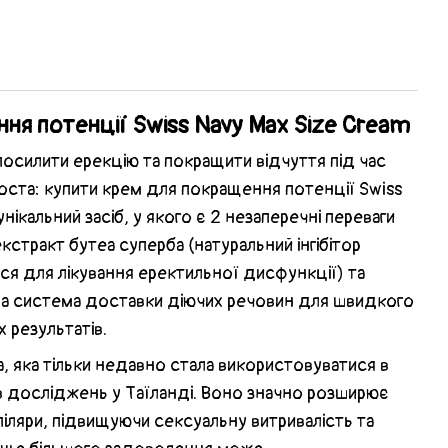
ня потенції Swiss Navy Max Size Cream
посилити ерекцію та покращити відчуття під час
роста: купити крем для покращення потенції Swiss
нікальний засіб, у якого є 2 незаперечні переваги
стракт бутеа суперба (натуральний інгібітор
я для лікування еректильної дисфункції) та
на система доставки діючих речовин для швидкого
 результатів.
, яка тільки недавно стала використовуватися в
ів досліджень у Таїланді. Воно значно розширює
іляри, підвищуючи сексуальну витривалість та