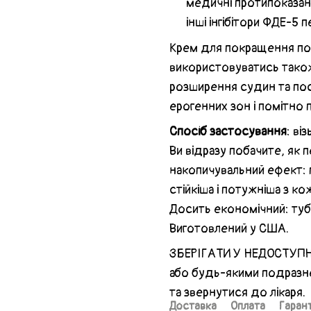
медичні протипоказан
інші інгібітори ФДЕ-5 
Крем для покращення пот
використовуватись також
розширення судин та пос
ерогенних зон і помітно 
Спосіб застосування
: ві
Ви відразу побачите, як 
накопичувальний ефект: 
стійкіша і потужніша з к
Досить економічний: туб
Виготовлений у США.
ЗБЕРІГАТИ У НЕДОСТУПНО
або будь-якими подразне
та звернутися до лікаря.
Доставка
Оплата
Гарант