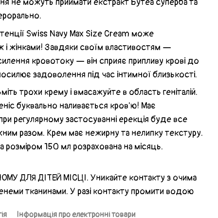
ня не можуть приймати екстракт Бутеа суперба та
перорально.
енції Swiss Navy Max Size Cream може
 і жінками! Завдяки своїм властивостям —
илення кровотоку — він сприяє припливу крові до
посилює задоволення під час інтимної близькості.
зьміть трохи крему і вмасажуйте в область геніталій.
пеніс буквально наливається кров'ю! Має
при регулярному застосуванні ерекція буде все
ожним разом. Крем має нежирну та нелипку текстуру.
а розміром 150 мл розрахована на місяць.
МУ ДЛЯ ДІТЕЙ МІСЦІ. Уникайте контакту з очима
неми тканинами. У разі контакту промити водою
ія
Інформація про електронні товари