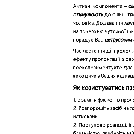
Активні компоненти –
сік
стимулюють
до більш
три
чоловіка. Додавання
пан
на поверхню чутливої ​​ш
порадує Вас
цитрусовим
Час настання дії пролонг
ефекту пролонгації в се
поекспериментуйте для т
виходячи з Ваших індиві
Як користуватись пр
1. Візьміть флакон із про
2. Розпорошіть засіб на 
натискань.
2. Поступово розподіліть
близькістю, приберіть за