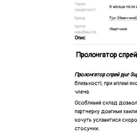
Термін
6 місяців після
придатності
Бренд
Pjur (Німеччина)
Країна
Німеччина
виробництва
Опис
Пролонгатор спрей 
Пролонгатор спрей pjur Su
близькості, при впливі я
члена.
Особливий склад дозволя
партнерку довгими хвили
хочуть уславитися скоро
стосунки.