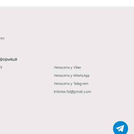
жах
нформація
19
Написати у Viber
Написати у WhatsApp
Написати у Telegram
intimka.ltd@gmail.com