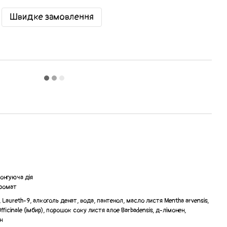
Швидке замовлення
онгуюча дія
аромат
, Laureth-9, алкоголь денат, вода, пантенол, масло листя Mentha arvensis,
Officinale (імбир), порошок соку листя алое Barbadensis, д-лімонен,
н