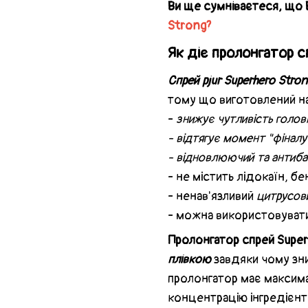
Ви ще сумніваєтеся, що
Strong?
Як діє пролонгатор с
Спрей pjur Superhero Stro
тому що виготовлений на 
-
знижує чутливість голов
- відтягує момент "фіналу"
- відновлюючий та антиба
- не містить лідокаїн, бе
- ненав'язливий
цитрусов
- можна використовувати
Пролонгатор спрей Super
плівкою
завдяки чому зн
пролонгатор має максима
концентрацію інгредієнті