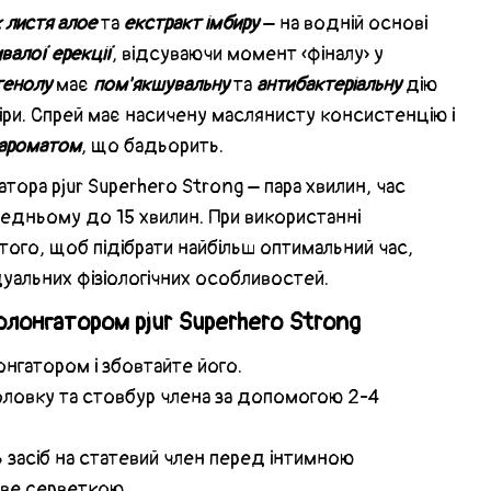
 листя алое
та
екстракт імбиру
– на водній основі
валої ерекції
, відсуваючи момент «фіналу» у
тенолу
має
пом'якшувальну
та
антибактеріальну
дію
кіри. Спрей має насичену маслянисту консистенцію і
 ароматом
, що бадьорить.
атора pjur Superhero Strong – пара хвилин, час
редньому до 15 хвилин. При використанні
ого, щоб підібрати найбільш оптимальний час,
дуальних фізіологічних особливостей.
олонгатором pjur Superhero Strong
лонгатором і збовтайте його.
головку та стовбур члена за допомогою 2-4
 засіб на статевий член перед інтимною
йве серветкою.