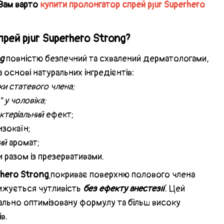
 Вам варто
купити пролонгатор спрей pjur Superhero
прей pjur Superhero Strong?
ng
повністю безпечний та схвалений дерматологами,
основі натуральних інгредієнтів:
ки статевого члена;
 у чоловіка;
ктеріальний
ефект;
нзокаїн;
ий
аромат;
 разом із презервативами.
hero Strong
покриває поверхню полового члена
ижується чутливість
без ефекту анестезії
. Цей
льно оптимізовану формулу та більш високу
в.