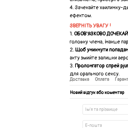
4. Зачекайте хвилинку-д
ефектом.
ЗВЕРНІТЬ УВАГУ !
1.
ОБОВ'ЯЗКОВО ДОЧЕКА
головку члена, інакше па
2.
Щоб уникнути попадан
акту змийте залишки аеро
3.
Пролонгатор спрей pju
для орального сексу.
Доставка
Оплата
Гарант
Новий відгук або коментар