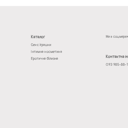
Каталог
Ми в соцмере
Секс іграшки
Інтимна косметика
Контактна і
Еротична білизна
093 985-88-