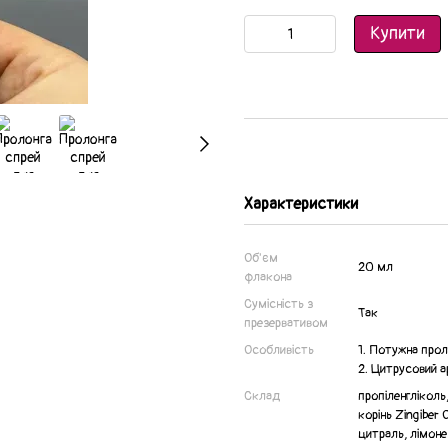
Купити
Характеристики
Об'єм
20 мл
флакона
Сумісність з
Так
презервативом
Особливість
1. Потужна прол
2. Цитрусовий 
Склад
пропіленгліколь
корінь Zingiber 
цитраль, лімоне