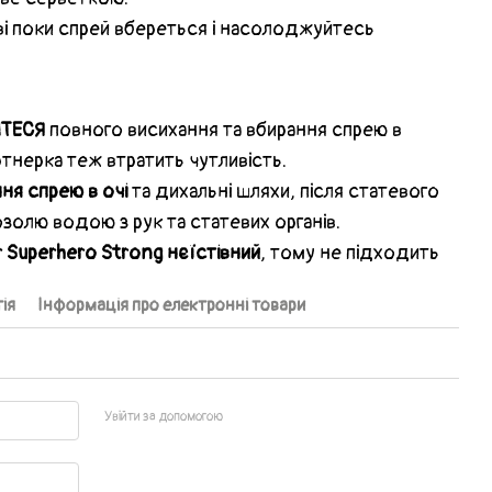
ві поки спрей вбереться і насолоджуйтесь
ЙТЕСЯ
повного висихання та вбирання спрею в
ртнерка теж втратить чутливість.
ня спрею в очі
та дихальні шляхи, після статевого
золю водою з рук та статевих органів.
r Superhero Strong нєїстівний
, тому не підходить
ія
Інформація про електронні товари
Увійти за допомогою