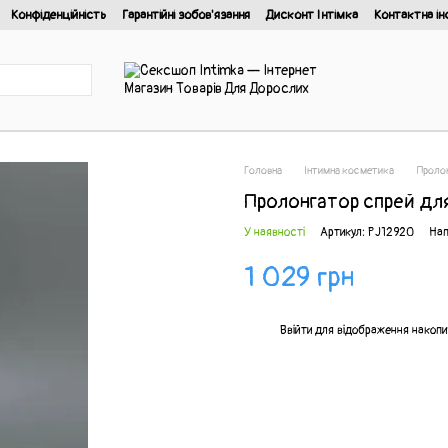
Конфіденційність
Гарантійні зобов'язання
Дисконт Інтімка
Контактна ін
йності
Головна
Інтимна косметика
Проло
Пролонгатор спрей для 
У наявності
Артикул: PJ12920
Нап
1 029 грн
%
Ввійти
для відображення накопи