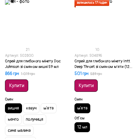
залишилось 17 годин
21
10
Артикул: SO2800
Артикул: SO4896
Спрей для глибокого мінету Doc
Спрей для глибокого мінету Intt
Johnson зі смаком вишні 59 мл
Deep Throat зі смаком м'яти (12
мл)
866 грн
501 грн
1 019 грн
589 грн
Купити
Купити
Смак
Смак
вишня
кавун
м'ята
м'ята
Об`єм
манго
полуниця
12 мл
синя малина