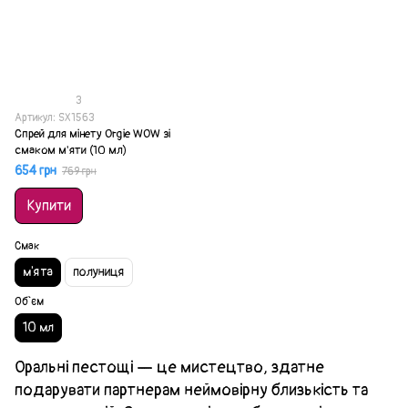
3
Артикул: SX1563
Спрей для мінету Orgie WOW зі
смаком м'яти (10 мл)
654 грн
769 грн
Купити
Смак
м'ята
полуниця
Об`єм
10 мл
Оральні пестощі — це мистецтво, здатне
подарувати партнерам неймовірну близькість та