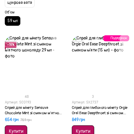
цукрова вата
Об`єм
59 мл
Подарунок
Акція
Акція
−15%
48
3
Артикул: SO3193
Артикул: SX2737
Спрей для мінету Sensuva
Спрей для глибокого мінету Orgie
Chocolate Mint зі смаком м'ятного
Oral Ease Deepthroat зі смаком
шоколаду 29 мл
м'яти (15 мл)
654 грн
849 грн
769 грн
Купити
Купити