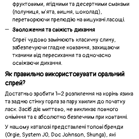
фруктовими, ягідними та десертними смаками
(полуниця, м'ята, вишня, шоколад),
перетворюючи прелюдію на вишукані ласощі.
Зволоження та свіжість дихання
Спреї чудово замінюють класичну слину,
забезпечуючи гладке ковзання, захищаючи
тканини від пересихання та одночасно
освіжаючи дихання.
Як правильно використовувати оральний
спрей?
Достатньо зробити 1–2 розпилення на корінь язика
та задню стінку горла за пару хвилин до початку
ласк. Засіб діє миттєво, не викликає повного
оніміння та є абсолютно безпечним при ковтанні.
У нашому каталозі представлені топові бренди
(Orgie, System JO, Doc Johnson, Shunga), які