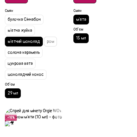
Смак
Смак
булочка Сіннабон
м'ята
Об`єм
м'ятна жуйка
15 мл
м'ятний шоколад
ром
солона карамель
цукрова вата
шоколадний кокос
Об`єм
29 мл
Акція
−15%