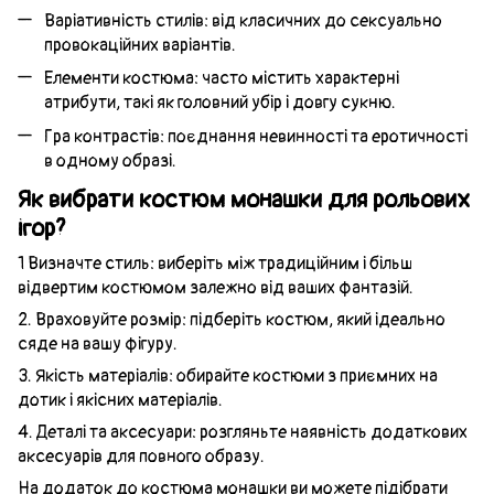
Варіативність стилів: від класичних до сексуально
провокаційних варіантів.
Елементи костюма: часто містить характерні
атрибути, такі як головний убір і довгу сукню.
Гра контрастів: поєднання невинності та еротичності
в одному образі.
Як вибрати костюм монашки для рольових
ігор?
1 Визначте стиль: виберіть між традиційним і більш
відвертим костюмом залежно від ваших фантазій.
2. Враховуйте розмір: підберіть костюм, який ідеально
сяде на вашу фігуру.
3. Якість матеріалів: обирайте костюми з приємних на
дотик і якісних матеріалів.
4. Деталі та аксесуари: розгляньте наявність додаткових
аксесуарів для повного образу.
На додаток до костюма монашки ви можете підібрати