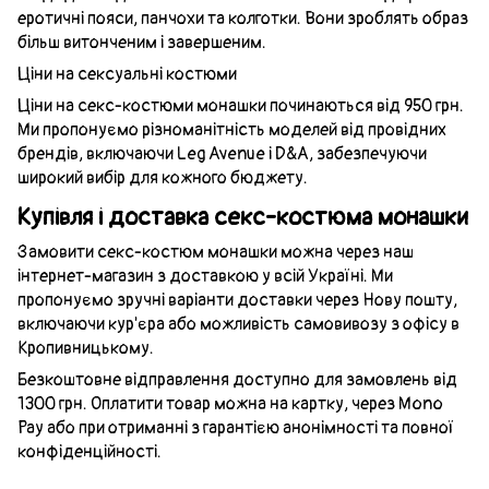
еротичні пояси, панчохи та колготки. Вони зроблять образ
більш витонченим і завершеним.
Ціни на сексуальні костюми
Ціни на секс-костюми монашки починаються від 950 грн.
Ми пропонуємо різноманітність моделей від провідних
брендів, включаючи Leg Avenue і D&A, забезпечуючи
широкий вибір для кожного бюджету.
Купівля і доставка секс-костюма монашки
Замовити секс-костюм монашки можна через наш
інтернет-магазин з доставкою у всій Україні. Ми
пропонуємо зручні варіанти доставки через Нову пошту,
включаючи кур'єра або можливість самовивозу з офісу в
Кропивницькому.
Безкоштовне відправлення доступно для замовлень від
1300 грн. Оплатити товар можна на картку, через Mono
Pay або при отриманні з гарантією анонімності та повної
конфіденційності.