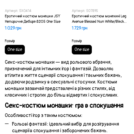
Артикул: SX0414
Артикул: SO7895
Еротичний костюм монашки JSY
Еротичний костюм монахині Leg
Непорочна Дебора 8205 One Size
Avenue Blessed Nun White/Black
OS
1 029 грн
1 729 грн
Розмір
Розмір
One size
One size
Секс-костюм монашки — вид рольового вбрання,
призначений для інтимних ігор і фантазій. Дозволяє
втілити в життя сценарії спокушання і таємних бажань,
додаючи родзинку в сексуальні стосунки. Костюми
монашки зазвичай представлені в різних стилях, від
класичних і строгих до більш відвертих і спокусливих.
Секс-костюм монашки: гра в спокушання
Особливості ігор з таким костюмом:
Рольові фантазії: ідеальний вибір для розігрування
сценаріїв спокушання і заборонених бажань.