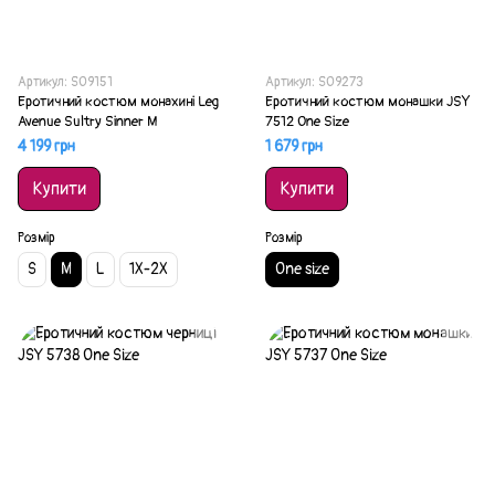
Артикул: SO9151
Артикул: SO9273
Еротичний костюм монахині Leg
Еротичний костюм монашки JSY
Avenue Sultry Sinner M
7512 One Size
4 199 грн
1 679 грн
Купити
Купити
Розмір
Розмір
S
M
L
1X-2X
One size