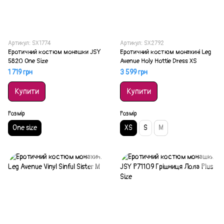
Артикул: SX1774
Артикул: SX2792
Еротичний костюм монашки JSY
Еротичний костюм монахині Leg
5820 One Size
Avenue Holy Hottie Dress XS
1 719 грн
3 599 грн
Купити
Купити
Розмір
Розмір
One size
XS
S
M