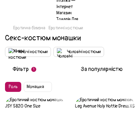
Еротична білизна
Еротичні костюми
Секс-костюм монашки
Жіночі костюми
Чоловічі костюми
Фільтр
За популярністю
1
Роль
Монашка