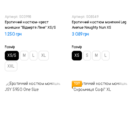
Артикул: SO3998
Артикул: SO8549
Еротичний костюм-хрест
Еротичний костюм монахині Leg
монашки "Відверта Лана" XS/S
Avenue Naughty Nun XS
1 250 грн
3 089 грн
Розмір
Розмір
XS/S
M
L
XL
XS
S
M
L
XXL
ТОП