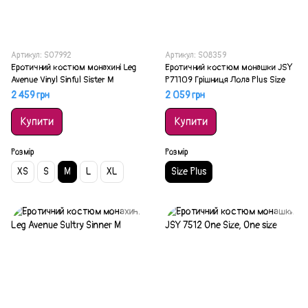
Артикул: SO7992
Артикул: SO8359
Еротичний костюм монахині Leg
Еротичний костюм монашки JSY
Avenue Vinyl Sinful Sister M
P71109 Грішниця Лола Plus Size
2 459 грн
2 059 грн
Купити
Купити
Розмір
Розмір
XS
S
M
L
XL
Size Plus