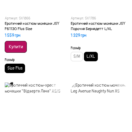
Артикул: SX1866
Артикул: SX1786
Еротичний костюм монашки JSY
Еротичний костюм монашки JSY
P61130 Plus Size
Порочна Бернадетт L/XL
1 559 грн
1 329 грн
Купити
Розмір
S/M
L/XL
Розмір
Size Plus