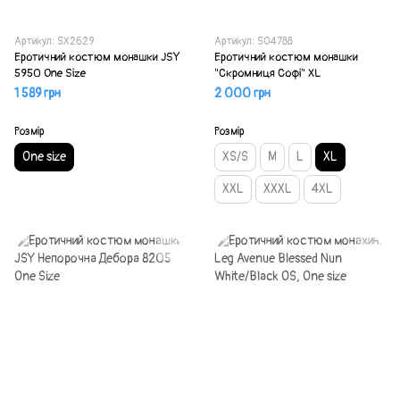
Артикул: SX2629
Артикул: SO4788
Еротичний костюм монашки JSY
Еротичний костюм монашки
5950 One Size
"Скромниця Софі" XL
1 589 грн
2 000 грн
Розмір
Розмір
One size
XS/S
M
L
XL
XXL
XXXL
4XL