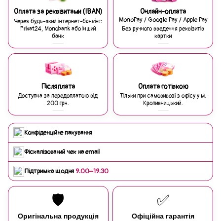
Оплата за реквізитами (IBAN)
Онлайн-оплата
MonoPay / Google Pay / Apple Pay
Через будь-який інтернет-банкінг:
Privat24, Monobank або інший
Без ручного введення реквізитів
банк
картки
Післяплата
Оплата готівкою
Доступна за передоплатою від
Тільки при самовивозі з офісу у м.
200 грн.
Кропивницький.
Конфіденційне пакування
Фіскалізований чек на email
Підтримка щодня
9:00–19:30
🛡️
✅
Оригінальна продукція
Офіційна гарантія