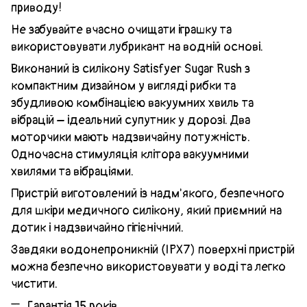
приводу!
Не забувайте вчасно очищати іграшку та
використовувати лубрикант на водній основі.
Виконаний із силікону Satisfyer Sugar Rush з
компактним дизайном у вигляді рибки та
збудливою комбінацією вакуумних хвиль та
вібрацій – ідеальний супутник у дорозі. Два
моторчики мають надзвичайну потужність.
Одночасна стимуляція клітора вакуумними
хвилями та вібраціями.
Пристрій виготовлений із надм'якого, безпечного
для шкіри медичного силікону, який приємний на
дотик і надзвичайно гігієнічний.
Завдяки водонепроникній (IPX7) поверхні пристрій
можна безпечно використовувати у воді та легко
чистити.
Гарантія 15 років.