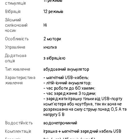
11 режимів
стимуляція
Вібрація
12 режимів
Зйомний
силіконовий
Ні
носик
Особливість
2 мотори
Управління
кнопка
Додаткова
з вібрацією
опція
Тип живлення
вбудований акумулятор
Характеристика
- магнітний USB-кабель;
живлення
- літій-іонний акумулятор;
- час роботи до 60 хвилин;
- час заряджання 3 години;
- заряджати іграшку тільки від USB-порту
комп'ютера або ноутбука, так як вона не
розрахована на силу струму понад 0,5 А та
напругу 5 В
Водостійкість
водонепроникний
Комплектація
іграшка + магнітний зарядний кабель USB