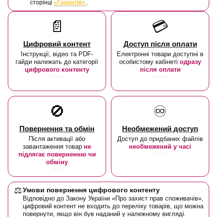
сторінці
«Гарантія»
.
📄
💳
Цифровий контент
Доступ після оплати
Інструкції, відео та PDF-
Електронні товари доступні в
гайди належать до категорії
особистому кабінеті
одразу
цифрового контенту
після оплати
🚫
♾️
Повернення та обмін
Необмежений доступ
Після активації або
Доступ до придбаних файлів
завантаження товар
не
необмежений у часі
підлягає поверненню чи
обміну
⚖️
Умови повернення цифрового контенту
Відповідно до Закону України «Про захист прав споживачів»,
цифровий контент не входить до переліку товарів, що можна
повернути, якщо він був наданий у належному вигляді.