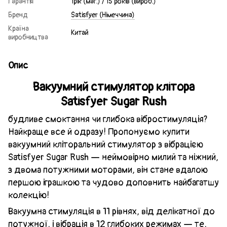
Гарантія
1рік (маг.) / 15 років (вироб.)
Бренд
Satisfyer (Німеччина)
Країна
Китай
виробництва
Опис
Вакуумний стимулятор клітора
Satisfyer Sugar Rush
будливе смоктання чи глибока вібростимуляція?
Найкраще все й одразу! Пропонуємо купити
вакуумний кліторальний стимулятор з вібрацією
Satisfyer Sugar Rush — неймовірно милий та ніжний,
з двома потужними моторами, він стане вдалою
першою іграшкою та чудово доповнить найбагатшу
колекцію!
Вакуумна стимуляція в 11 рівнях, від делікатної до
потужної, і вібрація в 12 глибоких режимах — те,