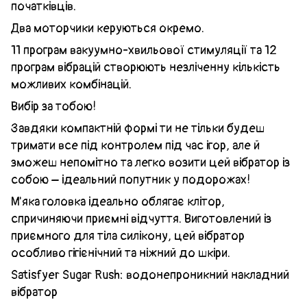
початківців.
Два моторчики керуються окремо.
11 програм вакуумно-хвильової стимуляції та 12
програм вібрацій створюють незліченну кількість
можливих комбінацій.
Вибір за тобою!
Завдяки компактній формі ти не тільки будеш
тримати все під контролем під час ігор, але й
зможеш непомітно та легко возити цей вібратор із
собою – ідеальний попутник у подорожах!
М'яка головка ідеально облягає клітор,
спричиняючи приємні відчуття. Виготовлений із
приємного для тіла силікону, цей вібратор
особливо гігієнічний та ніжний до шкіри.
Satisfyer Sugar Rush: водонепроникний накладний
вібратор