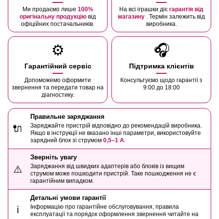
Ми продаємо лише
100%
На всі іграшки діє
гарантія від
оригінальну продукцію
від
магазину
. Термін залежить від
офіційних постачальників.
виробника.
⚙️
🎧
Гарантійний сервіс
Підтримка клієнтів
Допоможемо оформити
Консультуємо щодо гарантії з
звернення та передати товар на
9:00 до 18:00
діагностику.
Правильне заряджання
Заряджайте пристрій відповідно до рекомендацій виробника.
🔌
Якщо в інструкції не вказано інші параметри, використовуйте
зарядний блок зі струмом
0,5–1 А
.
Зверніть увагу
Заряджання від швидких адаптерів або блоків із вищим
⚠️
струмом може пошкодити пристрій. Таке пошкодження не є
гарантійним випадком.
Детальні умови гарантії
Інформацію про гарантійне обслуговування, правила
ℹ️
експлуатації та порядок оформлення звернення читайте на