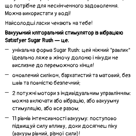
що потрібне для нескінченного задоволення.
Можна використати у воді!
Найсолодші ласки чекають на тебе!
Вакуумний кліторальний стимулятор із вібрацією
Satisfyer Sugar Rush — це:
унікальна форма Sugar Rush: цей ніжний "равлик"
ідеально ляже в жіночу долоню і нікуди не
вислизне до переможного кінця!
оновлений силікон, бархатистий та матовий, без
швів та повністю безпечний;
2 потужні мотори з індивідуальним управлінням:
можна включати або вібрацію, або вакуумну
стимуляцію, або все разом;
11 рівнів інтенсивності вакууму: поступово
підвищуй силу впливу, доки досягнеш піку
(вакуум рівний, різної сили)!