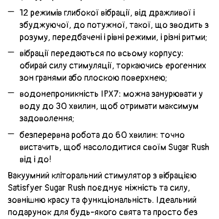
12 режимів глибокої вібрації, від дражливої ​​і
збуджуючої, до потужної, такої, що зводить з
розуму, передбачені і рівні режими, і різні ритми;
вібрації передаються по всьому корпусу:
обирай силу стимуляції, торкаючись ерогенних
зон гранями або плоскою поверхнею;
водонепроникність IPX7: можна занурювати у
воду до 30 хвилин, щоб отримати максимум
задоволення;
безперервна робота до 60 хвилин: точно
вистачить, щоб насолодитися своїм Sugar Rush
від і до!
Вакуумний кліторальний стимулятор з вібрацією
Satisfyer Sugar Rush поєднує ніжність та силу,
зовнішню красу та функціональність. Ідеальний
подарунок для будь-якого свята та просто без