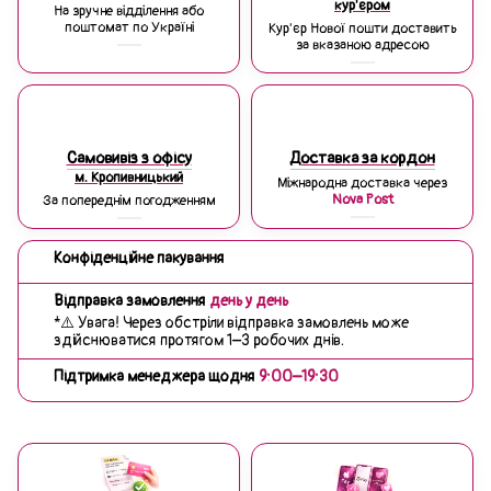
кур'єром
На зручне відділення або
поштомат по Україні
Кур'єр Нової пошти доставить
за вказаною адресою
Самовивіз з офісу
Доставка за кордон
м. Кропивницький
Міжнародна доставка через
Nova Post
За попереднім погодженням
Конфіденційне пакування
Відправка замовлення
день у день
*⚠️ Увага! Через обстріли відправка замовлень може
здійснюватися протягом 1–3 робочих днів.
Підтримка менеджера щодня
9:00–19:30