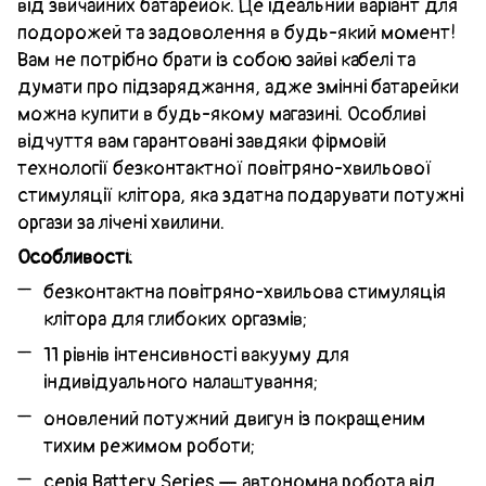
від звичайних батарейок. Це ідеальний варіант для
подорожей та задоволення в будь-який момент!
Вам не потрібно брати із собою зайві кабелі та
думати про підзаряджання, адже змінні батарейки
можна купити в будь-якому магазині. Особливі
відчуття вам гарантовані завдяки фірмовій
технології безконтактної повітряно-хвильової
стимуляції клітора, яка здатна подарувати потужні
оргази за лічені хвилини.
Особливості:
безконтактна повітряно-хвильова стимуляція
клітора для глибоких оргазмів;
11 рівнів інтенсивності вакууму для
індивідуального налаштування;
оновлений потужний двигун із покращеним
тихим режимом роботи;
серія Battery Series — автономна робота від