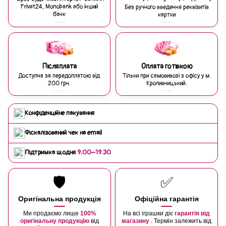
Privat24, Monobank або інший
Без ручного введення реквізитів
банк
картки
Післяплата
Оплата готівкою
Доступна за передоплатою від
Тільки при самовивозі з офісу у м.
200 грн.
Кропивницький.
Конфіденційне пакування
Фіскалізований чек на email
Підтримка щодня
9:00–19:30
🛡️
✅
Оригінальна продукція
Офіційна гарантія
Ми продаємо лише
100%
На всі іграшки діє
гарантія від
оригінальну продукцію
від
магазину
. Термін залежить від