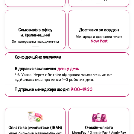
Самовивіз з офісу
Доставка за кордон
м. Кропивницький
Міжнародна доставка через
Nova Post
За попереднім погодженням
Конфіденційне пакування
Відправка замовлення
день у день
*⚠️ Увага! Через обстріли відправка замовлень може
здійснюватися протягом 1–3 робочих днів.
Підтримка менеджера щодня
9:00–19:30
Оплата за реквізитами (IBAN)
Онлайн-оплата
MonoPay / Google Pay / Apple Pay
Через будь-який інтернет-банкінг: