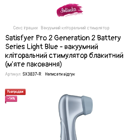
Секс іграшки
Вакуумний кліторальний стимулятор
Satisfyer Pro 2 Generation 2 Battery
Series Light Blue - вакуумний
кліторальний стимулятор блакитний
(м'яте паковання)
Артикул:
SX3837-R
Написати відгук
Розпродаж
−14%