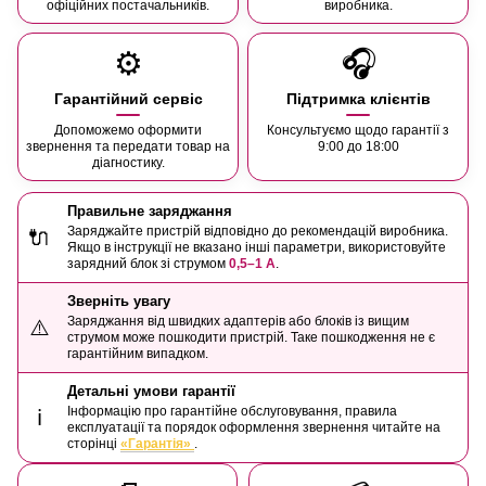
офіційних постачальників.
виробника.
⚙️
🎧
Гарантійний сервіс
Підтримка клієнтів
Допоможемо оформити
Консультуємо щодо гарантії з
звернення та передати товар на
9:00 до 18:00
діагностику.
Правильне заряджання
Заряджайте пристрій відповідно до рекомендацій виробника.
🔌
Якщо в інструкції не вказано інші параметри, використовуйте
зарядний блок зі струмом
0,5–1 А
.
Зверніть увагу
Заряджання від швидких адаптерів або блоків із вищим
⚠️
струмом може пошкодити пристрій. Таке пошкодження не є
гарантійним випадком.
Детальні умови гарантії
Інформацію про гарантійне обслуговування, правила
ℹ️
експлуатації та порядок оформлення звернення читайте на
сторінці
«Гарантія»
.