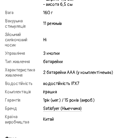
- висота 6,5 см
Вага
160 г
Вакуумна
11 режимів
стимуляція
Зйомний
силіконовий
Ні
носик
Управління
3 кнопки
Тип живлення
батарейки
Характеристика
2 батарейки ААА (у комплекті немає)
живлення
Водостійкість
водостійкість IPX7
Комплектація
іграшка
Гарантія
1рік (маг.) / 15 років (вироб.)
Бренд
Satisfyer (Німеччина)
Країна
Китай
виробництва