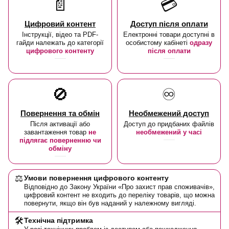
📄
💳
Цифровий контент
Доступ після оплати
Інструкції, відео та PDF-
Електронні товари доступні в
гайди належать до категорії
особистому кабінеті
одразу
цифрового контенту
після оплати
🚫
♾️
Повернення та обмін
Необмежений доступ
Після активації або
Доступ до придбаних файлів
завантаження товар
не
необмежений у часі
підлягає поверненню чи
обміну
⚖️
Умови повернення цифрового контенту
Відповідно до Закону України «Про захист прав споживачів»,
цифровий контент не входить до переліку товарів, що можна
повернути, якщо він був наданий у належному вигляді.
🛠️
Технічна підтримка