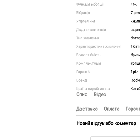
Функція вібрації
Так
Вібрація
7 реж
Управління
кноп
Додаткова опція
з ере
Тип живлення
бата
Характеристика живлення
1 бат
Водостійкість
бриз
Комплектація
іграш
Гарантія
1 рік
Бренд
Rocks
Країна виробництва
Кита
Опис
Відео
Доставка
Оплата
Гарант
Новий відгук або коментар