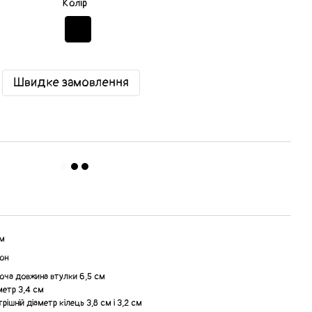
Колір
Швидке замовлення
см
он
боча довжина втулки 6,5 см
метр 3,4 см
трішній діаметр кілець 3,8 см і 3,2 см