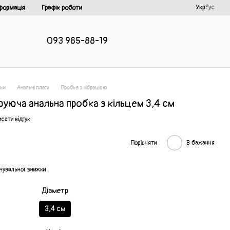
Укр
Рус
формація
Графік роботи
093 985-88-19
шки
Анальні плаги
Пробка з вібрацією
руюча анальна пробка з кільцем 3,4 см
сати відгук
Порівняти
В бажання
чувальної знижки
Діаметр
3,4 см