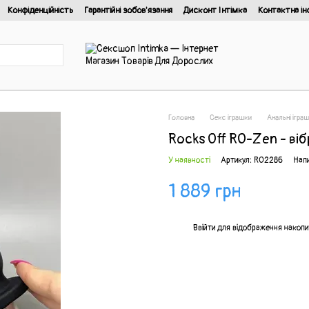
Конфіденційність
Гарантійні зобов'язання
Дисконт Інтімка
Контактна ін
йності
Головна
Секс іграшки
Анальні ігра
Rocks Off RO-Zen - віб
У наявності
Артикул: RO2286
Напи
1 889 грн
%
Ввійти
для відображення накопи