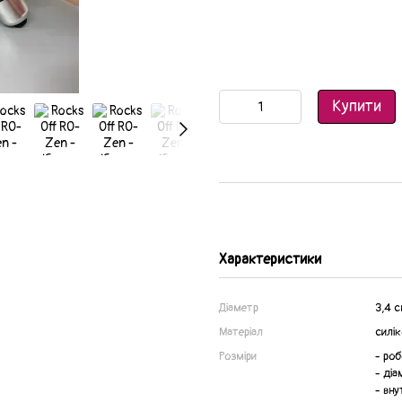
Купити
Характеристики
Діаметр
3,4 
Матеріал
силік
Розміри
- ро
- діа
- вну