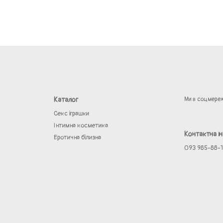
Каталог
Ми в соцмере
Секс іграшки
Інтимна косметика
Контактна і
Еротична білизна
093 985-88-