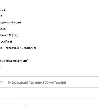
имів
ка
кційним кільцем
рейки
арейка N (LR1)
костійкий
ка + батарейки в комплекті
 Off (Великобританія)
й
ія
Інформація про електронні товари