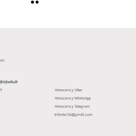
жах
нформація
19
Написати у Viber
Написати у WhatsApp
Написати у Telegram
intimka.ltd@gmail.com