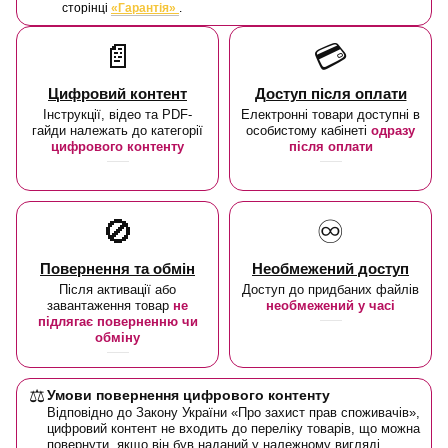
сторінці
«Гарантія»
.
📄
💳
Цифровий контент
Доступ після оплати
Інструкції, відео та PDF-
Електронні товари доступні в
гайди належать до категорії
особистому кабінеті
одразу
цифрового контенту
після оплати
🚫
♾️
Повернення та обмін
Необмежений доступ
Після активації або
Доступ до придбаних файлів
завантаження товар
не
необмежений у часі
підлягає поверненню чи
обміну
⚖️
Умови повернення цифрового контенту
Відповідно до Закону України «Про захист прав споживачів»,
цифровий контент не входить до переліку товарів, що можна
повернути, якщо він був наданий у належному вигляді.