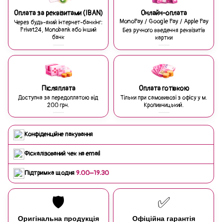
Оплата за реквізитами (IBAN)
Онлайн-оплата
MonoPay / Google Pay / Apple Pay
Через будь-який інтернет-банкінг:
Privat24, Monobank або інший
Без ручного введення реквізитів
банк
картки
Післяплата
Оплата готівкою
Доступна за передоплатою від
Тільки при самовивозі з офісу у м.
200 грн.
Кропивницький.
Конфіденційне пакування
Фіскалізований чек на email
Підтримка щодня
9:00–19:30
🛡️
✅
Оригінальна продукція
Офіційна гарантія