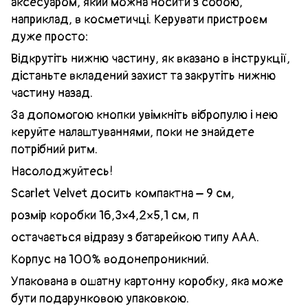
аксесуаром, який можна носити з собою,
наприклад, в косметичці. Керувати пристроєм
дуже просто:
Відкрутіть нижню частину, як вказано в інструкції,
дістаньте вкладений захист та закрутіть нижню
частину назад.
За допомогою кнопки увімкніть вібропулю і нею
керуйте налаштуваннями, поки не знайдете
потрібний ритм.
Насолоджуйтесь!
Scarlet Velvet досить компактна – 9 см,
розмір коробки 16,3×4,2×5,1 см, п
остачається відразу з батарейкою типу ААА.
Корпус на 100% водонепроникний.
Упакована в ошатну картонну коробку, яка може
бути подарунковою упаковкою.