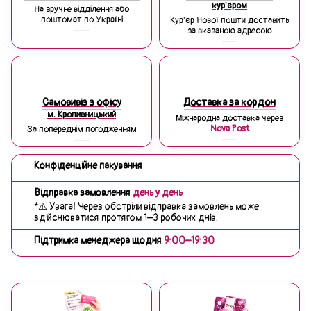
кур'єром
На зручне відділення або
поштомат по Україні
Кур'єр Нової пошти доставить
за вказаною адресою
Самовивіз з офісу
Доставка за кордон
м. Кропивницький
Міжнародна доставка через
Nova Post
За попереднім погодженням
Конфіденційне пакування
Відправка замовлення
день у день
*⚠️ Увага! Через обстріли відправка замовлень може
здійснюватися протягом 1–3 робочих днів.
Підтримка менеджера щодня
9:00–19:30