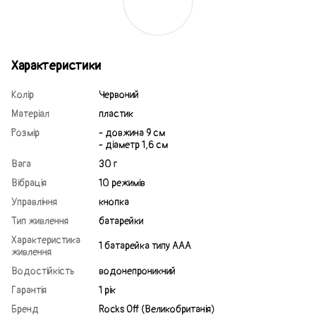
Характеристики
Колір
Червоний
Матеріал
пластик
Розмір
- довжина 9 см
- діаметр 1,6 см
Вага
30 г
Вібрація
10 режимів
Управління
кнопка
Тип живлення
батарейки
Характеристика
1 батарейка типу ААА
живлення
Водостійкість
водонепроникний
Гарантія
1 рік
Бренд
Rocks Off (Великобританія)