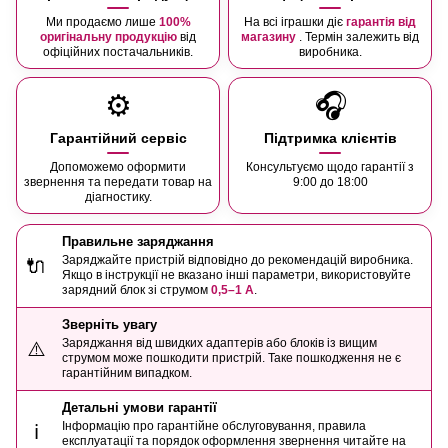
Ми продаємо лише
100%
На всі іграшки діє
гарантія від
оригінальну продукцію
від
магазину
. Термін залежить від
офіційних постачальників.
виробника.
⚙️
🎧
Гарантійний сервіс
Підтримка клієнтів
Допоможемо оформити
Консультуємо щодо гарантії з
звернення та передати товар на
9:00 до 18:00
діагностику.
Правильне заряджання
Заряджайте пристрій відповідно до рекомендацій виробника.
🔌
Якщо в інструкції не вказано інші параметри, використовуйте
зарядний блок зі струмом
0,5–1 А
.
Зверніть увагу
Заряджання від швидких адаптерів або блоків із вищим
⚠️
струмом може пошкодити пристрій. Таке пошкодження не є
гарантійним випадком.
Детальні умови гарантії
Інформацію про гарантійне обслуговування, правила
ℹ️
експлуатації та порядок оформлення звернення читайте на