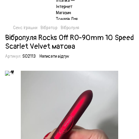
Секс іграшки
Вібратор
Вібропуля
Вібропуля Rocks Off RO-90mm 10 Speed
Scarlet Velvet матова
Артикул:
SO2113
Написати відгук