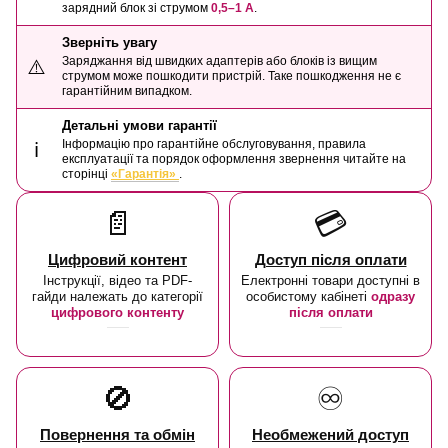
зарядний блок зі струмом
0,5–1 А
.
Зверніть увагу
Заряджання від швидких адаптерів або блоків із вищим
⚠️
струмом може пошкодити пристрій. Таке пошкодження не є
гарантійним випадком.
Детальні умови гарантії
Інформацію про гарантійне обслуговування, правила
ℹ️
експлуатації та порядок оформлення звернення читайте на
сторінці
«Гарантія»
.
📄
💳
Цифровий контент
Доступ після оплати
Інструкції, відео та PDF-
Електронні товари доступні в
гайди належать до категорії
особистому кабінеті
одразу
цифрового контенту
після оплати
🚫
♾️
Повернення та обмін
Необмежений доступ