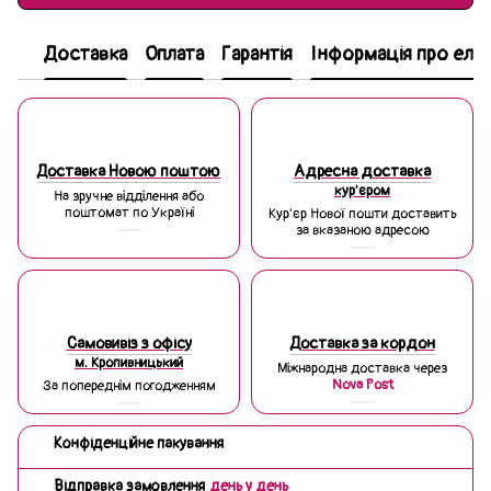
Доставка
Оплата
Гарантія
Інформація про еле
Доставка Новою поштою
Адресна доставка
кур'єром
На зручне відділення або
поштомат по Україні
Кур'єр Нової пошти доставить
за вказаною адресою
Самовивіз з офісу
Доставка за кордон
м. Кропивницький
Міжнародна доставка через
Nova Post
За попереднім погодженням
Конфіденційне пакування
Відправка замовлення
день у день