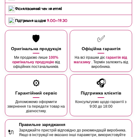
Фіскалізований чек на email
Підтримка щодня
9:00–19:30
🛡️
✅
Оригінальна продукція
Офіційна гарантія
Ми продаємо лише
100%
На всі іграшки діє
гарантія від
оригінальну продукцію
від
магазину
. Термін залежить від
офіційних постачальників.
виробника.
⚙️
🎧
Гарантійний сервіс
Підтримка клієнтів
Допоможемо оформити
Консультуємо щодо гарантії з
звернення та передати товар на
9:00 до 18:00
діагностику.
Правильне заряджання
Заряджайте пристрій відповідно до рекомендацій виробника.
🔌
Якщо в інструкції не вказано інші параметри, використовуйте