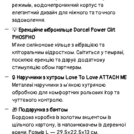
режимів, водонепроникний корпус та
елегантний дизайн для ніжного та точного
задоволення.
💡 ​​
Ерекційне віброкільце Dorcel Power Clit
PHOSPHO
М'яке силіконове кільце з вібрацією та
кліторальним відростком. Світиться у темряві,
посилює ерекцію та дарує додаткову
стимуляцію обом партнерам.
🔒
Наручники з хутром Love To Love ATTACH ME
Металеві наручники з м'якою хутряною
обробкою для комфортних рольових ігор та
чуттєвого контролю.
🎁
Подарунка з бантом
Бордова коробка із золотим акцентом із
щільного картону, із наповнювачем із деревної
вовни. Розмір L — 29,5×22,5×13 см.