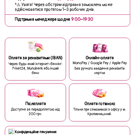
*⚠️ Увага! Через обстріли відправка замовлень може
здійснюватися протягом 1–3 робочих днів.
Підтримка менеджера щодня
9:00–19:30
Оплата за реквізитами (IBAN)
Онлайн-оплата
MonoPay / Google Pay / Apple Pay
Через будь-який інтернет-банкінг:
Privat24, Monobank або інший
Без ручного введення реквізитів
банк
картки
Післяплата
Оплата готівкою
Доступна за передоплатою від
Тільки при самовивозі з офісу у м.
200 грн.
Кропивницький.
Конфіденційне пакування