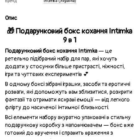
Бренд
Intimka (Україна)
Опис
🎁 Подарунковий бокс кохання Intimka
9 в 1
Подарунковий бокс кохання Intimka
— це
ретельно підібраний набір для пар, які хочуть
додати у стосунки більше пристрасті, ніжності,
ігри та чуттєвих експериментів 💕
В одному боксі зібрані іграшки, засоби та еротичні
розваги, які допоможуть вам зблизитися, розкрити
фантазії та отримати яскраві емоції — від легкого
флірту до насиченої інтимної близькості.
Всі елементи набору акуратно упаковані в стильну
подарункову коробку з наповнювачем — бокс вже
готовий до вручення і справить враження з