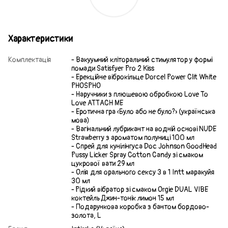
Характеристики
Комплектація
- Вакуумний кліторальний стимулятор у формі
помади Satisfyer Pro 2 Kiss
- Ерекційне віброкільце Dorcel Power Clit White
PHOSPHO
- Наручники з плюшевою обробкою Love To
Love ATTACH ME
- Еротична гра «Було або не було?» (українська
мова)
- Вагінальний лубрикант на водній основі NUDE
Strawberry з ароматом полуниці 100 мл
- Спрей для кунілінгуса Doc Johnson GoodHead
Pussy Licker Spray Cotton Candy зі смаком
цукрової вати 29 мл
- Олія для орального сексу 3 в 1 Intt маракуйя
30 мл
- Рідкий вібратор зі смаком Orgie DUAL VIBE
коктейль Джин-тонік лимон 15 мл
- Подарункова коробка з бантом бордово-
золота, L