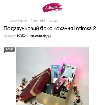
Секс іграшки
Секснабір Інтимка
Подарунковий бокс кохання Intimka 2
Артикул:
IK052
Написати відгук
Вигода