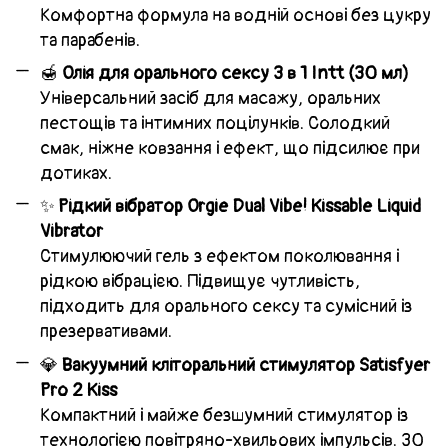
Комфортна формула на водній основі без цукру
та парабенів.
🍯
Олія для орального сексу 3 в 1 Intt (30 мл)
Універсальний засіб для масажу, оральних
пестощів та інтимних поцілунків. Солодкий
смак, ніжне ковзання і ефект, що підсилює при
дотиках.
✨
Рідкий вібратор Orgie Dual Vibe! Kissable Liquid
Vibrator
Стимулюючий гель з ефектом поколювання і
рідкою вібрацією. Підвищує чутливість,
підходить для орального сексу та сумісний із
презервативами.
💎
Вакуумний кліторальний стимулятор Satisfyer
Pro 2 Kiss
Компактний і майже безшумний стимулятор із
технологією повітряно-хвильових імпульсів. 30