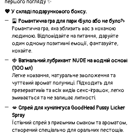
першого погляду ✨
💖 У складі подарункового боксу:
🎴
Романтична гра для пари «Було або не було?»
Романтична гра, яка зблизить вас з коханою
людиною. Відповідайте на питання, даруйте
один одному позитивні емоції, фантазуйте,
кохайте.
🍓
Вагінальний лубрикант NUDE на водній основі
(100 мл)
Легке ковзання, натуральне зволоження та
чуттєвий аромат полуниці. Підходить для
презервативів та всіх видів секс-іграшок, легко
змивається та не залишає липкості.
💋
Спрей для кунілінгуса GoodHead Pussy Licker
Spray
Їстівний спрей з приємним смаком та ароматом,
створений спеціально для оральних пестощів.