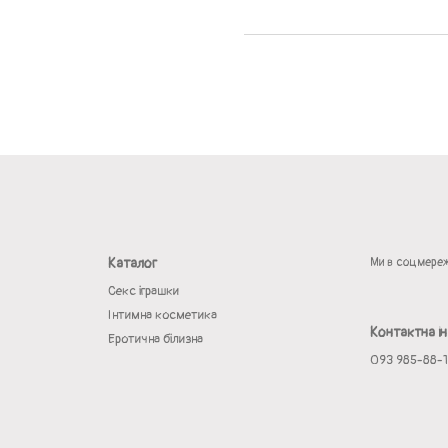
Каталог
Ми в соцмере
Секс іграшки
Інтимна косметика
Контактна і
Еротична білизна
093 985-88-