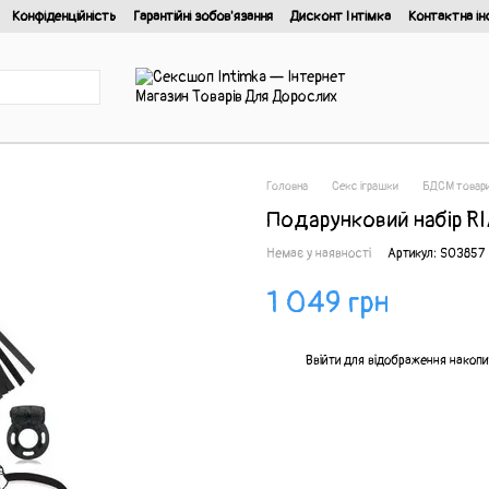
Конфіденційність
Гарантійні зобов'язання
Дисконт Інтімка
Контактна ін
йності
Головна
Секс іграшки
БДСМ товар
Подарунковий набір RIA
Немає у наявності
Артикул: SO3857
1 049 грн
%
Ввійти
для відображення накопи