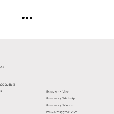
жах
нформація
19
Написати у Viber
Написати у WhatsApp
Написати у Telegram
intimka.ltd@gmail.com