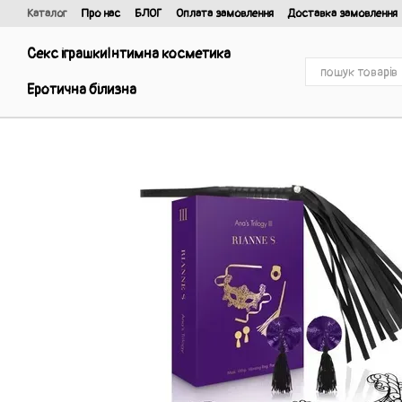
Перейти до основного контенту
Каталог
Про нас
БЛОГ
Оплата замовлення
Доставка замовлення
Відгуки про магазин
Договір публічної оферти та політика конфіденці
Секс іграшки
Інтимна косметика
Еротична білизна