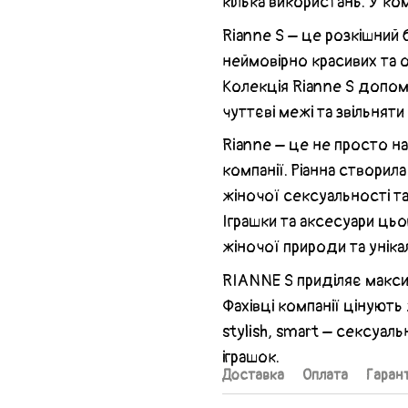
кілька використань. У ко
Rianne S – це розкішний 
неймовірно красивих та о
Колекція Rianne S допом
чуттєві межі та звільняти
Rianne – це не просто на
компанії. Ріанна створил
жіночої сексуальності та 
Іграшки та аксесуари ць
жіночої природи та уніка
RIANNE S приділяє макси
Фахівці компанії цінують 
stylish, smart – сексуальн
іграшок.
Доставка
Оплата
Гарант