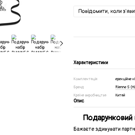
Повідомити, коли з'яв
Характеристики
Комплектація
ерекційне к
Бренд
Rianne S (Н
Країна виробництва
Китай
Опис
Подарунковий на
Бажаєте здивувати партн