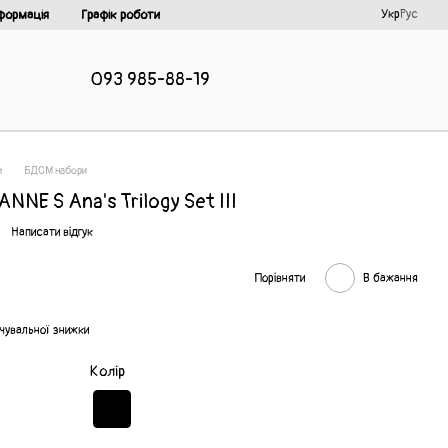
Укр
Рус
формація
Графік роботи
093 985-88-19
и
БДСМ набори
NNE S Ana's Trilogy Set III
Написати відгук
Порівняти
В бажання
чувальної знижки
Колір