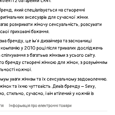
мплекті 2 батарейки LR41.
бренд, який спеціалізується на створенні
ригінальних аксесуарів для сучасної жінки.
агає розкривати жіночу сексуальність, розсувати
 свої приховані бажання.
зва бренду, це ім'я дизайнера та засновниці
а компанію у 2010 році після тривалих досліджень
спілкування з багатьма жінками з усього світу.
ого бренду створені жінкою для жінок, з розумінням
льності кожної.
мум уваги жінкам та їх сексуальному задоволенню.
жінок та їхню чуттєвість. Девіз бренду – Sexy,
о, стильно, сучасно, і він втілений у кожній із
ія
Інформація про електронні товари