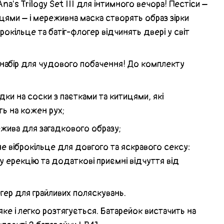
na's Trilogy Set III для інтимного вечора! Пестіси –
цями – і мереживна маска створять образ зірки
рокільце та батіг-флогер відчинять двері у світ
набір для чудового побачення! До комплекту
дки на соски з паєтками та китицями, які
ь на кожен рух;
ива для загадкового образу;
 віброкільце для довгого та яскравого сексу:
у ерекцію та додаткові приємні відчуття від
ер для грайливих поляскувань.
яке і легко розтягується. Батарейок вистачить на