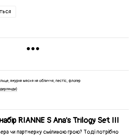
иться
ільце, ажурна маска на обличчя, пестіс, флогер
ідерланди)
бір RIANNE S Ana's Trilogy Set III
ера чи партнерку сміливою грою? Тоді потрібно