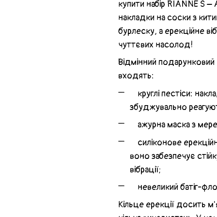
купити набір RIANNE S – A
накладки на соски з кити
бурлеску, а ерекційне віб
чуттєвих насолод!
Відмінний подарунковий 
входять:
круглі пестіси: накла
збуджувально реагуют
ажурна маска з мереж
силіконове ерекційне
воно забезпечує стійк
вібрації;
невеликий батіг-флог
Кільце ерекції досить м'