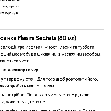
ісля відкриття
rets (Франція)
вічка Plaisirs Secrets (80 мл)
елюдії, гра, прояви ніжності, ласки та турботи,
ороший масаж буде шикарним із масажним засобом,
сажною свічкою.
про масажну свічку
я у твердому стані. Для того щоб розтопити його,
 який зробить масло рідким.
 не потрібно. Після того як олія стане рідкою,
, поки олія підстигне.