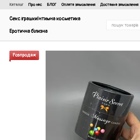
Перейти до основного контенту
Каталог
Про нас
БЛОГ
Оплата замовлення
Доставка замовлення
Відгуки про магазин
Договір публічної оферти та політика конфіденці
Секс іграшки
Інтимна косметика
Еротична білизна
Розпродаж