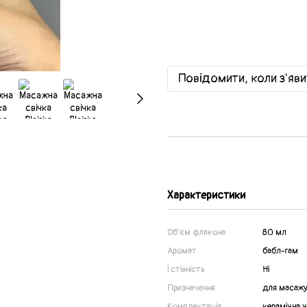
Повідомити, коли з'яв
Характеристики
Об'єм флакона
80 мл
Аромат
бабл-гам
Їстівність
Ні
Призначення
для масаж
Комплектація
керамічна 