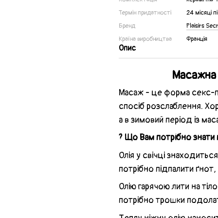
Термін придатності
24 місяці п
Бренд
Plaisirs Sec
Країна виробництва
Франція
Опис
Масажна с
Масаж - це форма секс-пр
спосіб розслаблення. Х
а в зимовий період із ма
? Що Вам потрібно знати 
Олія у свічці знаходитьс
потрібно підпалити ґнот,
Олію гарячою лити на тіло
потрібно трошки подолати