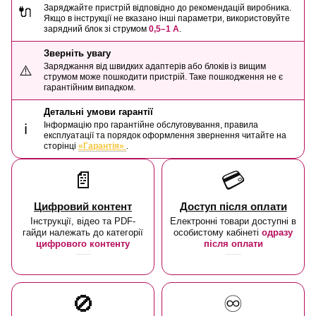
Заряджайте пристрій відповідно до рекомендацій виробника.
🔌
Якщо в інструкції не вказано інші параметри, використовуйте
зарядний блок зі струмом
0,5–1 А
.
Зверніть увагу
Заряджання від швидких адаптерів або блоків із вищим
⚠️
струмом може пошкодити пристрій. Таке пошкодження не є
гарантійним випадком.
Детальні умови гарантії
Інформацію про гарантійне обслуговування, правила
ℹ️
експлуатації та порядок оформлення звернення читайте на
сторінці
«Гарантія»
.
📄
💳
Цифровий контент
Доступ після оплати
Інструкції, відео та PDF-
Електронні товари доступні в
гайди належать до категорії
особистому кабінеті
одразу
цифрового контенту
після оплати
🚫
♾️