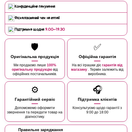
Конфіденційне пакування
Фіскалізований чек на email
Підтримка щодня
9:00–19:30
🛡️
✅
Оригінальна продукція
Офіційна гарантія
Ми продаємо лише
100%
На всі іграшки діє
гарантія від
оригінальну продукцію
від
магазину
. Термін залежить від
офіційних постачальників.
виробника.
⚙️
🎧
Гарантійний сервіс
Підтримка клієнтів
Допоможемо оформити
Консультуємо щодо гарантії з
звернення та передати товар на
9:00 до 18:00
діагностику.
Правильне заряджання