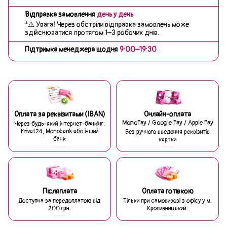
Відправка замовлення
день у день
*⚠️ Увага! Через обстріли відправка замовлень може
здійснюватися протягом 1–3 робочих днів.
Підтримка менеджера щодня
9:00–19:30
Оплата за реквізитами (IBAN)
Онлайн-оплата
MonoPay / Google Pay / Apple Pay
Через будь-який інтернет-банкінг:
Privat24, Monobank або інший
Без ручного введення реквізитів
банк
картки
Післяплата
Оплата готівкою
Доступна за передоплатою від
Тільки при самовивозі з офісу у м.
200 грн.
Кропивницький.