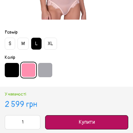
Розмір
S
M
L
XL
Колір
У наявності
2 599 грн
Купити