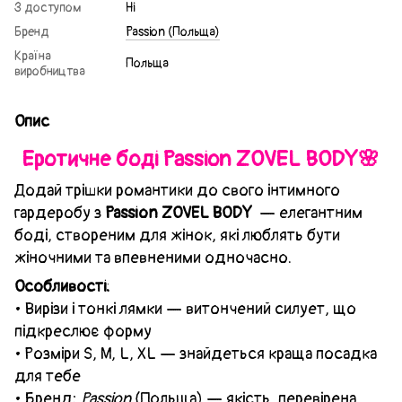
З доступом
Ні
Бренд
Passion (Польща)
Країна
Польща
виробництва
Опис
Еротичне боді Passion ZOVEL BODY🌸
Додай трішки романтики до свого інтимного
гардеробу з
Passion ZOVEL BODY
— елегантним
боді, створеним для жінок, які люблять бути
жіночними та впевненими одночасно.
Особливості:
• Вирізи і тонкі лямки — витончений силует, що
підкреслює форму
• Розміри S, M, L, XL — знайдеться краща посадка
для тебе
• Бренд:
Passion
(Польща) — якість, перевірена