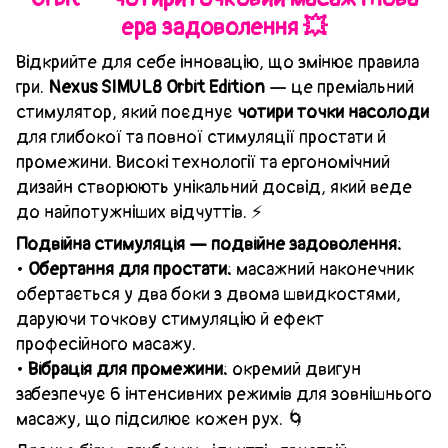
ера задоволення 💥
Відкрийте для себе інновацію, що змінює правила
гри.
Nexus SIMUL8 Orbit Edition
— це преміальний
стимулятор, який поєднує
чотири точки насолоди
для глибокої та повної стимуляції простати й
промежини. Високі технології та ергономічний
дизайн створюють унікальний досвід, який веде
до найпотужніших відчуттів. ⚡
Подвійна стимуляція — подвійне задоволення:
•
Обертання для простати:
масажний наконечник
обертається у два боки з двома швидкостями,
даруючи точкову стимуляцію й ефект
професійного масажу.
•
Вібрація для промежини:
окремий двигун
забезпечує 6 інтенсивних режимів для зовнішнього
масажу, що підсилює кожен рух. 🌀