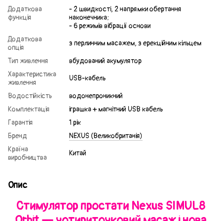
Додаткова
- 2 швидкості, 2 напрямки обертання
функція
наконечника;
- 6 режимів вібрації основи
Додаткова
з перлинним масажем, з ерекційним кільцем
опція
Тип живлення
вбудований акумулятор
Характеристика
USB-кабель
живлення
Водостійкість
водонепроникний
Комплектація
іграшка + магнітний USB кабель
Гарантія
1 рік
Бренд
NEXUS (Великобританія)
Країна
Китай
виробництва
Опис
Стимулятор простати Nexus SIMUL8
Orbit — чотириточковий масаж і нова