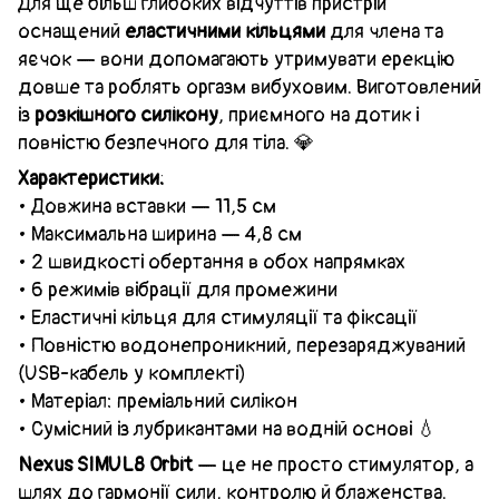
Для ще більш глибоких відчуттів пристрій
оснащений
еластичними кільцями
для члена та
яєчок — вони допомагають утримувати ерекцію
довше та роблять оргазм вибуховим. Виготовлений
із
розкішного силікону
, приємного на дотик і
повністю безпечного для тіла. 💎
Характеристики:
• Довжина вставки — 11,5 см
• Максимальна ширина — 4,8 см
• 2 швидкості обертання в обох напрямках
• 6 режимів вібрації для промежини
• Еластичні кільця для стимуляції та фіксації
• Повністю водонепроникний, перезаряджуваний
(USB-кабель у комплекті)
• Матеріал: преміальний силікон
• Сумісний із лубрикантами на водній основі 💧
Nexus SIMUL8 Orbit
— це не просто стимулятор, а
шлях до гармонії сили, контролю й блаженства.