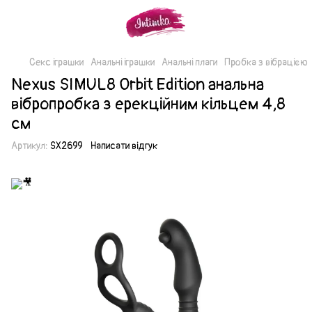
Секс іграшки
Анальні іграшки
Анальні плаги
Пробка з вібрацією
Nexus SIMUL8 Orbit Edition анальна
вібропробка з ерекційним кільцем 4,8
см
Артикул:
SX2699
Написати відгук