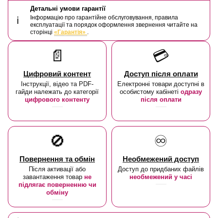
Детальні умови гарантії
Інформацію про гарантійне обслуговування, правила
ℹ️
експлуатації та порядок оформлення звернення читайте на
сторінці
«Гарантія»
.
📄
💳
Цифровий контент
Доступ після оплати
Інструкції, відео та PDF-
Електронні товари доступні в
гайди належать до категорії
особистому кабінеті
одразу
цифрового контенту
після оплати
🚫
♾️
Повернення та обмін
Необмежений доступ
Після активації або
Доступ до придбаних файлів
завантаження товар
не
необмежений у часі
підлягає поверненню чи
обміну