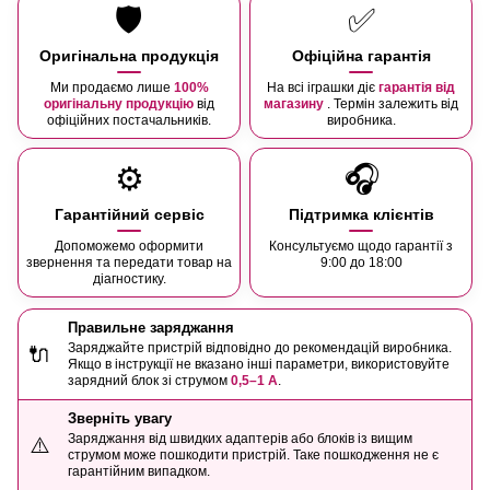
🛡️
✅
Оригінальна продукція
Офіційна гарантія
Ми продаємо лише
100%
На всі іграшки діє
гарантія від
оригінальну продукцію
від
магазину
. Термін залежить від
офіційних постачальників.
виробника.
⚙️
🎧
Гарантійний сервіс
Підтримка клієнтів
Допоможемо оформити
Консультуємо щодо гарантії з
звернення та передати товар на
9:00 до 18:00
діагностику.
Правильне заряджання
Заряджайте пристрій відповідно до рекомендацій виробника.
🔌
Якщо в інструкції не вказано інші параметри, використовуйте
зарядний блок зі струмом
0,5–1 А
.
Зверніть увагу
Заряджання від швидких адаптерів або блоків із вищим
⚠️
струмом може пошкодити пристрій. Таке пошкодження не є
гарантійним випадком.