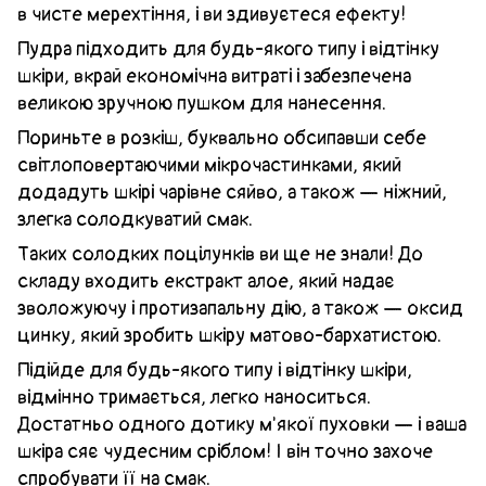
в чисте мерехтіння, і ви здивуєтеся ефекту!
Пудра підходить для будь-якого типу і відтінку
шкіри, вкрай економічна витраті і забезпечена
великою зручною пушком для нанесення.
Пориньте в розкіш, буквально обсипавши себе
світлоповертаючими мікрочастинками, який
додадуть шкірі чарівне сяйво, а також — ніжний,
злегка солодкуватий смак.
Таких солодких поцілунків ви ще не знали! До
складу входить екстракт алое, який надає
зволожуючу і протизапальну дію, а також — оксид
цинку, який зробить шкіру матово-бархатистою.
Підійде для будь-якого типу і відтінку шкіри,
відмінно тримається, легко наноситься.
Достатньо одного дотику м'якої пуховки — і ваша
шкіра сяє чудесним сріблом! І він точно захоче
спробувати її на смак.