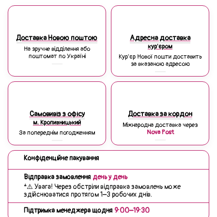
Доставка Новою поштою
Адресна доставка
кур'єром
На зручне відділення або
поштомат по Україні
Кур'єр Нової пошти доставить
за вказаною адресою
Самовивіз з офісу
Доставка за кордон
м. Кропивницький
Міжнародна доставка через
Nova Post
За попереднім погодженням
Конфіденційне пакування
Відправка замовлення
день у день
*⚠️ Увага! Через обстріли відправка замовлень може
здійснюватися протягом 1–3 робочих днів.
Підтримка менеджера щодня
9:00–19:30