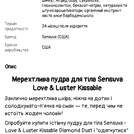
цинку), нітрид бору, сукралоза,
глюконолактон, бензоат натрію, натуральні та
штучні ароматизатори, органічний екстракт
листя алое барбаденського
Термін
24 місяці після відкриття
придатності
Бренд
Sensuva (США)
Країна
США
виробництва
Опис
Мерехтлива пудра для тіла Sensuva
Love & Luster Kissable
Заклично мерехтлива шкіра, ніжна на дотик і
солодкувато-п'янка на смак — те, перед чим не
встоїть жоден чоловік!
Спробуйте купити їстівну пудру для тіла Sensuva -
Love & Luster Kissable Diamond Dust і "одягнутися"