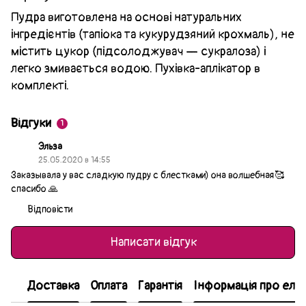
Пудра виготовлена на основі натуральних
інгредієнтів (тапіока та кукурудзяний крохмаль), не
містить цукор (підсолоджувач — сукралоза) і
легко змивається водою. Пухівка-аплікатор в
комплекті.
Відгуки
1
Эльза
25.05.2020 в 14:55
Заказывала у вас сладкую пудру с блестками) она волшебная🥰
спасибо 🙏
Відповісти
Написати відгук
Доставка
Оплата
Гарантія
Інформація про еле