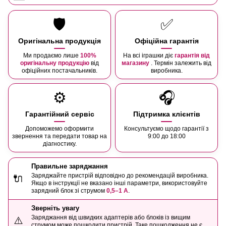
🛡️
✅
Оригінальна продукція
Офіційна гарантія
Ми продаємо лише
100%
На всі іграшки діє
гарантія від
оригінальну продукцію
від
магазину
. Термін залежить від
офіційних постачальників.
виробника.
⚙️
🎧
Гарантійний сервіс
Підтримка клієнтів
Допоможемо оформити
Консультуємо щодо гарантії з
звернення та передати товар на
9:00 до 18:00
діагностику.
Правильне заряджання
Заряджайте пристрій відповідно до рекомендацій виробника.
🔌
Якщо в інструкції не вказано інші параметри, використовуйте
зарядний блок зі струмом
0,5–1 А
.
Зверніть увагу
Заряджання від швидких адаптерів або блоків із вищим
⚠️
струмом може пошкодити пристрій. Таке пошкодження не є