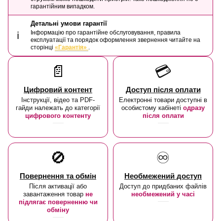
гарантійним випадком.
Детальні умови гарантії
Інформацію про гарантійне обслуговування, правила
ℹ️
експлуатації та порядок оформлення звернення читайте на
сторінці
«Гарантія»
.
📄
💳
Цифровий контент
Доступ після оплати
Інструкції, відео та PDF-
Електронні товари доступні в
гайди належать до категорії
особистому кабінеті
одразу
цифрового контенту
після оплати
🚫
♾️
Повернення та обмін
Необмежений доступ
Після активації або
Доступ до придбаних файлів
завантаження товар
не
необмежений у часі
підлягає поверненню чи
обміну