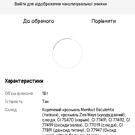
Ввійти
для відображення накопичувальної знижки
%
До обраного
Порівняти
Характеристики
Об'єм флакона
18 г
Їстівність
Так
Склад
Кореневий крохмаль Manihot Esculenta
(тапіока), крохмаль Zea Mays (кукурудзяний),
слюда, Cl 75470 (кармін), Cl 77491, Cl 77492, Cl
77499 (оксиди заліза), Cl 77019 (слюда), Cl
77891 (діоксид титану), Cl 77947 (Оксид