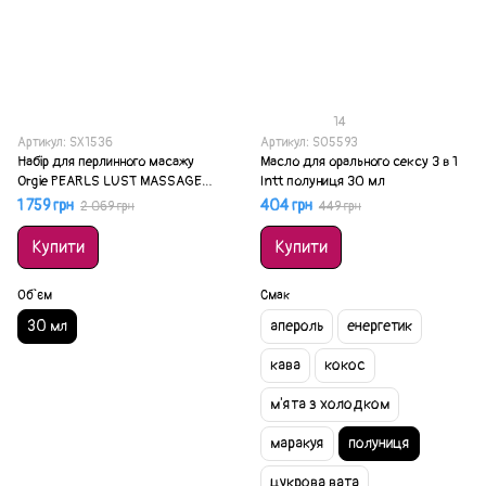
14
Артикул: SX1536
Артикул: SO5593
Набір для перлинного масажу
Масло для орального сексу 3 в 1
Orgie PEARLS LUST MASSAGE
Intt полуниця 30 мл
SET
1 759 грн
404 грн
2 069 грн
449 грн
Купити
Купити
Об`єм
Смак
30 мл
апероль
енергетик
кава
кокос
м'ята з холодком
маракуя
полуниця
цукрова вата