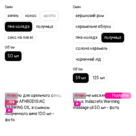
Смак
Смак
ваніль
кокос
мохіто
вершковий ром
піна колада
полуниця
карамельне яблуко
секс на пляжі
піна колада
полуниця
Об`єм
солона карамель
50 мл
чорничний лід
Об`єм
59 мл
125 мл
Подарунок
Хітяра
Хітяра
−15%