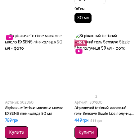
Об`єм
30 мл
Акція
−10%
2
Артикул: SO2360
Артикул: SO9830
Зігріваюче їстівне масажне масло
Зігріваючий їстівний масажний
EXSENS піна колада 50 мл
гель Sensuva Sizzle Lips полуниця
59 мл
789 грн
449 грн
499 грн
Купити
Купити