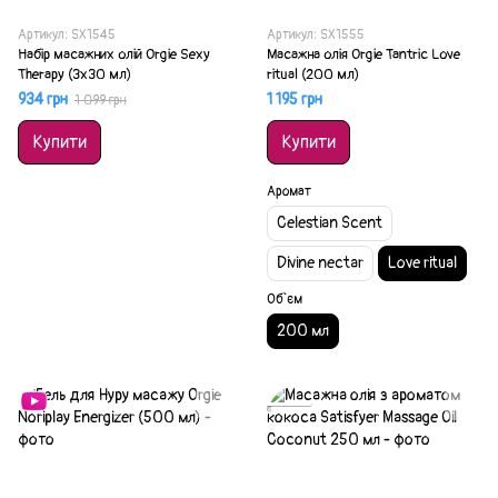
Артикул: SX1545
Артикул: SX1555
Набір масажних олій Orgie Sexy
Масажна олія Orgie Tantric Love
Therapy (3х30 мл)
ritual (200 мл)
934 грн
1 195 грн
1 099 грн
Купити
Купити
Аромат
Celestian Scent
Divine nectar
Love ritual
Об`єм
200 мл
Акція