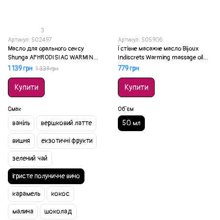
3
Артикул: SO2497
Артикул: SO5906
Масло для орального сексу
Їстівне масажне масло Bijoux
Shunga APHRODISIAC WARMING
Indiscrets Warming massage oil
OIL зі смаком полуничного вина
50 мл
1 139 грн
779 грн
1 339 грн
100 мл
Купити
Купити
Смак
Об`єм
ваніль
вершковий латте
50 мл
вишня
екзотичні фрукти
зелений чай
ігристе полуничне вино
карамель
кокос
малина
шоколад