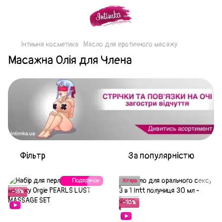
Інтимна косметика
Масло для еротичного масажу
Масажна Олія для Члена
Фільтр
За популярністю
Подарунок
Акція
Хітяра
−15%
Акція
−10%