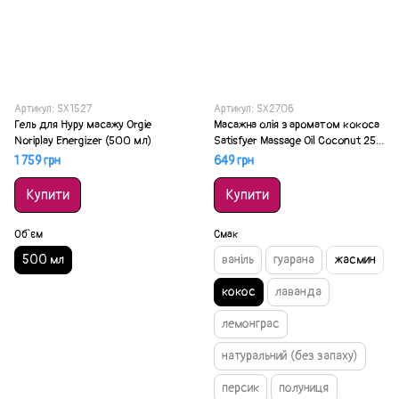
Артикул: SX1527
Артикул: SX2706
Гель для Нуру масажу Orgie
Масажна олія з ароматом кокоса
Noriplay Energizer (500 мл)
Satisfyer Massage Oil Coconut 250
мл
1 759 грн
649 грн
Купити
Купити
Об`єм
Смак
500 мл
ваніль
гуарана
жасмин
кокос
лаванда
лемонграс
натуральний (без запаху)
персик
полуниця