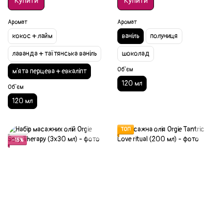
Купити
Купити
Аромат
Аромат
кокос + лайм
ваніль
полуниця
лаванда + таїтянська ваніль
шоколад
Об`єм
м'ята перцева + евкаліпт
120 мл
Об`єм
120 мл
Акція
ТОП
−15%