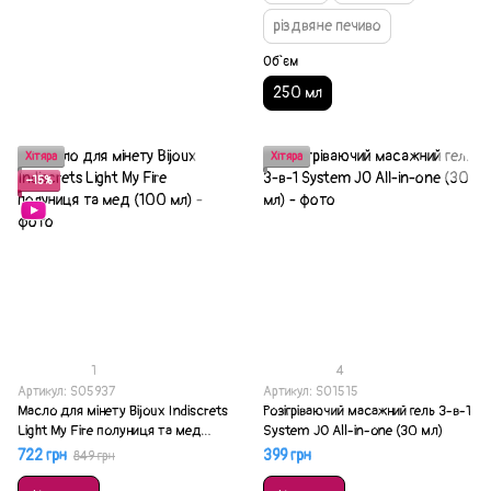
різдвяне печиво
Об`єм
250 мл
Хітяра
Хітяра
−15%
1
4
Артикул: SO5937
Артикул: SO1515
Масло для мінету Bijoux Indiscrets
Розігріваючий масажний гель 3-в-1
Light My Fire полуниця та мед
System JO All-in-one (30 мл)
(100 мл)
722 грн
399 грн
849 грн