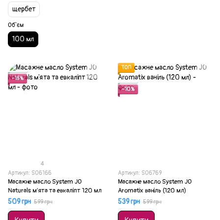
щербет
Об`єм
100 мл
Акція
ТОП
−15%
Акція
−10%
4
Артикул: SO6166
Артикул: SO6769
Масажне масло System JO
Масажне масло System JO
Naturals м'ята та евкаліпт 120 мл
Aromatix ваніль (120 мл)
509 грн
539 грн
599 грн
599 грн