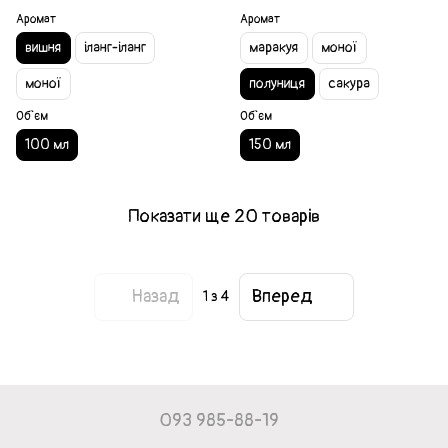
Аромат
Аромат
вишня
іланг-іланг
маракуя
моної
моної
полуниця
сакура
Об`єм
Об`єм
100 мл
150 мл
Показати ще 20 товарів
Назад
Вперед
1
з 4
093 985-88-19