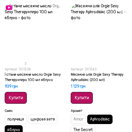
3
Артикул: SX1508
Артикул: SX1543
Їстівне масажне масло Orgie Sexy
Масажна олія Orgie Sexy Therapy
Therapy+перо 100 мл яблуко
Aphrodisiac (200 мл)
939 грн
1 129 грн
Купити
Купити
Смак
Аромат
полуниця
цукрова вата
Amor
Aphrodisiac
яблуко
The Secret