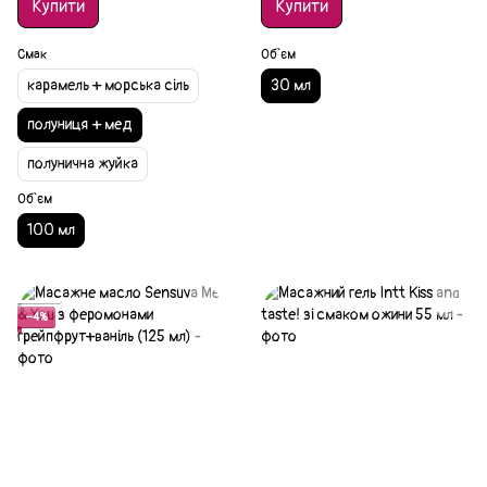
Купити
Купити
Смак
Об`єм
карамель + морська сіль
30 мл
полуниця + мед
полунична жуйка
Об`єм
100 мл
Акція
−4%