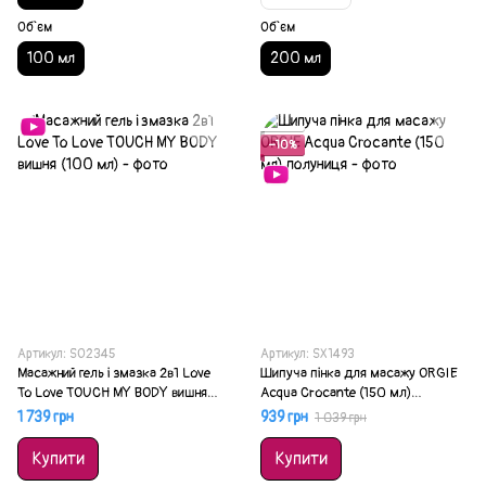
Об`єм
Об`єм
100 мл
200 мл
Акція
−10%
Артикул: SO2345
Артикул: SX1493
Масажний гель і змазка 2в1 Love
Шипуча пінка для масажу ORGIE
To Love TOUCH MY BODY вишня
Acqua Crocante (150 мл)
(100 мл)
полуниця
1 739 грн
939 грн
1 039 грн
Купити
Купити