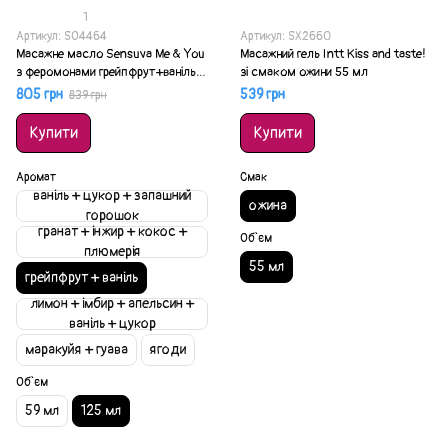
1
Артикул: SO4464
Артикул: SX2660
Масажне масло Sensuva Me & You
Масажний гель Intt Kiss and taste!
з феромонами грейпфрут+ваніль
зі смаком ожини 55 мл
(125 мл)
805 грн
539 грн
839 грн
Купити
Купити
Аромат
Смак
ваніль + цукор + запашний
ожина
горошок
гранат + інжир + кокос +
Об`єм
плюмерія
55 мл
грейпфрут + ваніль
лимон + імбир + апельсин +
ваніль + цукор
маракуйя + гуава
ягоди
Об`єм
59 мл
125 мл