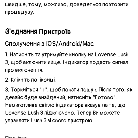
швидше, тому, можливо, доведеться повторити
процедуру.
З'єднання
Пристроїв
Сполучення з iOS/Android/Mac
1. Натисніть та утримуйте кнопку на Lovense Lush
3, щоб включити яйце. Індикатор подасть сигнал
про включення.
2.
Клікніть по
іконці.
3. Торкніться "+", щоб почати пошук. Після того, як
девайс буде знайдений, натисніть "Готово".
Немиготливе світло індикатора вказує на те, що
Lovense Lush 3 підключено. Тепер Ви можете
управляти
Lush 3
зі свого пристрою.