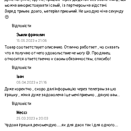
можна використовувати і самій, і з партнером на відстані.
Заряд тримає довго, матеріал приємний. Не шкодую ні на секунду
😍
Відповісти
Эмили франклин
15.05.2023 в 21:06
Товар соответствует описанию. Отлично работает , но сказать
что я получаю от него удовольствие не могу 😅. Продавец
относится ответственно к своим обязанностям, спасибо!
Відповісти
Іван
05.04.2023 в 21:16
Дуже коректно , скоро далі інформацію через телеграм за цю
іграшку , жінка дуже задоволена і це мені приемно , дякую вам…
Відповісти
Мессі
25.03.2023 в 20:03
Чудова іграшка,рекомендую......як для двох так і для одного....