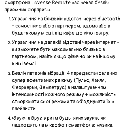
смартфона Lovense Remote вас чекає безліч
приємних сюрпризів:
Управління на близькій відстані через Bluetooth
- самостійно або з партнером, вдома або в
будь-якому місці, від кафе до кінотеатру.
Управління на далекій відстані через інтернет -
ви зможете бути максимально близько з
партнером, навіть якщо фізично ви на іншому
кінці землі.
Безліч патернів вібрації: 4 передвстановлених
супер ефективних режиму (Пульс, Хвиля,
Феєрверки, Землетрус) з налаштуванням
інтенсивності кожного режиму + можливість
створювати свої режими та об'єднувати їх в
плейлисти
«Звук»: вібрує в ритм будь-яких звуків, які
надходять на мікрофон смартфона: музика,