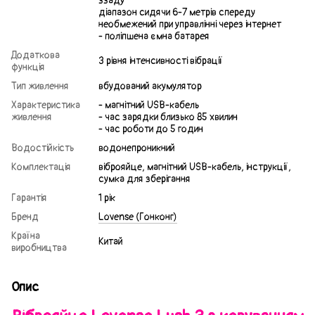
ззаду
діапазон сидячи 6-7 метрів спереду
необмежений при управлінні через інтернет
- поліпшена ємна батарея
Додаткова
3 рівня інтенсивності вібрації
функція
Тип живлення
вбудований акумулятор
Характеристика
- магнітний USB-кабель
живлення
- час зарядки близько 85 хвилин
- час роботи до 5 годин
Водостійкість
водонепроникний
Комплектація
віброяйце, магнітний USB-кабель, інструкції,
сумка для зберігання
Гарантія
1 рік
Бренд
Lovense (Гонконг)
Країна
Китай
виробництва
Опис