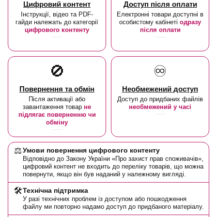
Цифровий контент
Доступ після оплати
Інструкції, відео та PDF-
Електронні товари доступні в
гайди належать до категорії
особистому кабінеті
одразу
цифрового контенту
після оплати
🚫
♾️
Повернення та обмін
Необмежений доступ
Після активації або
Доступ до придбаних файлів
завантаження товар
не
необмежений у часі
підлягає поверненню чи
обміну
⚖️
Умови повернення цифрового контенту
Відповідно до Закону України «Про захист прав споживачів»,
цифровий контент не входить до переліку товарів, що можна
повернути, якщо він був наданий у належному вигляді.
🛠️
Технічна підтримка
У разі технічних проблем із доступом або пошкодження
файлу ми повторно надамо доступ до придбаного матеріалу.