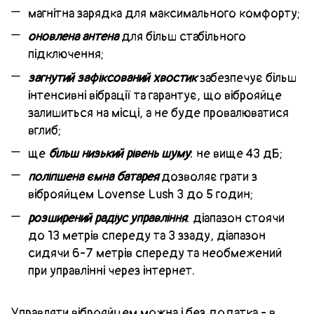
магнітна зарядка для максимального комфорту;
оновлена антена
для більш стабільного
підключення;
загнутий зафіксований хвостик
забезпечує більш
інтенсивні вібрації та гарантує, що віброяйце
залишиться на місці, а не буде провалюватися
вглиб;
ще
більш низький рівень шуму
: не вище 43 дБ;
поліпшена ємна батарея
дозволяє грати з
віброяйцем Lovense Lush 3 до 5 годин;
розширений радіус управління
: діапазон стоячи
до 13 метрів спереду та 3 ззаду, діапазон
сидячи 6-7 метрів спереду та необмежений
при управлінні через інтернет.
Управляти віброяйцем можна і без додатка - в