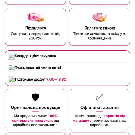
Післяплата
Оплата готівкою
Доступна за передоплатою від
Тільки при самовивозі з офісу у м.
200 грн.
Кропивницький.
Конфіденційне пакування
Фіскалізований чек на email
Підтримка щодня
9:00–19:30
🛡️
✅
Оригінальна продукція
Офіційна гарантія
Ми продаємо лише
100%
На всі іграшки діє
гарантія від
оригінальну продукцію
від
магазину
. Термін залежить від
офіційних постачальників.
виробника.