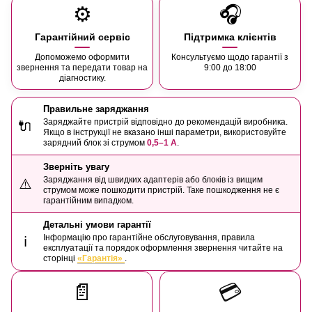
⚙️
🎧
Гарантійний сервіс
Підтримка клієнтів
Допоможемо оформити
Консультуємо щодо гарантії з
звернення та передати товар на
9:00 до 18:00
діагностику.
Правильне заряджання
Заряджайте пристрій відповідно до рекомендацій виробника.
🔌
Якщо в інструкції не вказано інші параметри, використовуйте
зарядний блок зі струмом
0,5–1 А
.
Зверніть увагу
Заряджання від швидких адаптерів або блоків із вищим
⚠️
струмом може пошкодити пристрій. Таке пошкодження не є
гарантійним випадком.
Детальні умови гарантії
Інформацію про гарантійне обслуговування, правила
ℹ️
експлуатації та порядок оформлення звернення читайте на
сторінці
«Гарантія»
.
📄
💳