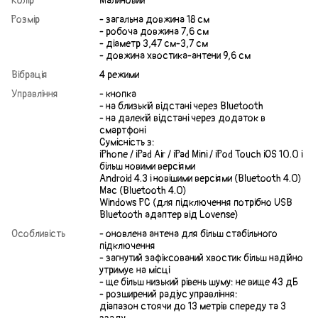
Колір
Малиновий
Розмір
- загальна довжина 18 см
- робоча довжина 7,6 см
- діаметр 3,47 см-3,7 см
- довжина хвостика-антени 9,6 см
Вібрація
4 режими
Управління
- кнопка
- на близькій відстані через Bluetooth
- на далекій відстані через додаток в
смартфоні
Сумісність з:
iPhone / iPad Air / iPad Mini / iPod Touch iOS 10.0 і
більш новими версіями
Android 4.3 і новішими версіями (Bluetooth 4.0)
Mac (Bluetooth 4.0)
Windows PC (для підключення потрібно USB
Bluetooth адаптер від Lovense)
Особливість
- оновлена антена для більш стабільного
підключення
- загнутий зафіксований хвостик більш надійно
утримує на місці
- ще більш низький рівень шуму: не вище 43 дБ
- розширений радіус управління:
діапазон стоячи до 13 метрів спереду та 3