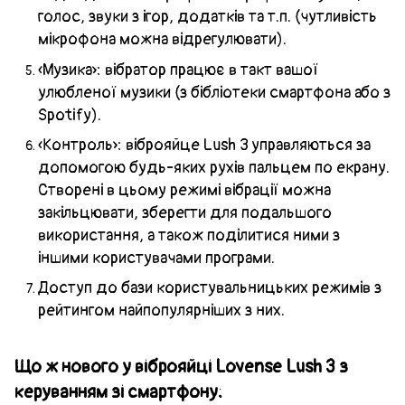
голос, звуки з ігор, додатків та т.п. (чутливість
мікрофона можна відрегулювати).
«Музика»: вібратор працює в такт вашої
улюбленої музики (з бібліотеки смартфона або з
Spotify).
«Контроль»: віброяйце
Lush 3
управляються за
допомогою будь-яких рухів пальцем по екрану.
Створені в цьому режимі вібрації можна
закільцювати, зберегти для подальшого
використання, а також поділитися ними з
іншими користувачами програми.
Доступ до бази користувальницьких режимів з
рейтингом найпопулярніших з них.
Що ж нового у віброяйці Lovense Lush 3 з
керуванням зі смартфону: