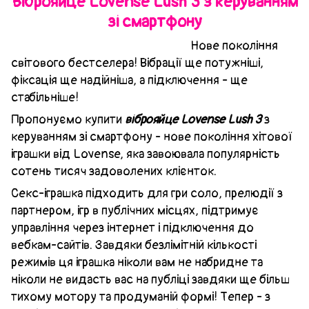
Віброяйце Lovense Lush 3 з керуванням
зі смартфону
Нове покоління
світового бестселера! Вібрації ще потужніші,
фіксація ще надійніша, а підключення - ще
стабільніше!
Пропонуємо купити
віброяйце Lovense Lush 3
з
керуванням зі смартфону - нове покоління хітової
іграшки від Lovense, яка завоювала популярність
сотень тисяч задоволених клієнток.
Секс-іграшка підходить для гри соло, прелюдії з
партнером, ігр в публічних місцях, підтримує
управління через інтернет і підключення до
вебкам-сайтів. Завдяки безлімітній кількості
режимів ця іграшка ніколи вам не набридне та
ніколи не видасть вас на публіці завдяки ще більш
тихому мотору та продуманій формі! Тепер - з