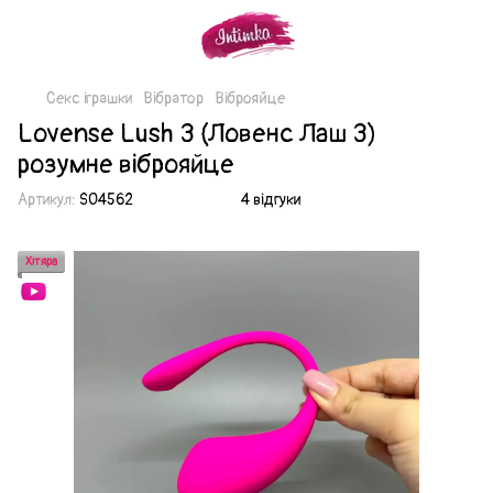
Секс іграшки
Вібратор
Віброяйце
Lovense Lush 3 (Ловенс Лаш 3)
розумне віброяйце
Артикул:
SO4562
4 відгуки
Хітяра