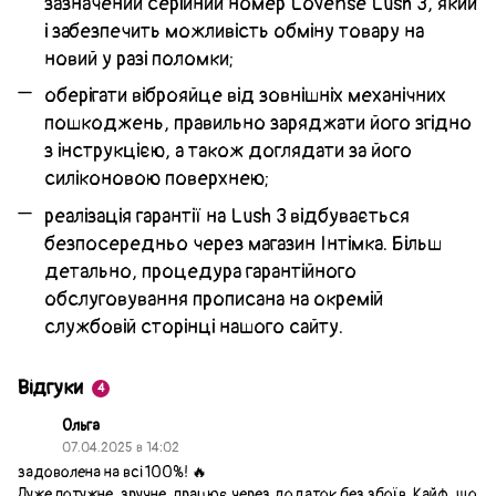
зазначений серійний номер
Lovense Lush 3
, який
і забезпечить можливість обміну товару на
новий у разі поломки;
оберігати віброяйце від зовнішніх механічних
пошкоджень, правильно заряджати його згідно
з інструкцією, а також доглядати за його
силіконовою поверхнею;
реалізація гарантії на
Lush 3
відбувається
безпосередньо через магазин Інтімка. Більш
детально, процедура гарантійного
обслуговування прописана на окремій
службовій сторінці нашого сайту.
Відгуки
4
Ольга
07.04.2025 в 14:02
задоволена на всі 100%! 🔥
Дуже потужне, зручне, працює через додаток без збоїв. Кайф, що