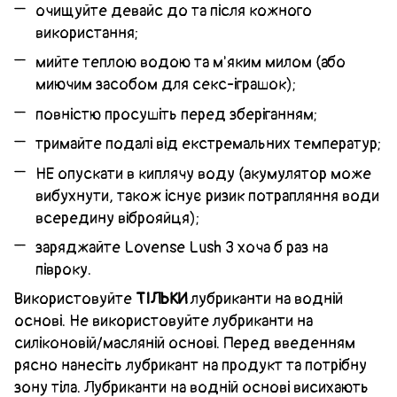
очищуйте девайс до та після кожного
використання;
мийте теплою водою та м'яким милом (або
миючим засобом для секс-іграшок);
повністю просушіть перед зберіганням;
тримайте подалі від екстремальних температур;
НЕ опускати в киплячу воду (акумулятор може
вибухнути, також існує ризик потрапляння води
всередину віброяйця);
заряджайте Lovense Lush 3 хоча б раз на
півроку.
Використовуйте
ТІЛЬКИ
лубриканти на водній
основі. Не використовуйте лубриканти на
силіконовій/масляній основі. Перед введенням
рясно нанесіть лубрикант на продукт та потрібну
зону тіла. Лубриканти на водній основі висихають