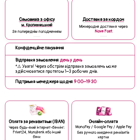
Самовивіз з офісу
Доставка за кордон
м. Кропивницький
Міжнародна доставка через
Nova Post
За попереднім погодженням
Конфіденційне пакування
Відправка замовлення
день у день
*⚠️ Увага! Через обстріли відправка замовлень може
здійснюватися протягом 1–3 робочих днів.
Підтримка менеджера щодня
9:00–19:30
Оплата за реквізитами (IBAN)
Онлайн-оплата
MonoPay / Google Pay / Apple Pay
Через будь-який інтернет-банкінг:
Privat24, Monobank або інший
Без ручного введення реквізитів
банк
картки