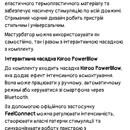
еластичного термопластичного матеріалу та
забезпечує насичену стимуляцію по всій довжині.
Стриманий чорний дизайн робить пристрій
стильним і універсальним.
Мастурбатор можна використовувати як
самостійно, так і разом з інтерактивною насадкою
з комплекту.
Інтерактивна насадка Kiiroo PowerBlow
До комплекту входить насадка
Kiiroo PowerBlow
,
яка додає ефект інтенсивного всмоктування.
Вона може працювати у ручному, автоматичному
режимі або керуватися зі смартфона через
Bluetooth.
За допомогою офіційного застосунку
FeelConnect
можна регулювати інтенсивність,
створювати власні патерни стимуляції та
синхронізувати роботу пристрою з