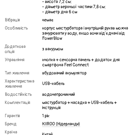
- висота 7,2 см;
- діаметр верхньої частини 7,8 см;
- діаметр дна 6 см
Вібрація
немає
Особливість
корпус мастурбатора і внутрішній рукав можна
занурювати у воду, якщо вони від'єднані від
PowerBlow
Додаткова
з вакуумом
опція
Управління
кнопка + сенсорна панель + додаток для
смартфона Feel Connect
Тип живлення
вбудований акумулятор
Характеристика
USB-кабель
живлення
Водостійкість
водонепроникний
Комплектація
мастурбатор + насадка + USB-кабель +
інструкція
Гарантія
1 рік
Бренд
KIIROO (Нідерланди)
Країна
Китай