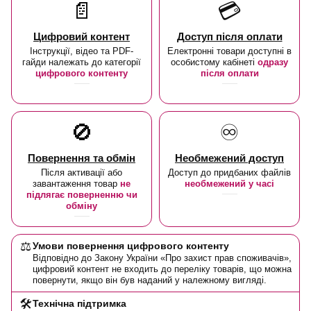
📄
💳
Цифровий контент
Доступ після оплати
Інструкції, відео та PDF-
Електронні товари доступні в
гайди належать до категорії
особистому кабінеті
одразу
цифрового контенту
після оплати
🚫
♾️
Повернення та обмін
Необмежений доступ
Після активації або
Доступ до придбаних файлів
завантаження товар
не
необмежений у часі
підлягає поверненню чи
обміну
⚖️
Умови повернення цифрового контенту
Відповідно до Закону України «Про захист прав споживачів»,
цифровий контент не входить до переліку товарів, що можна
повернути, якщо він був наданий у належному вигляді.
🛠️
Технічна підтримка