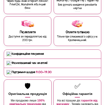
MonoPay / Google Pay / Apple Pay
Через будь-який інтернет-банкінг:
Privat24, Monobank або інший
Без ручного введення реквізитів
банк
картки
Післяплата
Оплата готівкою
Доступна за передоплатою від
Тільки при самовивозі з офісу у м.
200 грн.
Кропивницький.
Конфіденційне пакування
Фіскалізований чек на email
Підтримка щодня
9:00–19:30
🛡️
✅
Оригінальна продукція
Офіційна гарантія
Ми продаємо лише
100%
На всі іграшки діє
гарантія від
оригінальну продукцію
від
магазину
. Термін залежить від