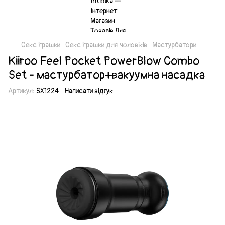
Секс іграшки
Секс іграшки для чоловіків
Мастурбатори
Kiiroo Feel Pocket PowerBlow Combo
Set - мастурбатор+вакуумна насадка
Артикул:
SX1224
Написати відгук