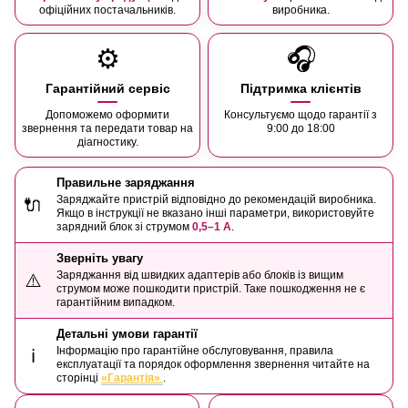
офіційних постачальників.
виробника.
⚙️
🎧
Гарантійний сервіс
Підтримка клієнтів
Допоможемо оформити
Консультуємо щодо гарантії з
звернення та передати товар на
9:00 до 18:00
діагностику.
Правильне заряджання
Заряджайте пристрій відповідно до рекомендацій виробника.
🔌
Якщо в інструкції не вказано інші параметри, використовуйте
зарядний блок зі струмом
0,5–1 А
.
Зверніть увагу
Заряджання від швидких адаптерів або блоків із вищим
⚠️
струмом може пошкодити пристрій. Таке пошкодження не є
гарантійним випадком.
Детальні умови гарантії
Інформацію про гарантійне обслуговування, правила
ℹ️
експлуатації та порядок оформлення звернення читайте на
сторінці
«Гарантія»
.