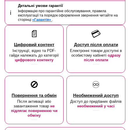
Детальні умови гарантії
Інформацію про гарантійне обслуговування, правила
ℹ️
експлуатації та порядок оформлення звернення читайте на
сторінці
«Гарантія»
.
📄
💳
Цифровий контент
Доступ після оплати
Інструкції, відео та PDF-
Електронні товари доступні в
гайди належать до категорії
особистому кабінеті
одразу
цифрового контенту
після оплати
🚫
♾️
Повернення та обмін
Необмежений доступ
Після активації або
Доступ до придбаних файлів
завантаження товар
не
необмежений у часі
підлягає поверненню чи
обміну