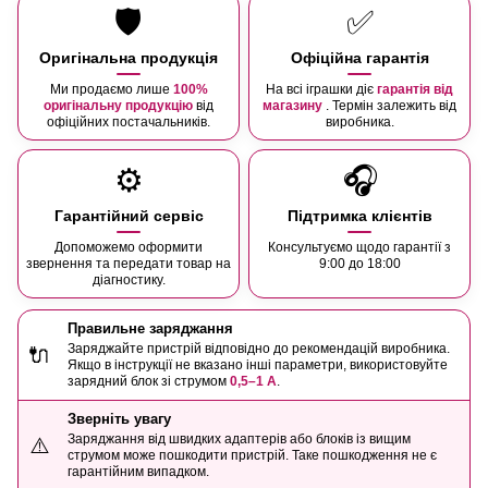
🛡️
✅
Оригінальна продукція
Офіційна гарантія
Ми продаємо лише
100%
На всі іграшки діє
гарантія від
оригінальну продукцію
від
магазину
. Термін залежить від
офіційних постачальників.
виробника.
⚙️
🎧
Гарантійний сервіс
Підтримка клієнтів
Допоможемо оформити
Консультуємо щодо гарантії з
звернення та передати товар на
9:00 до 18:00
діагностику.
Правильне заряджання
Заряджайте пристрій відповідно до рекомендацій виробника.
🔌
Якщо в інструкції не вказано інші параметри, використовуйте
зарядний блок зі струмом
0,5–1 А
.
Зверніть увагу
Заряджання від швидких адаптерів або блоків із вищим
⚠️
струмом може пошкодити пристрій. Таке пошкодження не є
гарантійним випадком.