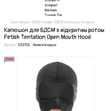
Секс іграшки
БДСМ товари
БДСМ капюшони та маски
Капюшон для БДСМ з відкритим ротом
Fetish Tentation Open Mouth Hood
Артикул:
SO3756
Написати відгук
Хітяра