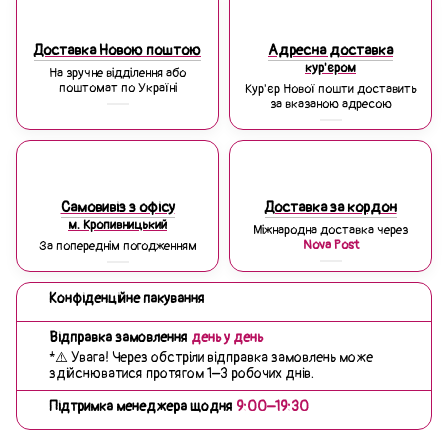
Доставка Новою поштою
Адресна доставка
кур'єром
На зручне відділення або
поштомат по Україні
Кур'єр Нової пошти доставить
за вказаною адресою
Самовивіз з офісу
Доставка за кордон
м. Кропивницький
Міжнародна доставка через
Nova Post
За попереднім погодженням
Конфіденційне пакування
Відправка замовлення
день у день
*⚠️ Увага! Через обстріли відправка замовлень може
здійснюватися протягом 1–3 робочих днів.
Підтримка менеджера щодня
9:00–19:30