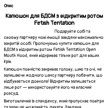
Опис
Капюшон для БДСМ з відкритим ротом
Fetish Tentation
Подаруйте собі та
своєму партнеру нові емоції завдяки максимально
закритій особі. Пропонуємо купити капюшон для
БДСМ з відкритим ротом Fetish Tentation Open
Mouth Hood, який відкриває тільки рот для ваших
ігрів.
Капюшон повністю закриває голову, шию та очі, не
залишаючи жодного шансу партнеру побачити, що
відбувається довкола! Відкритим залишається
лише рот — використовуйте його на власний
розсуд.
Виготовлений із спандексу, який пропускає повітря
та залишає можливість дихати. Завдяки