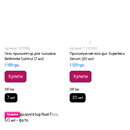
2
Артикул: SO1956
Артикул: PJ12090
Гель пролонгатор для чоловіків
Пролонгуючий гель pjur Superhero
Bathmate Control (7 мл)
Serum (20 мл)
1 199 грн
1 129 грн
Купити
Купити
Об`єм
Об`єм
7 мл
20 мл
Новинка