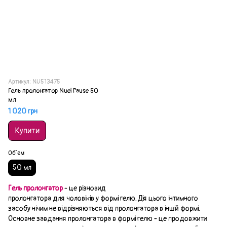
Артикул: NU513475
Гель пролонгатор Nuei Pause 50
мл
1 020 грн
Купити
Об`єм
50 мл
Гель пролонгатор
- це різновид
пролонгатора для чоловіків у формі гелю. Дія цього інтимного
засобу нічим не відрізняються від пролонгатора в іншій формі.
Основне завдання пролонгатора в формі гелю - це продовжити