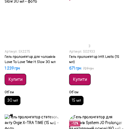
3
Артикул: SX2275
Артикул: SO2933
Гель пролонгатор для чоловіків
Гель пролонгатор Intt Lasts (15
Love To Love Take It Slow 30 мл
мл)
1 239 грн
671 грн
729 грн
Купити
Купити
Об`єм
Об`єм
30 мл
15 мл
Акція
−12%