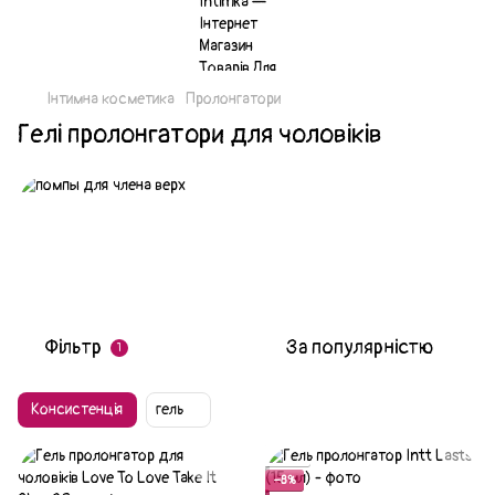
Інтимна косметика
Пролонгатори
Гелі пролонгатори для чоловіків
Фільтр
За популярністю
1
Консистенція
гель
Акція
−8%