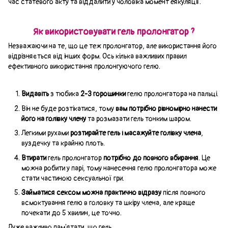
час статевого акту та віддалити у чоловіка момент еякуляції.
Як використовувати гель пролонгатор ?
Незважаючи на те, що це теж пролонгатор, але використання його
відрізняється від інших форм. Ось кілька важливих правил
ефективного використання пролонгуючого гелю.
Видавіть
з тюбика
2-3 горошинки
гелю пролонгатора на пальці.
Він не буде розтікатися, тому
вам потрібно рівномірно нанести
його на голівку члену
та розмазати гель тонким шаром.
Легкими рухами
розтирайте гель і масажуйте голівку члена
,
вуздечку та крайню плоть.
Втирати
гель пролонгатор
потрібно до повного вбирання
. Це
можна робити у парі, тому нанесення гелю пролонгатора може
стати частиною сексуальної гри.
Займатися сексом можна практично відразу
після повного
всмоктування гелю в головку та шкіру члена, але краще
почекати до 5 хвилин, це точно.
Дуже важливо пам'ятати, що гель