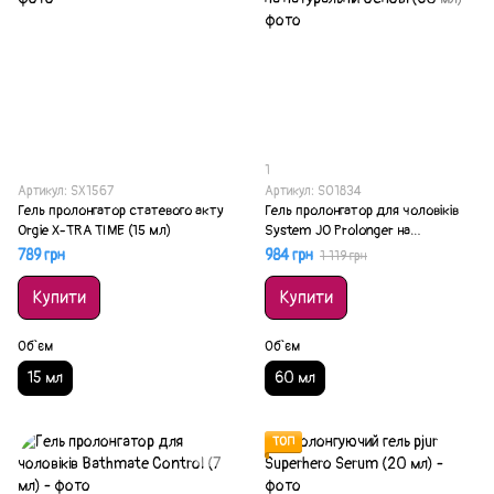
1
Артикул: SX1567
Артикул: SO1834
Гель пролонгатор статевого акту
Гель пролонгатор для чоловіків
Orgie X-TRA TIME (15 мл)
System JO Prolonger на
натуральній основі (60 мл)
789 грн
984 грн
1 119 грн
Купити
Купити
Об`єм
Об`єм
15 мл
60 мл
ТОП