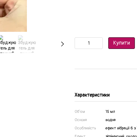
Купити
Характеристики
Об`єм
15 мл
Основа
водна
Особливість
ефект вібрації 6 з
Ефект
зігріваючий, охол