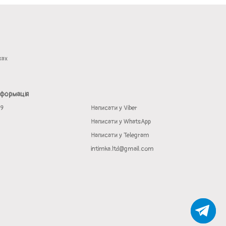
жах
нформація
19
Написати у Viber
Написати у WhatsApp
Написати у Telegram
intimka.ltd@gmail.com