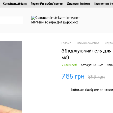
Конфіденційність
Гарантійні зобов'язання
Дисконт Інтімка
Контактна ін
йності
Головна
Інтимна косметика
Збуджу
Збуджуючий гель для т
мл)
У наявності
Артикул: SX1552
Напи
765 грн
899 грн
%
Ввійти
для відображення накопи