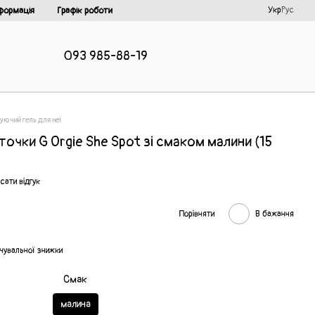
Укр
Рус
формація
Графік роботи
093 985-88-19
ючий гель для неї
очки G Orgie She Spot зі смаком малини (15
сати відгук
Порівняти
В бажання
чувальної знижки
Смак
малина