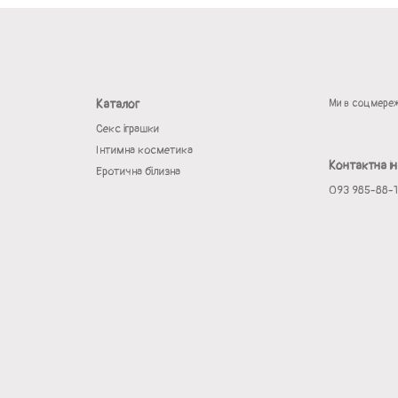
Каталог
Ми в соцмере
Секс іграшки
Інтимна косметика
Контактна і
Еротична білизна
093 985-88-