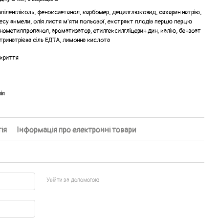
ропіленгліколь, феноксиетанол, карбомер, децилглюкозид, сахарин натрію,
ресу акмели, олія листя м'яти польової, екстракт плодів перцю перцю
інометилпропанол, ароматизатор, етилгексилгліцерин дин, калію, бензоат
 тринатрієва сіль ЕДТА, лимонна кислота
дкриття
ія
ія
Інформація про електронні товари
Увійти за допомогою