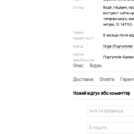
Склад
Вода, гліцерин, п
екстракт квітів к
чагарникового, ам
натрію, CI 14700,
Термін
6 місяців після ві
придатності
Бренд
Orgie (Португалія)
Країна
Португалія-Бразил
виробництва
Опис
Відео
Доставка
Оплата
Гарант
Новий відгук або коментар