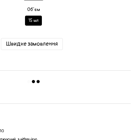
Об`єм
15 мл
Швидке замовлення
 10
оджуючий, з вібрацією