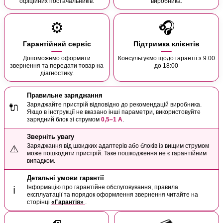
офіційних постачальників.
виробника.
⚙️
🎧
Гарантійний сервіс
Підтримка клієнтів
Допоможемо оформити
Консультуємо щодо гарантії з 9:00
звернення та передати товар на
до 18:00
діагностику.
Правильне заряджання
Заряджайте пристрій відповідно до рекомендацій виробника.
🔌
Якщо в інструкції не вказано інші параметри, використовуйте
зарядний блок зі струмом
0,5–1 А
.
Зверніть увагу
Заряджання від швидких адаптерів або блоків із вищим струмом
⚠️
може пошкодити пристрій. Таке пошкодження не є гарантійним
випадком.
Детальні умови гарантії
Інформацію про гарантійне обслуговування, правила
ℹ️
експлуатації та порядок оформлення звернення читайте на
сторінці
«Гарантія»
.