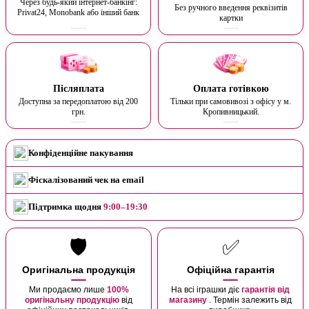
Через будь-який інтернет-банкінг:
Без ручного введення реквізитів
Privat24, Monobank або інший банк
картки
Післяплата
Оплата готівкою
Доступна за передоплатою від 200
Тільки при самовивозі з офісу у м.
грн.
Кропивницький.
Конфіденційне пакування
Фіскалізований чек на email
Підтримка щодня
9:00–19:30
🛡️
✅
Оригінальна продукція
Офіційна гарантія
Ми продаємо лише
100%
На всі іграшки діє
гарантія від
оригінальну продукцію
від
магазину
. Термін залежить від