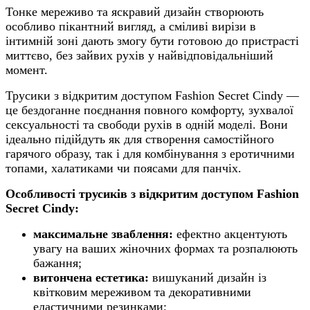
Тонке мереживо та яскравий дизайн створюють
особливо пікантний вигляд, а сміливі вирізи в
інтимній зоні дають змогу бути готовою до пристрасті
миттєво, без зайвих рухів у найвідповідальніший
момент.
Трусики з відкритим доступом Fashion Secret Cindy —
це бездоганне поєднання повного комфорту, зухвалої
сексуальності та свободи рухів в одній моделі. Вони
ідеально підійдуть як для створення самостійного
гарячого образу, так і для комбінування з еротичними
топами, халатиками чи поясами для панчіх.
Особливості трусиків з відкритим доступом Fashion
Secret Cindy:
максимальне зваблення:
ефектно акцентують
увагу на ваших жіночних формах та розпалюють
бажання;
витончена естетика:
вишуканий дизайн із
квітковим мереживом та декоративними
еластичними резинками;