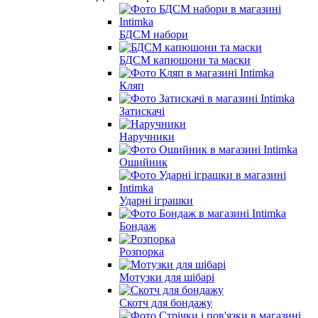
БДСМ набори
БДСМ капюшони та маски
Кляп
Затискачі
Наручники
Ошийник
Ударні іграшки
Бондаж
Розпорка
Мотузки для шібарі
Скотч для бондажу