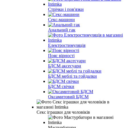
Стрічки і пов'язки
Секс-машини
Анальний гак
Електростимуляція
Пояс вірності
БДСМ аксесуари
БДСМ меблі та гойдалки
БДСМ свічки
Оксамитовий БДСМ
Секс іграшки для чоловіків
Мастурбатори