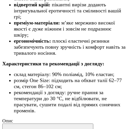
відвертий крій:
пікантні вирізи додають
інтригувальної еротичності та сміливості вашій
грі;
преміум-матеріали:
м’яке мереживо високої
якості є дуже ніжним і зовсім не подразнює
шкіру;
ергономічність:
плоскі еластичні резинки
забезпечують повну зручність і комфорт навіть за
тривалого носіння.
Характеристики та рекомендації з догляду:
склад матеріалу: 90% поліамід, 10% еластан;
розмір One Size: підходить на обхват талії 62–77
см, стегон 86–102 см;
рекомендації з догляду: ручне прання за
температури до 30 °C, не відбілювати, не
прасувати, сушити подалі від прямих сонячних
променів.
Опис