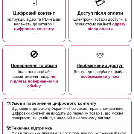
📄
💳
Цифровий контент
Доступ після оплати
Інструкції, відео та PDF-гайди
Електронні товари доступні в
належать до категорії
особистому кабінеті
одразу
цифрового контенту
після оплати
🚫
♾️
Повернення та обмін
Необмежений доступ
Після активації або
Доступ до придбаних файлів
завантаження товар
не
необмежений у часі
підлягає поверненню чи
обміну
⚖️
Умови повернення цифрового контенту
Відповідно до Закону України «Про захист прав споживачів»,
цифровий контент не входить до переліку товарів, що можна
повернути, якщо він був наданий у належному вигляді.
🛠️
Технічна підтримка
У разі технічних проблем із доступом або пошкодження файлу