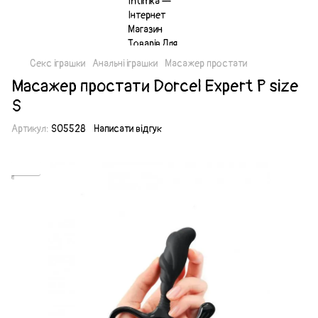
Секс іграшки
Анальні іграшки
Масажер простати
Масажер простати Dorcel Expert P size
S
Артикул:
SO5528
Написати відгук
Акція