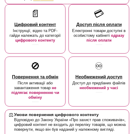
📄
💳
Цифровий контент
Доступ після оплати
Інструкції, відео та PDF-
Електронні товари доступні в
гайди належать до категорії
особистому кабінеті
одразу
цифрового контенту
після оплати
🚫
♾️
Повернення та обмін
Необмежений доступ
Після активації або
Доступ до придбаних файлів
завантаження товар
не
необмежений у часі
підлягає поверненню чи
обміну
⚖️
Умови повернення цифрового контенту
Відповідно до Закону України «Про захист прав споживачів»,
цифровий контент не входить до переліку товарів, що можна
повернути, якщо він був наданий у належному вигляді.