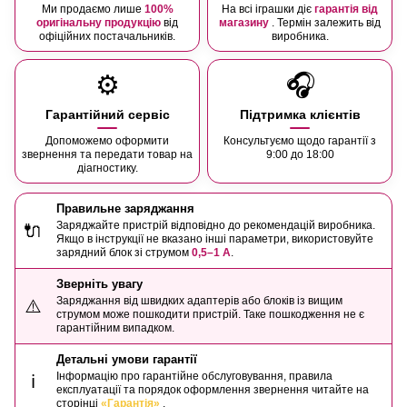
Ми продаємо лише
100%
На всі іграшки діє
гарантія від
оригінальну продукцію
від
магазину
. Термін залежить від
офіційних постачальників.
виробника.
⚙️
🎧
Гарантійний сервіс
Підтримка клієнтів
Допоможемо оформити
Консультуємо щодо гарантії з
звернення та передати товар на
9:00 до 18:00
діагностику.
Правильне заряджання
Заряджайте пристрій відповідно до рекомендацій виробника.
🔌
Якщо в інструкції не вказано інші параметри, використовуйте
зарядний блок зі струмом
0,5–1 А
.
Зверніть увагу
Заряджання від швидких адаптерів або блоків із вищим
⚠️
струмом може пошкодити пристрій. Таке пошкодження не є
гарантійним випадком.
Детальні умови гарантії
Інформацію про гарантійне обслуговування, правила
ℹ️
експлуатації та порядок оформлення звернення читайте на
сторінці
«Гарантія»
.