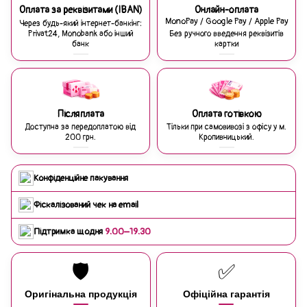
Оплата за реквізитами (IBAN)
Онлайн-оплата
MonoPay / Google Pay / Apple Pay
Через будь-який інтернет-банкінг:
Privat24, Monobank або інший
Без ручного введення реквізитів
банк
картки
Післяплата
Оплата готівкою
Доступна за передоплатою від
Тільки при самовивозі з офісу у м.
200 грн.
Кропивницький.
Конфіденційне пакування
Фіскалізований чек на email
Підтримка щодня
9:00–19:30
🛡️
✅
Оригінальна продукція
Офіційна гарантія