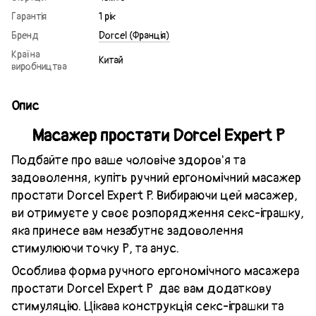
Гарантія
1 рік
Бренд
Dorcel (Франція)
Країна
Китай
виробництва
Опис
Масажер простати Dorcel Expert P
Подбайте про ваше чоловіче здоров'я та
задоволення, купіть ручний ергономічний масажер
простати Dorcel Expert P. Вибираючи цей масажер,
ви отримуєте у своє розпорядження секс-іграшку,
яка принесе вам незабутнє задоволення
стимулюючи точку P, та анус.
Особлива форма ручного ергономічного масажера
простати Dorcel Expert P дає вам додаткову
стимуляцію. Цікава конструкція секс-іграшки та