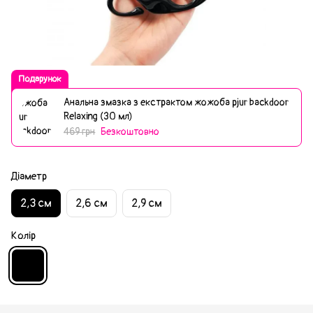
Подарунок
Анальна змазка з екстрактом жожоба pjur backdoor
Relaxing (30 мл)
469 грн
Безкоштовно
Діаметр
2,3 см
2,6 см
2,9 см
Колір