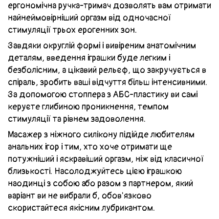
ергономічна ручка-тримач дозволять вам отримати
найнеймовірніший оргазм від одночасної
стимуляції трьох ерогенних зон.
Завдяки округлій формі і вивіреним анатомічним
деталям, введення іграшки буде легким і
безболісним, а цікавий рельєф, що закручується в
спіраль, зробить ваші відчуття більш інтенсивними.
За допомогою стоппера з АБС-пластику ви самі
керуєте глибиною проникнення, темпом
стимуляції та рівнем задоволення.
Масажер з ніжного силікону підійде любителям
анальних ігор і тим, хто хоче отримати ще
потужніший і яскравіший оргазм, ніж від класичної
близькості. Насолоджуйтесь цією іграшкою
наодинці з собою або разом з партнером, який
варіант ви не вибрали б, обов'язково
скористайтеся якісним лубрикантом.