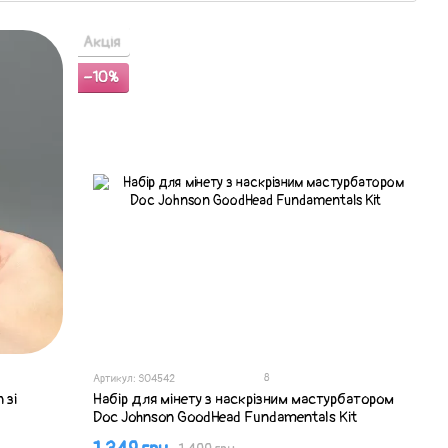
Акція
−10%
8
Артикул: SO4542
 зі
Набір для мінету з наскрізним мастурбатором
Doc Johnson GoodHead Fundamentals Kit