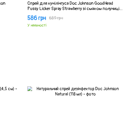
son
Спрей для кунілінгуса Doc Johnson GoodHead
Pussy Licker Spray Strawberry зі смаком полуниці
29 мл
586 грн
689 грн
У наявності