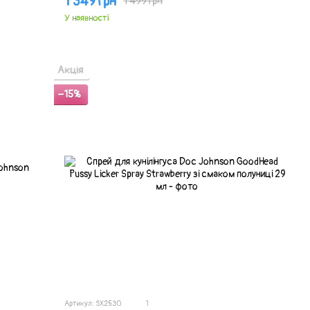
1 349 грн
1 499 грн
У наявності
Акція
−15%
Артикул: SX2530
1