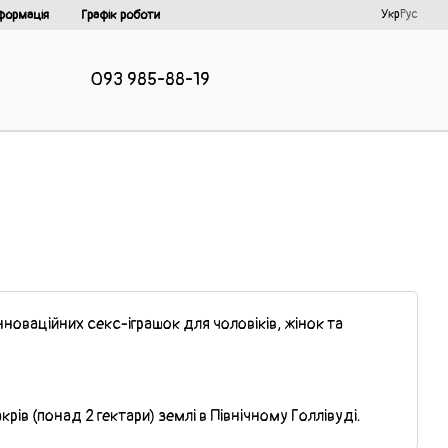
Укр
Рус
формація
Графік роботи
093 985-88-19
новаційних секс-іграшок для чоловіків, жінок та
рів (понад 2 гектари) землі в Північному Голлівуді.