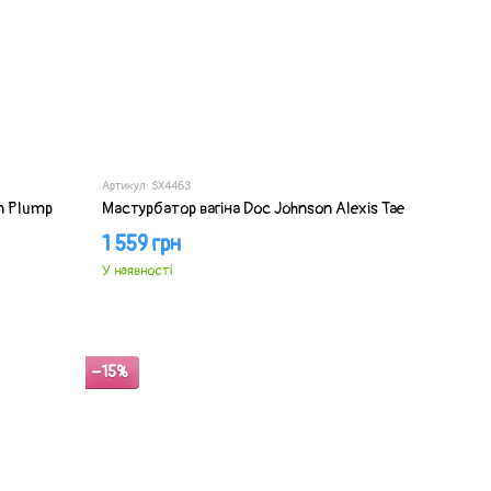
Артикул: SX4463
n Plump
Мастурбатор вагіна Doc Johnson Alexis Tae
1 559 грн
У наявності
−15%