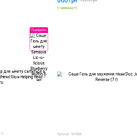
866 грн
1 019 грн
У наявності
Подарунок
11
Артикул: SO1566