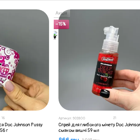
Акція
−15%
16
21
Артикул: SO2800
уса Doc Johnson Pussy
Спрей для глибокого мінету Doc Johnson
56 г
смаком вишні 59 мл