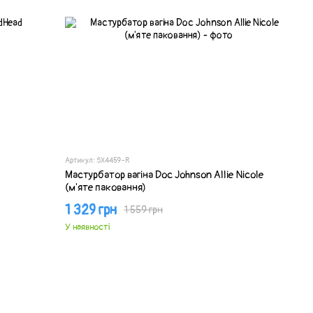
Артикул: SX4459-R
Мастурбатор вагіна Doc Johnson Allie Nicole
(м'яте паковання)
1 329 грн
1 559 грн
У наявності