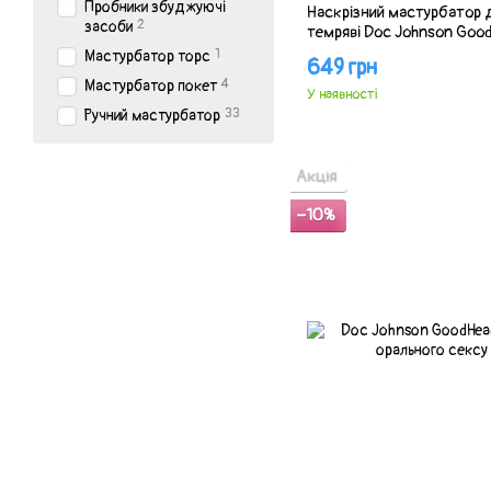
Пробники збуджуючі
Наскрізний мастурбатор д
2
засоби
темряві Doc Johnson Good
1
Мастурбатор торс
649 грн
4
Мастурбатор покет
У наявності
33
Ручний мастурбатор
Акція
−10%