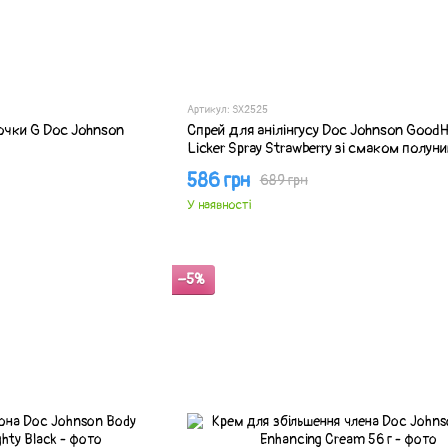
Артикул: SX2525
чки G Doc Johnson
Спрей для анілінгусу Doc Johnson GoodH
Licker Spray Strawberry зі смаком полуни
586 грн
689 грн
У наявності
−5%