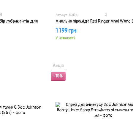
6
2
Артикул: SO1981
бір лубрикантів для
Анальна піраміда Red Ringer Anal Wand (
1 199 грн
У наявності
Акція
−15%