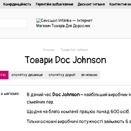
Конфіденційність
Гарантійні зобов'язання
Дисконт Інтімка
Контактна ін
йності
Головна
Товари Doc Johnson
Товари Doc Johnson
істю
спочатку дешевше
спочатку дорогі
за назвою
В даний час
Doc Johnson
– найбільший виробник ін
сімейних пар.
Щодня на благо компанії працює понад 600 осіб.
Тільки основні виробничі потужності займають 6 ак