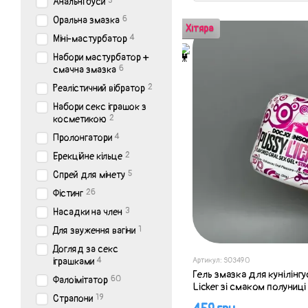
3
Анальні буси
6
Оральна змазка
Хітяра
4
Міні-мастурбатор
Набори мастурбатор +
6
смачна змазка
2
Реалістичний вібратор
Набори секс іграшок з
2
косметикою
4
Пролонгатори
2
Ерекційне кільце
5
Спрей для мінету
26
Фістинг
3
Насадки на член
1
Для звуження вагіни
Догляд за секс
4
іграшками
Артикул: SO3490
Гель змазка для кунілінг
60
Фалоімітатор
Licker зі смаком полуниці 
19
Страпони