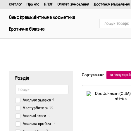
Перейти до основного контенту
Каталог
Про нас
БЛОГ
Оплата замовлення
Доставка замовлення
Відгуки про магазин
Договір публічної оферти та політика конфіденці
Секс іграшки
Інтимна косметика
Еротична білизна
Сортування:
за популярн
Розділ
4
Анальна змазка
38
Мастурбатори
15
Анальні плаги
19
Анальна пробка