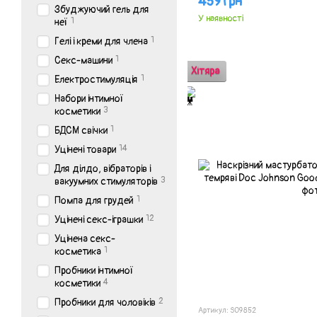
459 грн
Збуджуючий гель для
У наявності
1
неї
1
Гелі і креми для члена
1
Секс-машини
Хітяра
1
Електростимуляція
Набори інтимної
3
косметики
1
БДСМ свічки
14
Уцінені товари
Для ділдо, вібраторів і
3
вакуумних стимуляторів
1
Помпа для грудей
12
Уцінені секс-іграшки
Уцінена секс-
1
косметика
Пробники інтимної
4
косметики
2
Пробники для чоловіків
Артикул: SO9852