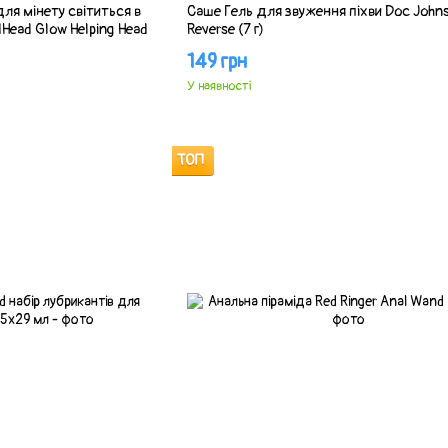
ля мінету світиться в
Саше Гель для звуження піхви Doc John
Head Glow Helping Head
Reverse (7 г)
149 грн
У наявності
ТОП